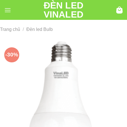
ĐÈN LED
Chuyển
đến
VINALED
nội
dung
Trang chủ
/
Đèn led Bulb
-30%