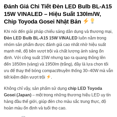
Đánh Giá Chi Tiết
Đèn LED Bulb BL-A15
15W VINALED
– Hiệu Suất 130lm/W,
Chip Toyoda Gosei Nhật Bản
Khi nói đến giải pháp chiếu sáng dân dụng và thương mại,
Đèn LED Bulb BL-A15 15W VINALED
luôn nằm trong
nhóm sản phẩm được đánh giá cao nhất nhờ hiệu suất
mạnh mẽ, độ bền vượt trội và chất lượng ánh sáng ổn
định. Với công suất 15W nhưng tạo ra quang thông lên
đến 1850lm (vàng) và 1950lm (trắng), đây là lựa chọn tối
ưu để thay thế bóng compact/truyền thống 30–40W mà vẫn
tiết kiệm điện vượt trội
.
Không chỉ vậy, sản phẩm sử dụng
chip LED Toyoda
Gosei (Japan)
– một trong những thương hiệu LED uy tín
hàng đầu thế giới, giúp đèn cho màu sắc trung thực, độ
hoàn màu ổn định và tuổi thọ cao.