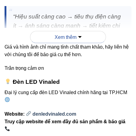
“Hiệu suất càng cao → tiêu thụ điện càng
ít → ánh sáng càng mạnh → tiết kiệm chi
phí vận hành lâu dài.”
Xem thêm
Giá và hình ảnh chỉ mang tính chất tham khảo, hãy liên hệ
với chúng tôi để báo giá cụ thể hơn.
3. So sánh thực tế: BL-A15 15W
Trân trọng cảm ơn
vs. các loại đèn khác
Đèn LED Vinaled
BL-A15
BÓNG
BÓNG
Đại lý cung cấp đèn LED Vinaled chính hãng tại TP.HCM
TIÊU
15W
COMPACT
LED GIÁ
CHÍ
VINALED
30W
RẺ
Website:
denledvinaled.com
Quang
1850–
1200–
1000–
Truy cập website để xem đầy đủ sản phẩm & báo giá
thông
1950lm
1500lm
1300lm