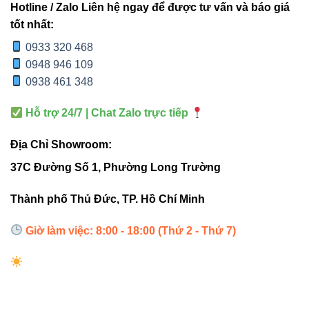
Tuổi
30.000–
5.000–
Hotline / Zalo Liên hệ ngay để được tư vấn và báo giá
8.000h
thọ
50.000h
10.000h
tốt nhất:
0933 320 468
OEM
0948 946 109
Toyoda
Chip
không rõ
0938 461 348
Gosei
Không có
LED
nguồn
(Japan)
gốc
Hỗ trợ 24/7 | Chat Zalo trực tiếp
Địa Chỉ Showroom:
Hiệu
60–
130lm/W
50lm/W
suất
90lm/W
37C Đường Số 1, Phường Long Trường
Thành phố Thủ Đức, TP. Hồ Chí Minh
Qua bảng so sánh có thể thấy,
BL-A15 15W VINALED
đứng đầu về hiệu suất, độ bền và ánh sáng
. Đặc biệt
Giờ làm việc: 8:00 - 18:00 (Thứ 2 - Thứ 7)
phù hợp cho hộ gia đình, cửa hàng tạp hóa, nhà thuốc,
showroom, workshop…
4. Ứng dụng chiếu sáng thực tế