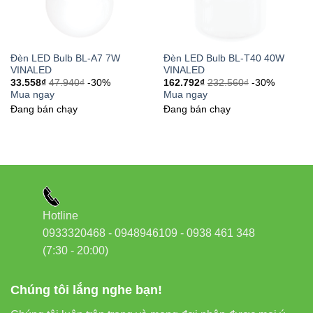
6. Xây dựng Internal Link chuẩn
SEO cho website đèn LED
Đèn LED Bulb BL-A7 7W
Đèn LED Bulb BL-T40 40W
VINALED
VINALED
Để tối ưu SEO, bạn có thể dẫn link đến các sản phẩm liên
33.558
₫
47.940
₫
-30%
162.792
₫
232.560
₫
-30%
Mua ngay
Mua ngay
quan từ hệ sinh thái Vinaled:
Đang bán chạy
Đang bán chạy
Đèn led Bulb Vinaled
Đèn led âm trần Vinaled
Đèn led panel Vinaled
Đèn led rọi ray Vinaled
Hotline
Đèn led pha Vinaled
0933320468 - 0948946109 - 0938 461 348
(7:30 - 20:00)
Những đường dẫn này giúp
tăng liên kết nội bộ
, cải thiện
thời gian onsite và tăng độ liên quan chủ đề.
Chúng tôi lắng nghe bạn!