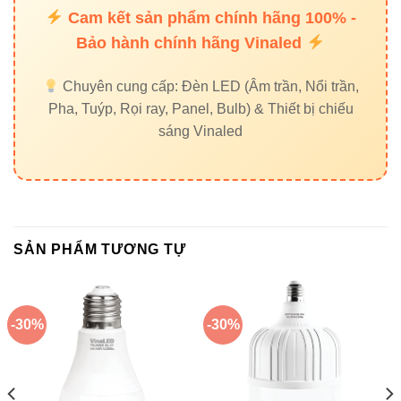
(FAQ)
Cam kết sản phẩm chính hãng 100% -
Bảo hành chính hãng Vinaled
5.1 BL-A15 15W có nóng không?
Chuyên cung cấp: Đèn LED (Âm trần, Nổi trần,
Pha, Tuýp, Rọi ray, Panel, Bulb) & Thiết bị chiếu
Không. Nhờ tản nhiệt hợp kim nhôm và chip hiệu suất cao,
sáng Vinaled
nhiệt độ bề mặt thấp hơn bóng compact 30W đến 30–40%.
5.2 Có phù hợp cho trần cao 4–5m?
Có. Với quang thông ~2000lm, ánh sáng phủ đều tốt cho
SẢN PHẨM TƯƠNG TỰ
trần cao trung bình.
5.3 Dùng ngoài trời được không?
-30%
-30%
Có thể dùng nếu lắp trong chụp đèn bảo vệ. Đèn phù hợp
tiêu chuẩn dân dụng trong nhà.