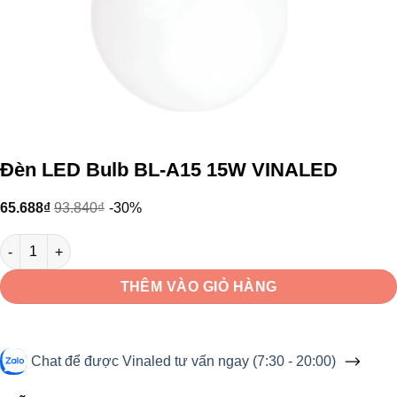
Đèn LED Bulb BL-A15 15W VINALED
65.688
₫
93.840
₫
-30%
Đèn LED Bulb BL-A15 15W VINALED số lượng
THÊM VÀO GIỎ HÀNG
Chat để được Vinaled tư vấn ngay (7:30 - 20:00)