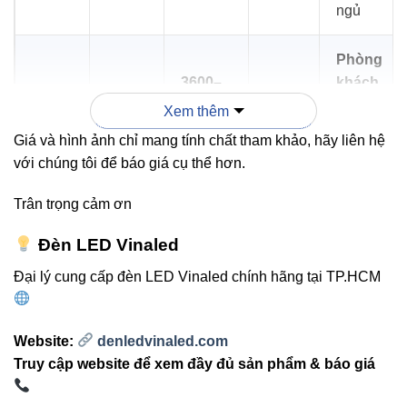
ngủ
Phòng
3600–
khách,
BL-
125
30W
3750
cửa
Xem thêm
T30
lm/W
lm
hàng,
Giá và hình ảnh chỉ mang tính chất tham khảo, hãy liên hệ
lối đi
với chúng tôi để báo giá cụ thể hơn.
Khu
Trân trọng cảm ơn
vực
Đèn LED Vinaled
4800–
rộng
BL-
125
40W
5000
hơn,
Đại lý cung cấp đèn LED Vinaled chính hãng tại TP.HCM
T40
lm/W
lm
nhà
kho
nhỏ
Website:
denledvinaled.com
Truy cập website để xem đầy đủ sản phẩm & báo giá
Kết luận nhanh:
BL-T30 là lựa chọn cân bằng nhất
giữa