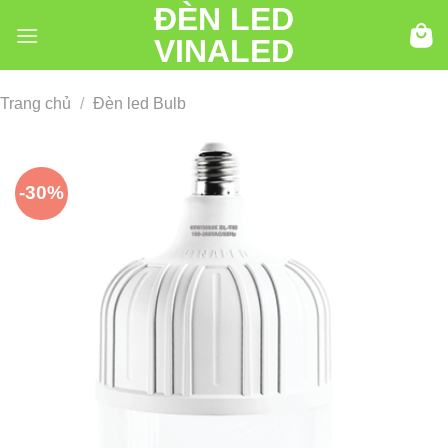
ĐÈN LED
Chuyển
đến
VINALED
nội
dung
Trang chủ
/
Đèn led Bulb
-30%