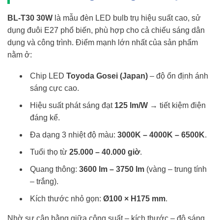
BL-T30 30W
là mẫu đèn LED bulb trụ hiệu suất cao, sử
dụng đuôi E27 phổ biến, phù hợp cho cả chiếu sáng dân
dụng và công trình. Điểm mạnh lớn nhất của sản phẩm
nằm ở:
Chip LED
Toyoda Gosei (Japan)
– độ ổn định ánh
sáng cực cao.
Hiệu suất phát sáng đạt
125 lm/W
→ tiết kiệm điện
đáng kể.
Đa dạng 3 nhiệt độ màu:
3000K – 4000K – 6500K
.
Tuổi thọ từ
25.000 – 40.000 giờ
.
Quang thông:
3600 lm – 3750 lm
(vàng – trung tính
– trắng).
Kích thước nhỏ gọn:
Ø100 × H175 mm
.
Nhờ sự cân bằng giữa công suất – kích thước – độ sáng,