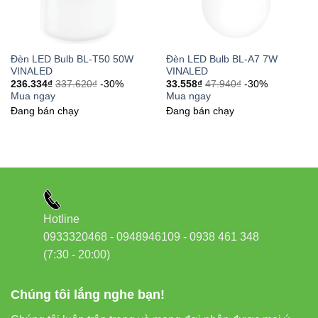
✔ Dùng cho cửa hàng – showroom
Shop thời trang
Đèn LED Bulb BL-T50 50W
Đèn LED Bulb BL-A7 7W
VINALED
VINALED
Quầy tạp hóa
236.334
₫
337.620
₫
-30%
33.558
₫
47.940
₫
-30%
Mua ngay
Mua ngay
Tiệm nail, spa nhỏ
Đang bán chạy
Đang bán chạy
✔ Dùng cho công trình – xưởng
Xưởng nhỏ
Kho hàng gia đình/kinh doanh mini
Hotline
Khu vực làm việc trong nhà
0933320468 - 0948946109 - 0938 461 348
Thực tế, rất nhiều người dùng thay thế bóng compact 30W
(7:30 - 20:00)
bằng BL-T30 và nhận thấy độ sáng tăng gấp đôi mà điện
năng giảm đáng kể.
Chúng tôi lắng nghe bạn!