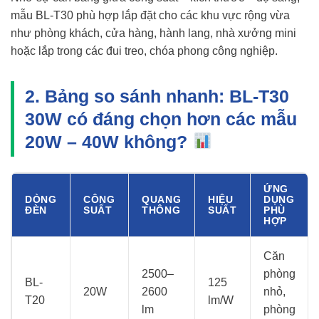
mẫu BL-T30 phù hợp lắp đặt cho các khu vực rộng vừa
như phòng khách, cửa hàng, hành lang, nhà xưởng mini
hoặc lắp trong các đui treo, chóa phong công nghiệp.
2. Bảng so sánh nhanh: BL-T30
30W có đáng chọn hơn các mẫu
20W – 40W không?
ỨNG
DÒNG
CÔNG
QUANG
HIỆU
DỤNG
ĐÈN
SUẤT
THÔNG
SUẤT
PHÙ
HỢP
Căn
2500–
phòng
BL-
125
20W
2600
nhỏ,
T20
lm/W
lm
phòng