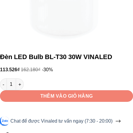
Đèn LED Bulb BL-T30 30W VINALED
113.526
₫
162.180
₫
-30%
Đèn LED Bulb BL-T30 30W VINALED số lượng
THÊM VÀO GIỎ HÀNG
Chat để được Vinaled tư vấn ngay (7:30 - 20:00)