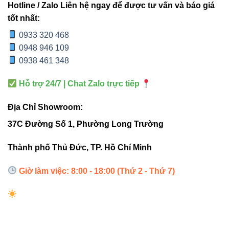
độ sáng – chi phí – tiết kiệm điện.
Hotline / Zalo Liên hệ ngay để được tư vấn và báo giá
tốt nhất:
3. Vì sao BL-T30 30W VinaLED có
0933 320 468
0948 946 109
hiệu suất cao hơn bóng compact
0938 461 348
hoặc đèn sợi đốt?
Hỗ trợ 24/7 | Chat Zalo trực tiếp
Địa Chỉ Showroom:
“Không phải cứ watt cao hơn là sáng hơn
37C Đường Số 1, Phường Long Trường
– ánh sáng LED phụ thuộc hiệu suất
(lm/W), không phải công suất (W).”
Thành phố Thủ Đức, TP. Hồ Chí Minh
Giờ làm việc: 8:00 - 18:00 (Thứ 2 - Thứ 7)
Dưới đây là ví dụ thực tế mà người dùng rất hay nhầm:
Bóng compact 30W → chỉ khoảng
1500–1800 lm
.
Đèn sợi đốt 60W → khoảng
700 lm
.