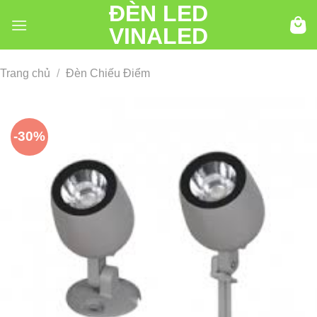
ĐÈN LED
Chuyển
đến
VINALED
nội
dung
Trang chủ
/
Đèn Chiếu Điểm
-30%