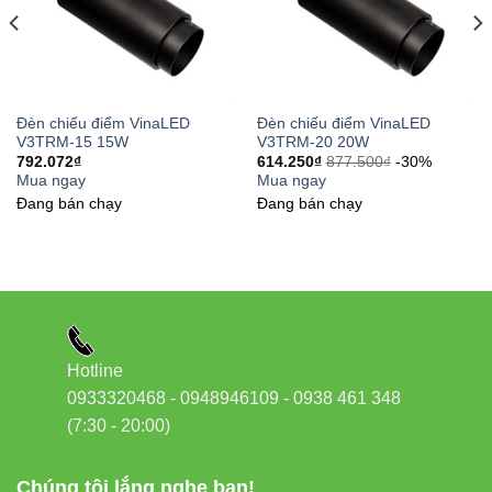
chống nước tốt, tuổi thọ cao và giá hợp lý
—
V11OSM-20 chính là lựa chọn tối ưu
nhất
.
Đèn chiếu điểm VinaLED
Đèn chiếu điểm VinaLED
V3TRM-15 15W
V3TRM-20 20W
792.072
₫
614.250
₫
877.500
₫
-30%
Đặc biệt thích hợp cho khu biệt thự, nhà phố, sân vườn,
Mua ngay
Mua ngay
resort và các công trình cảnh quan cần ánh sáng ổn định,
Đang bán chạy
Đang bán chạy
tinh tế mà không gây眩.
Internal links đề xuất
Đèn led âm trần Vinaled
Hotline
Đèn led rọi ray Vinaled
0933320468 - 0948946109 - 0938 461 348
Đèn led pha Vinaled
(7:30 - 20:00)
Đèn led tuýp Vinaled
Chúng tôi lắng nghe bạn!