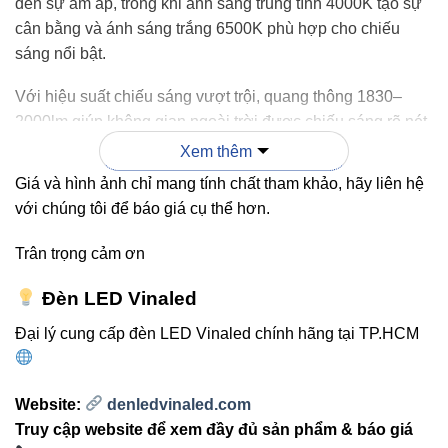
đến sự ấm áp, trong khi ánh sáng trung tính 4000K tạo sự
cân bằng và ánh sáng trắng 6500K phù hợp cho chiếu
sáng nổi bật.
Với hiệu suất chiếu sáng vượt trội, quang thông 1830–
2000lm giúp không gian ngoài trời được chiếu sáng rõ nét,
tạo chiều sâu và điểm nhấn mạnh cho khu vực cần tập
Xem thêm
trung ánh sáng.
Giá và hình ảnh chỉ mang tính chất tham khảo, hãy liên hệ
với chúng tôi để báo giá cụ thể hơn.
Góc chiếu 24° & 38° – Tối ưu hóa
Trân trọng cảm ơn
từng vị trí lắp đặt
Đèn LED Vinaled
24°:
tạo chùm sáng tập trung, phù hợp chiếu điểm
Đại lý cung cấp đèn LED Vinaled chính hãng tại TP.HCM
các vật thể nhỏ hoặc chiếu xa
38°:
phân bổ ánh sáng rộng hơn, mềm hơn, phù
hợp chiếu tường, mảng xanh, lối đi
Website:
denledvinaled.com
Truy cập website để xem đầy đủ sản phẩm & báo giá
Dù là chiếu bóng cây, chiếu mặt tiền hay tạo hiệu ứng đổ