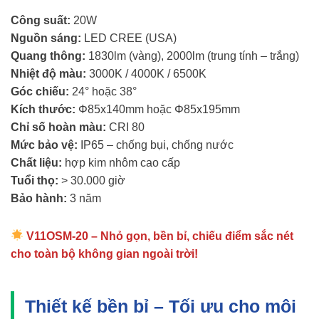
Công suất:
20W
Nguồn sáng:
LED CREE (USA)
Quang thông:
1830lm (vàng), 2000lm (trung tính – trắng)
Nhiệt độ màu:
3000K / 4000K / 6500K
Góc chiếu:
24° hoặc 38°
Kích thước:
Φ85x140mm hoặc Φ85x195mm
Chỉ số hoàn màu:
CRI 80
Mức bảo vệ:
IP65 – chống bụi, chống nước
Chất liệu:
hợp kim nhôm cao cấp
Tuổi thọ:
> 30.000 giờ
Bảo hành:
3 năm
V11OSM-20 – Nhỏ gọn, bền bỉ, chiếu điểm sắc nét
cho toàn bộ không gian ngoài trời!
Thiết kế bền bỉ – Tối ưu cho môi