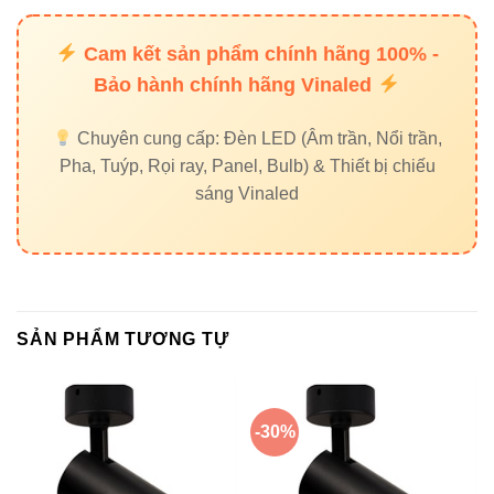
V11OSM-
1900–
15°–
24W
nội –
24
2040lm
30°
ngoại
Cam kết sản phẩm chính hãng 100% -
thất
Bảo hành chính hãng Vinaled
Chiếu
Chuyên cung cấp: Đèn LED (Âm trần, Nổi trần,
xa,
Pha, Tuýp, Rọi ray, Panel, Bulb) & Thiết bị chiếu
V11OSM-
3840–
5°–
chiếu
sáng Vinaled
48W
48
4080lm
45°
công
trình
lớn
SẢN PHẨM TƯƠNG TỰ
Lời khuyên từ góc nhìn thực tế
-30%
Nếu bạn cần một đèn chiếu điểm ngoài
trời sáng mạnh nhưng không quá tốn điện,