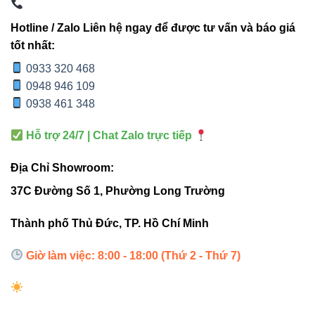
bóng nghệ thuật, V11OSM-20 đều cho ánh sáng đẹp, đều,
Hotline / Zalo Liên hệ ngay để được tư vấn và báo giá
không loang.
tốt nhất:
0933 320 468
Ứng dụng linh hoạt – Tối ưu cho
0948 946 109
cảnh quan & kiến trúc
0938 461 348
V11OSM-20 là dòng đèn “đa nhiệm”, phục vụ nhiều nhu
Hỗ trợ 24/7 | Chat Zalo trực tiếp
cầu khác nhau trong chiếu sáng ngoài trời:
Địa Chỉ Showroom:
Chiếu sáng cây xanh – sân vườn
37C Đường Số 1, Phường Long Trường
Chiếu tường, chiếu mặt đứng nhà
Thành phố Thủ Đức, TP. Hồ Chí Minh
Chiếu lối đi – công viên – resort
Chiếu bảng hiệu nhỏ
Giờ làm việc: 8:00 - 18:00 (Thứ 2 - Thứ 7)
Chiếu các chi tiết trang trí kiến trúc
Nhờ kích thước linh hoạt, đèn dễ giấu trong bụi cây, dưới