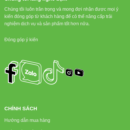
External links
Chúng tôi luôn trân trọng và mong đợi nhận được mọi ý
kiến đóng góp từ khách hàng để có thể nâng cấp trải
nghiệm dịch vụ và sản phẩm tốt hơn nữa.
Thiết bị điện VIKI
Đèn led Skyled
Đóng góp ý kiến
Thông tin liên hệ
Đèn Led Vinaled
37C Street No. 1, Long Trường Ward, Thủ Đức City, Hồ
Chí Minh
Phone/Zalo: 0933 320 468 – 0948 946 109 – 0938 461
348
Đèn led Vinaled
CHÍNH SÁCH
Hướng dẫn mua hàng