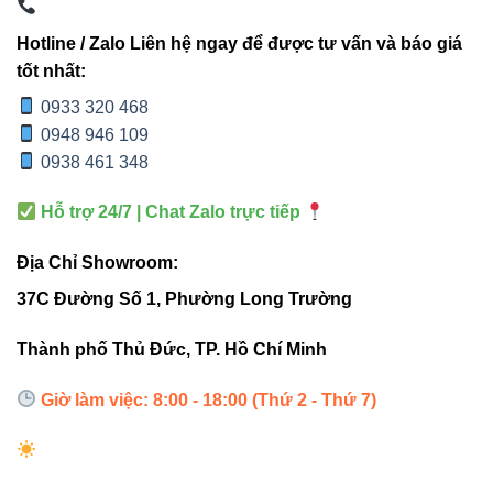
Hotline / Zalo Liên hệ ngay để được tư vấn và báo giá
IP65
là tiêu chuẩn tối thiểu cần có cho các
tốt nhất:
loại đèn chiếu cảnh quan ngoài trời để
0933 320 468
đảm bảo độ bền trên 30.000 giờ hoạt
0948 946 109
động.
0938 461 348
Hỗ trợ 24/7 | Chat Zalo trực tiếp
3. Điều chỉnh góc chiếu linh hoạt
Địa Chỉ Showroom:
– Tối ưu hiệu ứng ánh sáng
37C Đường Số 1, Phường Long Trường
Thiết kế dạng chân rời cho phép người dùng xoay, điều
Thành phố Thủ Đức, TP. Hồ Chí Minh
chỉnh hướng đèn. Nhờ vậy:
Giờ làm việc: 8:00 - 18:00 (Thứ 2 - Thứ 7)
Chiếu đúng điểm, không thất thoát ánh sáng.
Tạo hiệu ứng bóng – sáng theo ý muốn.
Phù hợp đa dạng cảnh quan sân vườn.