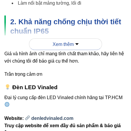
Làm nổi bật mảng tường, lối đi
2. Khả năng chống chịu thời tiết
chuẩn IP65
Xem thêm
Sản phẩm đạt chuẩn
IP65
, tức là:
Giá và hình ảnh chỉ mang tính chất tham khảo, hãy liên hệ
Chống bụi hoàn toàn
với chúng tôi để báo giá cụ thể hơn.
Chống nước mưa ở mọi góc độ
Trân trọng cảm ơn
Vì vậy, đèn có thể hoạt động ổn định trong điều kiện:
Đèn LED Vinaled
Nắng nóng
Đại lý cung cấp đèn LED Vinaled chính hãng tại TP.HCM
Mưa lớn
Môi trường ẩm ướt
Website:
denledvinaled.com
Khu vực gần mặt biển
Truy cập website để xem đầy đủ sản phẩm & báo giá