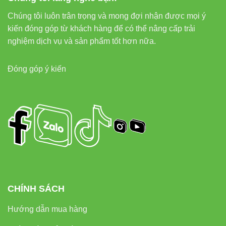
Chúng tôi luôn trân trọng và mong đợi nhận được mọi ý
7. External links (Nguồn tham
kiến đóng góp từ khách hàng để có thể nâng cấp trải
khảo hữu ích)
nghiệm dịch vụ và sản phẩm tốt hơn nữa.
Thiết bị điện VIKI
Đóng góp ý kiến
Đèn led Skyled
8. Hỏi – Đáp nhanh về V11OSM-
15 15W
Đèn có dùng được ngoài trời không?
✔ Có. IP65 chống mưa – chống bụi tuyệt đối.
CHÍNH SÁCH
Có điều chỉnh hướng chiếu được không?
✔ Có, xoay linh hoạt theo yêu cầu.
Hướng dẫn mua hàng
Đèn có bền không?