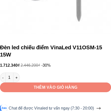
Đèn led chiếu điểm VinaLed V11OSM-15
15W
1.712.340
₫
2.446.200
₫
-30%
Đèn led chiếu điểm VinaLed V11OSM-15 15W số lượng
THÊM VÀO GIỎ HÀNG
Chat để được Vinaled tư vấn ngay (7:30 - 20:00)