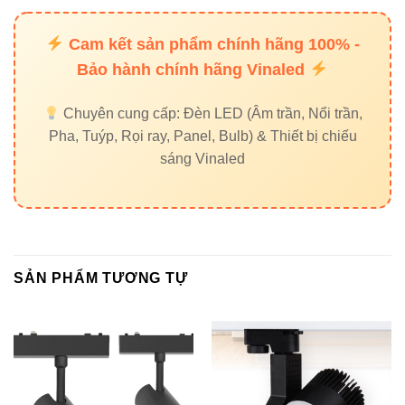
Góc
25°
24°
24°/38°
Cam kết sản phẩm chính hãng 100% -
chiếu
Bảo hành chính hãng Vinaled
Chiếu
Ứng
Chiếu điểm
Chiếu
Chuyên cung cấp: Đèn LED (Âm trần, Nổi trần,
điểm
dụng
– tiểu cảnh
nhỏ
Pha, Tuýp, Rọi ray, Panel, Bulb) & Thiết bị chiếu
mạnh hơn
sáng Vinaled
Nhìn chung, phiên bản 15W cân bằng giữa
hiệu năng –
độ sáng – tiết kiệm điện
, phù hợp cho đa số công trình
dân dụng & thương mại.
SẢN PHẨM TƯƠNG TỰ
5. Sử dụng Đèn led chiếu điểm
VinaLed V11OSM-15 15W trong
thực tế
Một số ứng dụng hiệu quả: