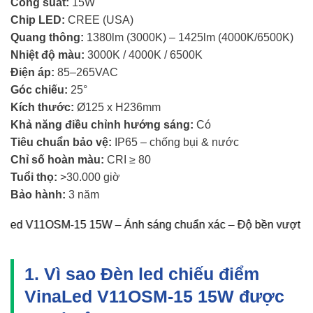
Công suất:
15W
Chip LED:
CREE (USA)
Quang thông:
1380lm (3000K) – 1425lm (4000K/6500K)
Nhiệt độ màu:
3000K / 4000K / 6500K
Điện áp:
85–265VAC
Góc chiếu:
25°
Kích thước:
Ø125 x H236mm
Khả năng điều chỉnh hướng sáng:
Có
Tiêu chuẩn bảo vệ:
IP65 – chống bụi & nước
Chỉ số hoàn màu:
CRI ≥ 80
Tuổi thọ:
>30.000 giờ
Bảo hành:
3 năm
 V11OSM-15 15W – Ánh sáng chuẩn xác – Độ bền vượt trội – P
1. Vì sao Đèn led chiếu điểm
VinaLed V11OSM-15 15W được