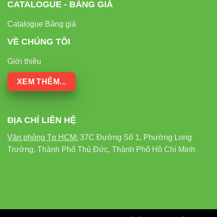
CATALOGUE - BẢNG GIÁ
348
Địa chỉ:
37C Street No. 1, Long Truong Ward, Thu
Catalogue Bảng giá
Duc City, Ho Chi Minh City
VỀ CHÚNG TÔI
Website:
Đèn led Vinaled
Giới thiệu
XEM THÊM...
ĐỊA CHỈ LIÊN HỆ
Văn phòng Tp HCM:
37C Đường Số 1, Phường Long
Trường, Thành Phố Thủ Đức, Thành Phố Hồ Chí Minh