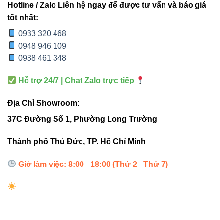
lựa chọn lý tưởng cho mọi không gian cần chiếu sáng
Hotline / Zalo Liên hệ ngay để được tư vấn và báo giá
điểm nhấn chuyên nghiệp.
tốt nhất:
0933 320 468
Thông tin liên hệ
0948 946 109
0938 461 348
Đèn led Vinaled
Phone/Zalo:
0933 320 468 – 0948 946 109 – 0938 461
Hỗ trợ 24/7 | Chat Zalo trực tiếp
348
Địa Chỉ Showroom:
Địa chỉ:
37C, Đường Số 1, Phường Long Trường,
TP. Thủ Đức, TP. Hồ Chí Minh
37C Đường Số 1, Phường Long Trường
Website:
Đèn led Vinaled
Thành phố Thủ Đức, TP. Hồ Chí Minh
Giờ làm việc: 8:00 - 18:00 (Thứ 2 - Thứ 7)