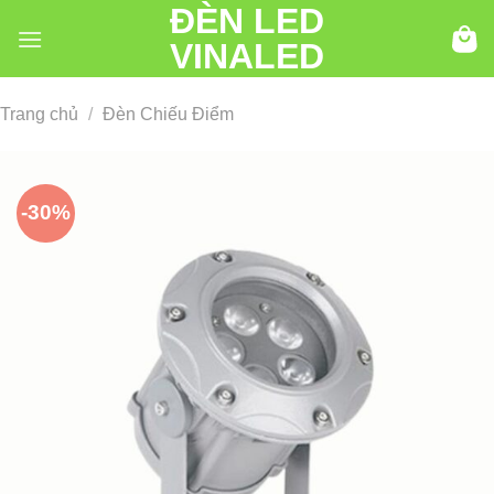
ĐÈN LED
Chuyển
đến
VINALED
nội
dung
Trang chủ
/
Đèn Chiếu Điểm
-30%