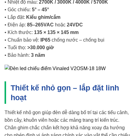
• Nhiệt độ màu:
2700K / 3000K / 4000K / 5700K
• Góc chiếu:
5° – 45°
• Lắp đặt:
Kiểu ghim/cắm
• Điện áp:
85–265VAC
hoặc
24VDC
• Kích thước:
135 × 135 × 145 mm
• Chuẩn bảo vệ:
IP65
chống nước – chống bụi
• Tuổi thọ:
>30.000 giờ
• Bảo hành:
3 năm
Thiết kế nhỏ gọn – lắp đặt linh
hoạt
Thiết kế nhỏ gọn giúp đèn dễ dàng bố trí tại các tiểu cảnh,
bồn cây, khuôn viên hoặc các mảng trang trí kiến trúc.
Chân ghim chắc chắn kết hợp khả năng xoay đa hướng
cho phép định vị ánh sáng chính xác vào vật thể cần chiếu