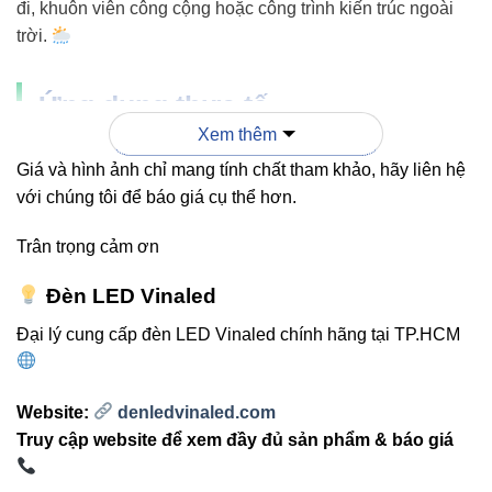
đi, khuôn viên công cộng hoặc công trình kiến trúc ngoài
trời.
Ứng dụng thực tế
Xem thêm
Chiếu cây, tiểu cảnh, hòn non bộ
Giá và hình ảnh chỉ mang tính chất tham khảo, hãy liên hệ
với chúng tôi để báo giá cụ thể hơn.
Chiếu điểm tượng, phù điêu, mảng tường
Chiếu sáng lối đi, sân vườn
Trân trọng cảm ơn
Chiếu điểm tạo không gian nghệ thuật
Đèn LED Vinaled
Chiếu kiến trúc nội – ngoại thất
Đại lý cung cấp đèn LED Vinaled chính hãng tại TP.HCM
Kết luận
Website:
denledvinaled.com
Đèn led chiếu điểm Vinaled V2OSM-18 18W
mang lại
Truy cập website để xem đầy đủ sản phẩm & báo giá
hiệu suất mạnh mẽ, thiết kế linh hoạt và độ bền cao. Đây là