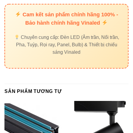
Đèn led panel Vinaled
Đèn led pha Vinaled
Cam kết sản phẩm chính hãng 100% -
Đèn ray nam châm Vinaled
Bảo hành chính hãng Vinaled
Chuyên cung cấp: Đèn LED (Âm trần, Nổi trần,
8. External Links
Pha, Tuýp, Rọi ray, Panel, Bulb) & Thiết bị chiếu
sáng Vinaled
Thiết bị điện VIKI
Đèn led Skyled
9. Lý do nên chọn đèn led chiếu
SẢN PHẨM TƯƠNG TỰ
điểm Vinaled V3OSM-48
Giá tốt
nhất phân khúc DMX
LED CREE
– ánh sáng mạnh, bền
Điều khiển DMX RGB
tạo hiệu ứng đẹp