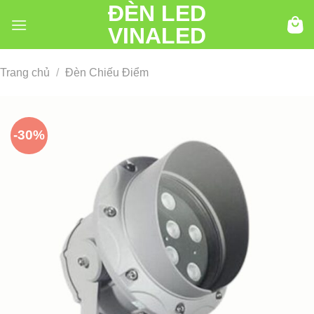
ĐÈN LED
Chuyển
đến
VINALED
nội
dung
Trang chủ
/
Đèn Chiếu Điểm
-30%