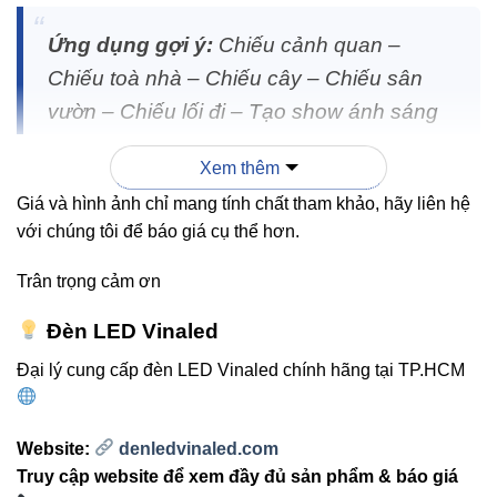
Ứng dụng gợi ý:
Chiếu cảnh quan –
Chiếu toà nhà – Chiếu cây – Chiếu sân
vườn – Chiếu lối đi – Tạo show ánh sáng
DMX.
Xem thêm
Giá và hình ảnh chỉ mang tính chất tham khảo, hãy liên hệ
với chúng tôi để báo giá cụ thể hơn.
4. So sánh V3OSM-48 – 72 – 96
để chọn đúng nhu cầu
Trân trọng cảm ơn
Đèn LED Vinaled
TIÊU
V3OSM-
V3OSM-
V3OSM-48
CHÍ
72
96
Đại lý cung cấp đèn LED Vinaled chính hãng tại TP.HCM
Công
48W
72W
96W
Website:
denledvinaled.com
suất
Truy cập website để xem đầy đủ sản phẩm & báo giá