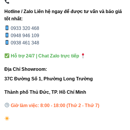
Quang
3840–
5915–
7880–
thông
4080lm
6120lm
8160lm
Hotline / Zalo Liên hệ ngay để được tư vấn và báo giá
tốt nhất:
Chiếu
Chiếu
Chiếu
0933 320 468
Ứng
điểm nhỏ
công trình
công trình
0948 946 109
dụng
– vừa
vừa
lớn
0938 461 348
Hỗ trợ 24/7 | Chat Zalo trực tiếp
Tiết kiệm
Trung
Giá
Cao nhất
nhất
bình
Địa Chỉ Showroom:
37C Đường Số 1, Phường Long Trường
5. Góc chiếu – Yếu tố cực kỳ
Thành phố Thủ Đức, TP. Hồ Chí Minh
quan trọng
Giờ làm việc: 8:00 - 18:00 (Thứ 2 - Thứ 7)
•
5°
: Chiếu xa, chiếu điểm cực nhỏ •
10° – 15°
: Chiếu cây,
tượng, cột •
30° – 45°
: Chiếu mảng tường hoặc nền ánh
sáng