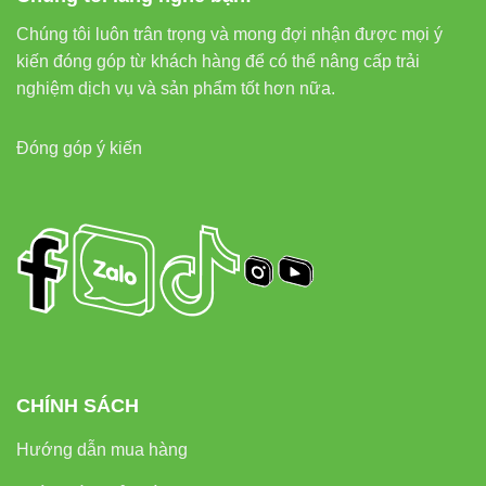
Chúng tôi luôn trân trọng và mong đợi nhận được mọi ý
Đèn led Bulb Vinaled
kiến đóng góp từ khách hàng để có thể nâng cấp trải
Đèn led âm trần Vinaled
nghiệm dịch vụ và sản phẩm tốt hơn nữa.
Đèn nổi trần Vinaled
Đóng góp ý kiến
Đèn led panel Vinaled
Đèn led pha Vinaled
8. Kết luận
Đèn led nhà xưởng VinaLed V1HBP-100 100W
là giải
pháp chiếu sáng hiệu quả, tiết kiệm điện, bền bỉ và dễ lắp
đặt cho các nhà xưởng nhỏ và vừa. Kết hợp với các sản
phẩm khác từ
Đèn led Vinaled
, doanh nghiệp có thể xây
CHÍNH SÁCH
dựng hệ thống chiếu sáng công nghiệp hoàn chỉnh, tối ưu
hiệu suất và giảm chi phí vận hành.
Hướng dẫn mua hàng