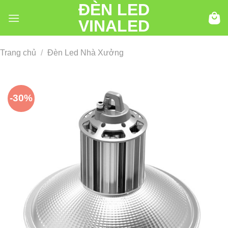
ĐÈN LED
Chuyển
đến
VINALED
nội
dung
Trang chủ
/
Đèn Led Nhà Xưởng
-30%