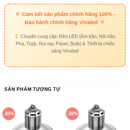
Cam kết sản phẩm chính hãng 100% -
5. Ứng dụng thực tế của V1HBP-
Bảo hành chính hãng Vinaled
100W
Chuyên cung cấp: Đèn LED (Âm trần, Nổi trần,
Nhà máy sản xuất nhỏ và vừa
Pha, Tuýp, Rọi ray, Panel, Bulb) & Thiết bị chiếu
sáng Vinaled
Kho hàng, trung tâm logistics
Xưởng cơ khí, xưởng chế biến thực phẩm, dược
phẩm
Không gian cần ánh sáng đồng đều, tiết kiệm điện
SẢN PHẨM TƯƠNG TỰ
6. Địa chỉ mua đèn LED VinaLed
-30%
-30%
chính hãng