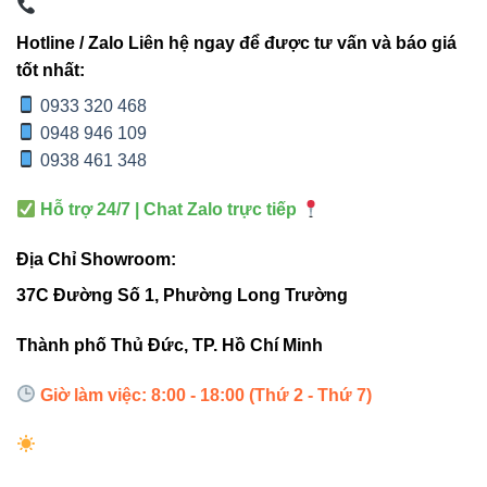
TIÊU
V1HBP-
V1HBP-
V1HBP-
CHÍ
100W
120W
150W
Hotline / Zalo Liên hệ ngay để được tư vấn và báo giá
tốt nhất:
Công
100W
120W
150W
0933 320 468
suất
0948 946 109
0938 461 348
20.330 –
Quang
13.410 –
13.590 –
21.000
Hỗ trợ 24/7 | Chat Zalo trực tiếp
thông
14.000 lm
14.400 lm
lm
Địa Chỉ Showroom:
Tuổi
50.000
37C Đường Số 1, Phường Long Trường
50.000 giờ
50.000 giờ
thọ
giờ
Thành phố Thủ Đức, TP. Hồ Chí Minh
Chỉ số
>80
80
>80
Giờ làm việc: 8:00 - 18:00 (Thứ 2 - Thứ 7)
CRI
Kích
Ø180xH340
Ø180xH340
362×153
thước
mm
mm
mm