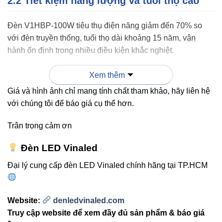
2.2 Tiết kiệm năng lượng và tuổi thọ cao
Đèn V1HBP-100W tiêu thụ điện năng giảm đến 70% so
với đèn truyền thống, tuổi thọ dài khoảng 15 năm, vận
hành ổn định trong nhiều điều kiện khắc nghiệt.
Xem thêm
2.3 Thiết kế chắc chắn, dễ lắp đặt
Giá và hình ảnh chỉ mang tính chất tham khảo, hãy liên hệ
Với vỏ đèn chắc chắn, IP40, chịu va đập nhẹ, cùng kiểu
với chúng tôi để báo giá cụ thể hơn.
lắp treo cố định, V1HBP-100W thích hợp cho nhiều không
Trân trọng cảm ơn
gian nhà xưởng, kho bãi, xưởng sản xuất.
Đèn LED Vinaled
Đại lý cung cấp đèn LED Vinaled chính hãng tại TP.HCM
3. So sánh V1HBP-100W với các
dòng VinaLed khác
Website:
denledvinaled.com
Truy cập website để xem đầy đủ sản phẩm & báo giá