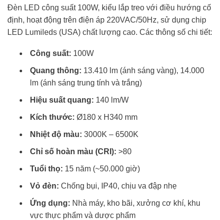
Đèn LED công suất 100W, kiểu lắp treo với điều hướng cố
định, hoạt động trên điện áp 220VAC/50Hz, sử dụng chip
LED Lumileds (USA) chất lượng cao. Các thông số chi tiết:
Công suất:
100W
Quang thông:
13.410 lm (ánh sáng vàng), 14.000
lm (ánh sáng trung tính và trắng)
Hiệu suất quang:
140 lm/W
Kích thước:
Ø180 x H340 mm
Nhiệt độ màu:
3000K – 6500K
Chỉ số hoàn màu (CRI):
>80
Tuổi thọ:
15 năm (~50.000 giờ)
Vỏ đèn:
Chống bụi, IP40, chịu va đập nhẹ
Ứng dụng:
Nhà máy, kho bãi, xưởng cơ khí, khu
vực thực phẩm và dược phẩm