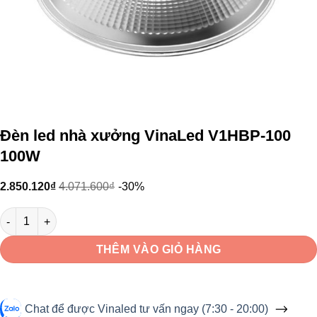
Đèn led nhà xưởng VinaLed V1HBP-100
100W
2.850.120
₫
4.071.600
₫
-30%
Đèn led nhà xưởng VinaLed V1HBP-100 100W số lượng
THÊM VÀO GIỎ HÀNG
Chat để được Vinaled tư vấn ngay (7:30 - 20:00)