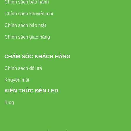
Chính sách bảo hành
Khám phá thêm các
sản phẩm VinaLed
để tạo hệ thống
chiếu sáng nhà xưởng tối ưu ngay hôm nay!
Chính sách khuyến mãi
Chính sách bảo mật
Chính sách giao hàng
CHĂM SÓC KHÁCH HÀNG
Chính sách đổi trả
Khuyến mãi
KIẾN THỨC ĐÈN LED
Blog