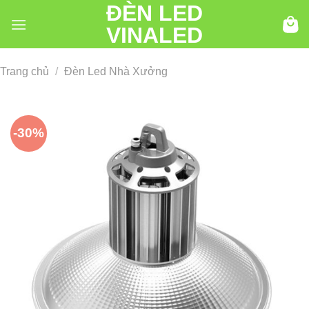
ĐÈN LED
Chuyển
đến
VINALED
nội
dung
Trang chủ
/
Đèn Led Nhà Xưởng
-30%