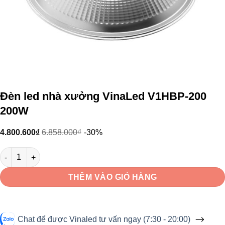
Đèn led nhà xưởng VinaLed V1HBP-200
200W
4.800.600
₫
6.858.000
₫
-30%
Đèn led nhà xưởng VinaLed V1HBP-200 200W số lượng
THÊM VÀO GIỎ HÀNG
Chat để được Vinaled tư vấn ngay (7:30 - 20:00)