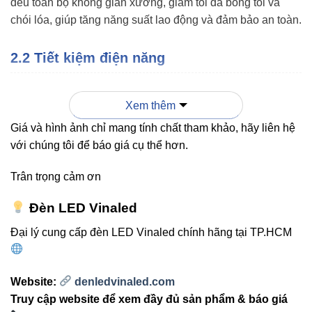
đều toàn bộ không gian xưởng, giảm tối đa bóng tối và
chói lóa, giúp tăng năng suất lao động và đảm bảo an toàn.
2.2 Tiết kiệm điện năng
So với hệ thống chiếu sáng truyền thống, V1HBP-200W
Xem thêm
tiết kiệm điện năng đáng kể, giúp giảm chi phí vận hành và
Giá và hình ảnh chỉ mang tính chất tham khảo, hãy liên hệ
bảo trì. Đây là giải pháp bền vững cho doanh nghiệp.
với chúng tôi để báo giá cụ thể hơn.
2.3 Tuổi thọ cao, bền bỉ
Trân trọng cảm ơn
Chip LED Lumileds kết hợp thiết kế tản nhiệt tối ưu giúp
Đèn LED Vinaled
đèn vận hành liên tục mà không giảm hiệu suất, tuổi thọ
Đại lý cung cấp đèn LED Vinaled chính hãng tại TP.HCM
lên đến 50.000 giờ, giảm chi phí thay thế thường xuyên.
Website:
denledvinaled.com
Truy cập website để xem đầy đủ sản phẩm & báo giá
3. So sánh V1HBP-200W với