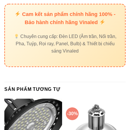
IP65 cho môi trường ẩm ướt.
Cam kết sản phẩm chính hãng 100% -
Xem xét tuổi thọ và thương hiệu: Lumileds hoặc
Bảo hành chính hãng Vinaled
Philips để đảm bảo bền lâu.
So sánh chi phí và tiết kiệm điện: LED giúp giảm chi
Chuyên cung cấp: Đèn LED (Âm trần, Nổi trần,
phí vận hành lâu dài.
Pha, Tuýp, Rọi ray, Panel, Bulb) & Thiết bị chiếu
sáng Vinaled
5. Ứng dụng thực tế của V1HBP-
200W
Nhà máy sản xuất cơ khí, điện tử
SẢN PHẨM TƯƠNG TỰ
Kho hàng, trung tâm logistics
Xưởng chế biến, lắp ráp quy mô vừa và lớn
-30%
Không gian trần cao cần ánh sáng đồng đều