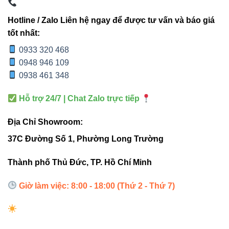
V1HBP-240W và các dòng khác
Hotline / Zalo Liên hệ ngay để được tư vấn và báo giá
tốt nhất:
0933 320 468
0948 946 109
ĐÈN NHÀ
TIÊU
V1HBP-
V1HBP-
XƯỞNG
0938 461 348
CHÍ
200W
240W
TRUYỀN
THỐNG
Hỗ trợ 24/7 | Chat Zalo trực tiếp
Công
200W
240W
250-400W
Địa Chỉ Showroom:
suất
37C Đường Số 1, Phường Long Trường
26.250 –
30.860 –
Quang
20.000 –
Thành phố Thủ Đức, TP. Hồ Chí Minh
27.000
32.400
thông
30.000 lm
lm
lm
Giờ làm việc: 8:00 - 18:00 (Thứ 2 - Thứ 7)
Tuổi
50.000
≥50.000
≤15.000 giờ
thọ
giờ
giờ