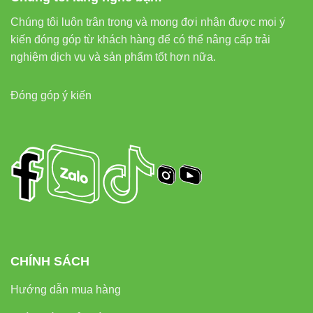
City, Ho Chi Minh City.
Chúng tôi luôn trân trọng và mong đợi nhận được mọi ý
kiến đóng góp từ khách hàng để có thể nâng cấp trải
7. Hệ thống liên kết nội bộ SEO
nghiệm dịch vụ và sản phẩm tốt hơn nữa.
Đóng góp ý kiến
Để tối ưu trải nghiệm người dùng và SEO, bạn nên xây
dựng hệ thống
internal link
tự nhiên:
Đèn led âm trần Vinaled
Đèn nổi trần Vinaled
Đèn led panel Vinaled
Đèn led pha Vinaled
Đèn led Bulb Vinaled
CHÍNH SÁCH
Hướng dẫn mua hàng
8. Kết luận