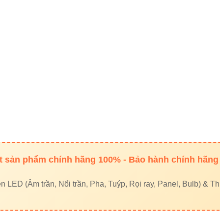
 ray Vinaled
n nguyệt Vinaled
|
Đèn led Skyled
hệ mua hàng chính hãng
 1, Long Truong Ward, Thủ Đức City, TP.HCM
 sản phẩm chính hãng 100% - Bảo hành chính hãng
933320468 – 0948946109 – 0938461348
led Vinaled
LED (Âm trần, Nổi trần, Pha, Tuýp, Rọi ray, Panel, Bulb) & Thi