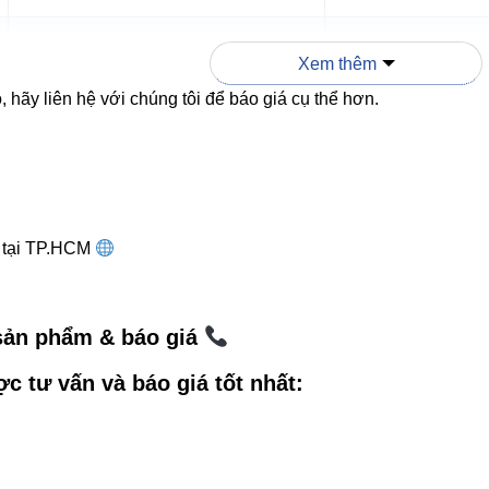
>30.000 giờ
10.000-15.000 gi
Xem thêm
 hãy liên hệ với chúng tôi để báo giá cụ thể hơn.
IP54
IP20-IP44
Chiếu sáng trang trí nội/ngoại thất
Chỉ chiếu sáng c
g tại TP.HCM
g dẫn lắp đặt
í tường hoặc cổng ra ngoài phù hợp, tránh các vật cản và vị 
 sản phẩm & báo giá
uồn điện đúng điện áp 220-240VAC.
ợc tư vấn và báo giá tốt nhất:
ắc chắn bằng vít chuyên dụng hoặc keo chịu lực.
ới
Đèn led Bulb Vinaled
hoặc
Đèn led panel Vinaled
để tạo hi
ian.