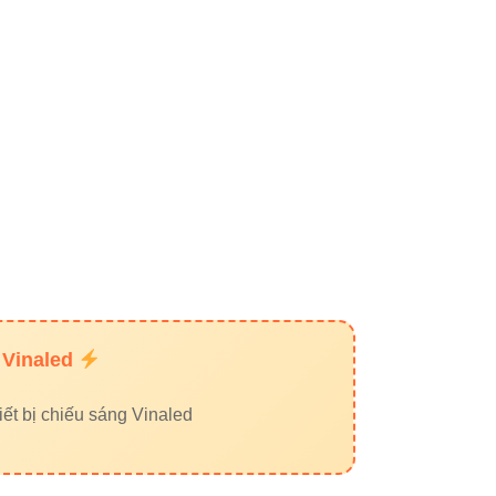
 Vinaled
ết bị chiếu sáng Vinaled