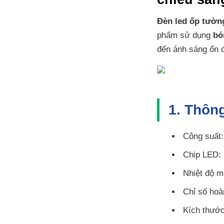
Đèn led ốp tườn
phẩm sử dụng
bó
đến ánh sáng ổn 
1. Thông
Công suất
Chip LED:
Nhiệt độ m
Chỉ số ho
Kích thướ