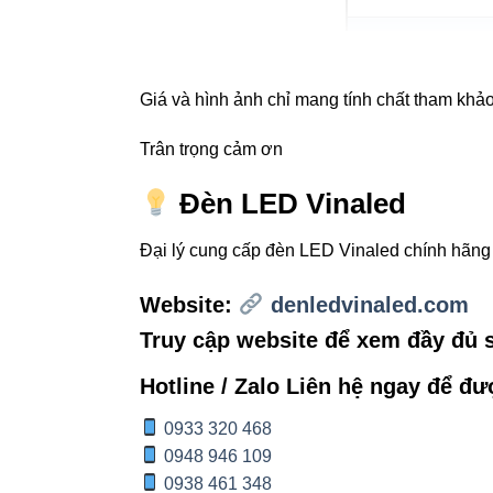
Tuổi thọ
Giá và hình ảnh chỉ mang tính chất tham khảo,
Chuẩn bảo vệ
Trân trọng cảm ơn
Ứng dụng
Đèn LED Vinaled
Đại lý cung cấp đèn LED Vinaled chính hãn
4. Hướn
Website:
denledvinaled.com
Chọn vị tr
Truy cập website để xem đầy đủ
Kết nối ng
Hotline / Zalo Liên hệ ngay để đư
Gắn đèn ch
0933 320 468
Kết hợp v
0948 946 109
mỹ không g
0938 461 348