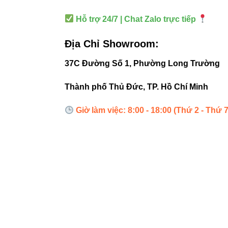
Hỗ trợ 24/7 | Chat Zalo trực tiếp
5. Ứng 
Địa Chỉ Showroom:
Chiếu sáng 
37C Đường Số 1, Phường Long Trường
Trang trí 
Thành phố Thủ Đức, TP. Hồ Chí Minh
Kết hợp ch
Giờ làm việc: 8:00 - 18:00 (Thứ 2 - Thứ 7
Lời khuyên t
ứng ánh sáng 
6. Liên 
Đèn led tu