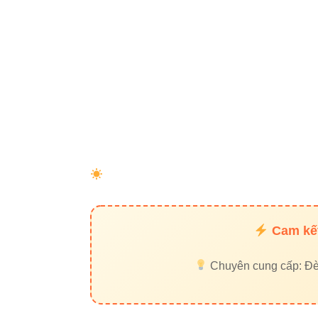
Đèn led rọi
Đèn led bá
Đối tác uy tín:
Thiết bị điện VIKI
Liên 
Đèn led Vinaled
37C Street No.
Cam kết
Phone/Zalo:
0
Website:
Đèn 
Chuyên cung cấp: Đèn 