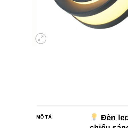
Đèn led
MÔ TẢ
chiếu sán