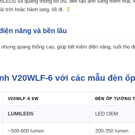
LEDS và quang thông tối ưu, đèn tạo ánh sáng mềm mại, khô
i trời hoặc hành lang, lối đi.
điện năng và bền lâu
nhưng quang thông cao, giúp tiết kiệm điện năng, tuổi thọ đè
ánh V20WLF-6 với các mẫu đèn ố
V20WLF-6 6W
ĐÈN ỐP TƯỜNG 
LUMILEDS
LED OEM
~500-600 lumen
200-350 lumen