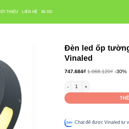
IỚI THIỆU
LIÊN HỆ
BLOG
Đèn led ốp tườn
Vinaled
747.684
₫
1.068.120
₫
-30%
Đèn led ốp tường ngoài trời 6W
THÊ
Chat để được Vinaled tư v