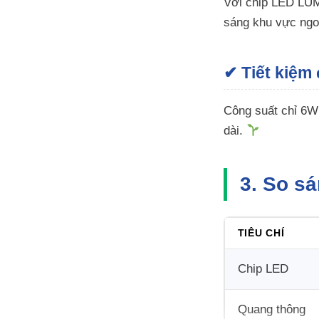
Với chip LED LUMI
sáng khu vực ngoà
✔ Tiết kiệm 
Công suất chỉ 6W 
dài.
3. So s
TIÊU CHÍ
Chip LED
Quang thông