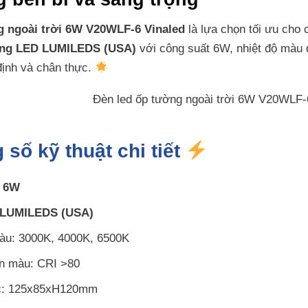
g ngoài trời 6W V20WLF-6 Vinaled
là lựa chọn tối ưu cho c
ng LED LUMILEDS (USA)
với công suất 6W, nhiệt độ màu
định và chân thực.
 số kỹ thuật chi tiết
:
6W
LUMILEDS (USA)
àu: 3000K, 4000K, 6500K
àn màu: CRI >80
c: 125x85xH120mm