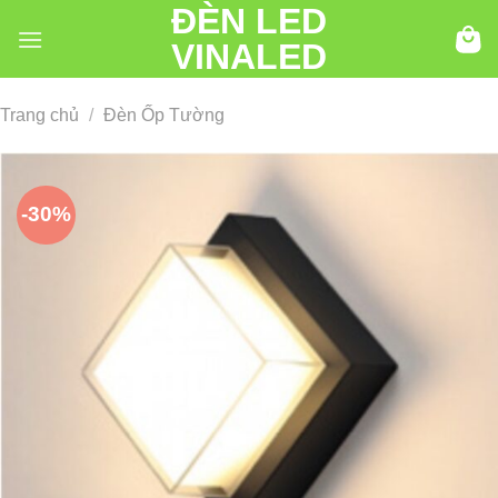
ĐÈN LED
Chuyển
đến
VINALED
nội
dung
Trang chủ
/
Đèn Ốp Tường
-30%