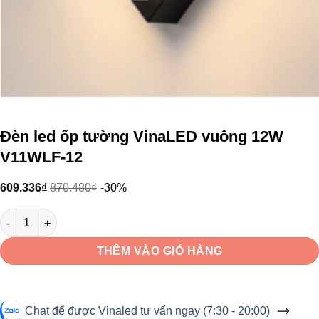
Đèn led ốp tường VinaLED vuông 12W
V11WLF-12
609.336
₫
870.480
₫
-30%
Đèn led ốp tường VinaLED vuông 12W V11WLF-12 số lượng
THÊM VÀO GIỎ HÀNG
Chat để được Vinaled tư vấn ngay (7:30 - 20:00)