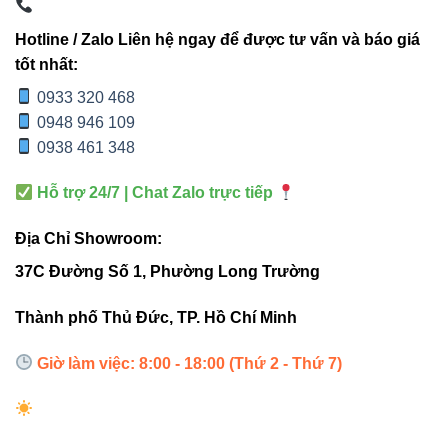
giờ
Hotline / Zalo Liên hệ ngay để được tư vấn và báo giá
Nhựa hoặc hợp
tốt nhất:
Thiết kế
Vuông, lắp nổi
kim mỏng
0933 320 468
0948 946 109
0938 461 348
4. Hướng dẫn lắp đặt & sử dụng
Hỗ trợ 24/7 | Chat Zalo trực tiếp
Địa Chỉ Showroom:
Lắp đèn ở độ cao 1,8–2,2m để ánh sáng phủ đều.
37C Đường Số 1, Phường Long Trường
Khoảng cách giữa các đèn: 1,5–2m.
Kết hợp với
Đèn led pha Vinaled
để chiếu sáng khu
Thành phố Thủ Đức, TP. Hồ Chí Minh
vực cần ánh sáng mạnh.
Giờ làm việc: 8:00 - 18:00 (Thứ 2 - Thứ 7)
Lựa chọn màu ánh sáng phù hợp không gian:
3000K ấm áp, 4000K trung tính, 6500K sáng trắng.