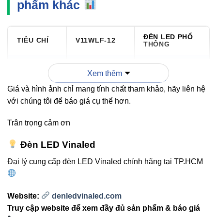
phẩm khác
ĐÈN LED PHỔ
TIÊU CHÍ
V11WLF-12
THÔNG
Toyoda
Xem thêm
Chip LED
Gosei
LED OEM
Giá và hình ảnh chỉ mang tính chất tham khảo, hãy liên hệ
(Japan)
với chúng tôi để báo giá cụ thể hơn.
Quang
900-960
Trân trọng cảm ơn
500-700 lumen
thông
lumen
Đèn LED Vinaled
Chuẩn
Đại lý cung cấp đèn LED Vinaled chính hãng tại TP.HCM
chống
IP54
IP44
nước
Website:
denledvinaled.com
10.000-15.000
Truy cập website để xem đầy đủ sản phẩm & báo giá
Tuổi thọ
>30.000 giờ