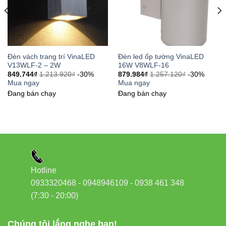
Đèn led Vinaled
37C Street No. 1, Long Trường Ward, Thủ Đức City,
TP.HCM
Đèn vách trang trí VinaLED
Đèn led ốp tường VinaLED
Phone/Zalo:
0933320468 – 0948946109 – 0938461348
V13WLF-2 – 2W
16W V8WLF-16
Website:
Đèn led Vinaled
849.744
₫
1.213.920
₫
-30%
879.984
₫
1.257.120
₫
-30%
Mua ngay
Mua ngay
Đang bán chạy
Đang bán chạy
Hotline
0933320468 - 0948946109 - 0938 461 348
(7:30 - 20:00)
Chúng tôi lắng nghe bạn!