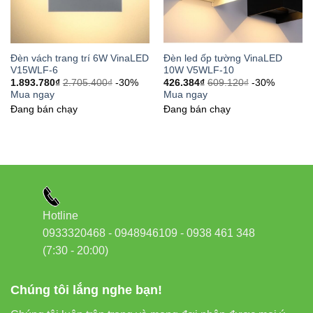
37C Street No. 1, Long Trường Ward, Thủ Đức City,
TP.HCM
Phone/Zalo:
0933320468 – 0948946109 – 0938461348
Đèn vách trang trí 6W VinaLED
Đèn led ốp tường VinaLED
Website:
Đèn led Vinaled
V15WLF-6
10W V5WLF-10
1.893.780
₫
2.705.400
₫
-30%
426.384
₫
609.120
₫
-30%
Mua ngay
Mua ngay
Đang bán chạy
Đang bán chạy
Hotline
0933320468 - 0948946109 - 0938 461 348
(7:30 - 20:00)
Chúng tôi lắng nghe bạn!