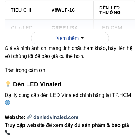
ĐÈN LED
TIÊU CHÍ
V8WLF-16
THƯỜNG
Chip LED
CREE USA
LED OEM
Xem thêm
1050 – 1120
500 – 800
Giá và hình ảnh chỉ mang tính chất tham khảo, hãy liên hệ
Quang thông
lumen
lumen
với chúng tôi để báo giá cụ thể hơn.
Chuẩn
Trân trọng cảm ơn
IP65
IP44
chống nước
Đèn LED Vinaled
10.000-
Đại lý cung cấp đèn LED Vinaled chính hãng tại TP.HCM
Tuổi thọ
>30.000 giờ
15.000 giờ
Website:
denledvinaled.com
Hợp kim nhôm,
Thiết kế
Nhựa cơ bản
Truy cập website để xem đầy đủ sản phẩm & báo giá
hiện đại