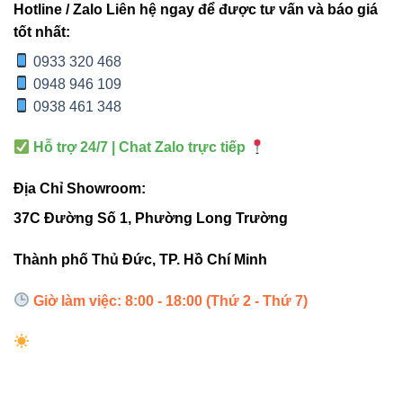
Hotline / Zalo Liên hệ ngay để được tư vấn và báo giá
4. Hướng dẫn lắp đặt & sử dụng
tốt nhất:
0933 320 468
0948 946 109
0938 461 348
Lắp đặt đèn cách mặt đất 1,8–2,2m để ánh sáng trải
đều.
Hỗ trợ 24/7 | Chat Zalo trực tiếp
Khoảng cách giữa các đèn: 1,2–1,5m cho hiệu quả
chiếu sáng tối ưu.
Địa Chỉ Showroom:
Kết hợp với
Đèn led panel Vinaled
hoặc
Đèn led
37C Đường Số 1, Phường Long Trường
pha Vinaled
để tăng hiệu quả ánh sáng.
Thành phố Thủ Đức, TP. Hồ Chí Minh
Lựa chọn nhiệt độ màu phù hợp với nhu cầu sử
dụng: 3000K – ánh sáng ấm, 6500K – ánh sáng
Giờ làm việc: 8:00 - 18:00 (Thứ 2 - Thứ 7)
trắng rõ nét.
5. Ứng dụng thực tế