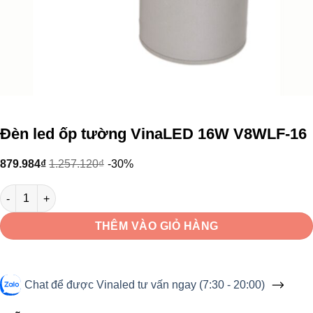
Đèn led ốp tường VinaLED 16W V8WLF-16
879.984
₫
1.257.120
₫
-30%
Đèn led ốp tường VinaLED 16W V8WLF-16 số lượng
THÊM VÀO GIỎ HÀNG
Chat để được Vinaled tư vấn ngay (7:30 - 20:00)