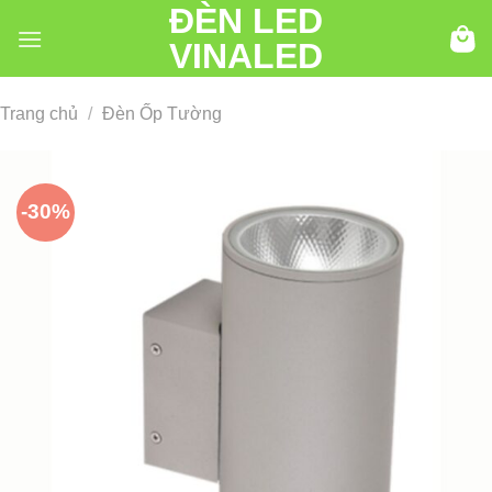
ĐÈN LED
Chuyển
đến
VINALED
nội
dung
Trang chủ
/
Đèn Ốp Tường
-30%