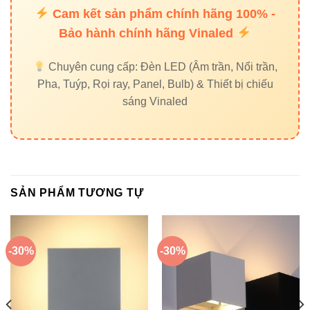
Đèn nhà xưởng Vinaled
Cam kết sản phẩm chính hãng 100% -
Bảo hành chính hãng Vinaled
Đèn đường Vinaled
Đối tác uy tín:
Chuyên cung cấp: Đèn LED (Âm trần, Nổi trần,
Pha, Tuýp, Rọi ray, Panel, Bulb) & Thiết bị chiếu
Thiết bị điện VIKI
|
Đèn led Skyled
sáng Vinaled
7. Kết luận
Đèn led ốp tường VinaLED 16W V8WLF-16
là lựa chọn
hoàn hảo cho chiếu sáng và trang trí với thiết kế sang
SẢN PHẨM TƯƠNG TỰ
trọng, ánh sáng chất lượng, tuổi thọ lâu dài, chống nước
và bụi tuyệt vời, đồng thời tiết kiệm điện năng.
-30%
-30%
Liên hệ mua hàng chính hãng
Đèn led Vinaled