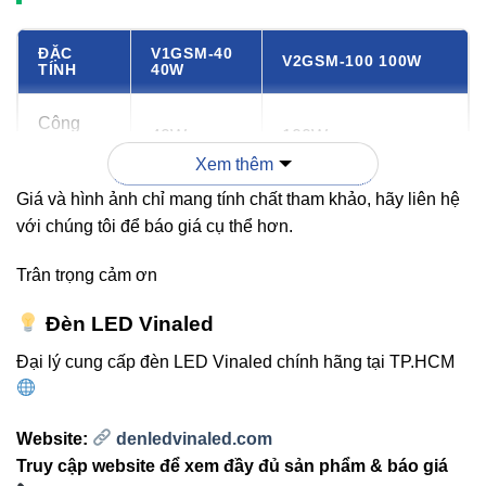
ĐẶC
V1GSM-40
V2GSM-100 100W
TÍNH
40W
Công
40W
100W
suất
Xem thêm
Giá và hình ảnh chỉ mang tính chất tham khảo, hãy liên hệ
Quang
5.400 –
11.930 – 12.500lm
với chúng tôi để báo giá cụ thể hơn.
thông
5.800lm
Trân trọng cảm ơn
Góc
chiếu
120°
80°
Đèn LED Vinaled
sáng
Đại lý cung cấp đèn LED Vinaled chính hãng tại TP.HCM
Chuẩn
IP66
IP65
bảo vệ
Website:
denledvinaled.com
Truy cập website để xem đầy đủ sản phẩm & báo giá