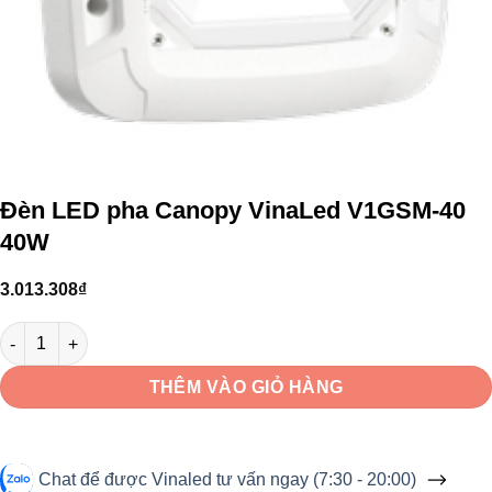
Đèn LED pha Canopy VinaLed V1GSM-40
40W
3.013.308
₫
Đèn LED pha Canopy VinaLed V1GSM-40 40W số lượng
THÊM VÀO GIỎ HÀNG
Chat để được Vinaled tư vấn ngay (7:30 - 20:00)