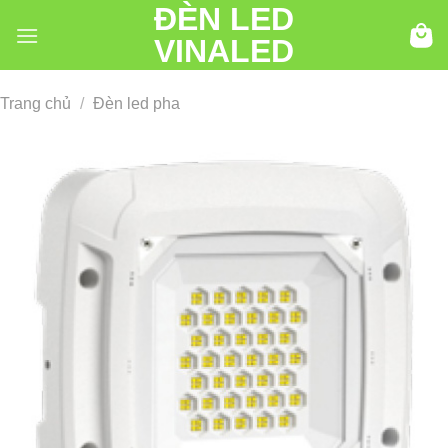
ĐÈN LED
Chuyển
đến
VINALED
nội
dung
Trang chủ
/
Đèn led pha