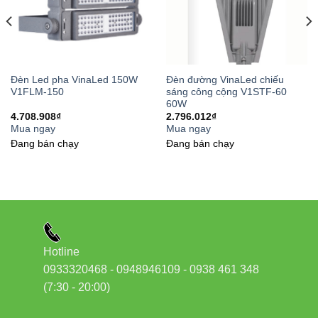
Đèn Led pha VinaLed 150W
Đèn đường VinaLed chiếu
V1FLM-150
sáng công cộng V1STF-60
60W
4.708.908
₫
2.796.012
₫
Mua ngay
Mua ngay
Đang bán chạy
Đang bán chạy
Hotline
0933320468 - 0948946109 - 0938 461 348
(7:30 - 20:00)