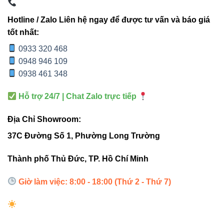
Ứng
Trạm xăng,
Trạm xăng, canopy,
dụng
canopy
công nghiệp
Hotline / Zalo Liên hệ ngay để được tư vấn và báo giá
tốt nhất:
0933 320 468
Hướng dẫn lắp đặt & bảo trì
0948 946 109
0938 461 348
Lắp đặt trên trần canopy hoặc cột đèn chắc chắn.
Hỗ trợ 24/7 | Chat Zalo trực tiếp
Kiểm tra nguồn điện 220VAC trước khi bật đèn.
Vệ sinh định kỳ bề mặt đèn để duy trì quang thông.
Địa Chỉ Showroom:
Đảm bảo góc chiếu 120° không bị vật cản che ánh
37C Đường Số 1, Phường Long Trường
sáng.
Thành phố Thủ Đức, TP. Hồ Chí Minh
Kiểm tra định kỳ tuổi thọ và hiệu suất ánh sáng.
Giờ làm việc: 8:00 - 18:00 (Thứ 2 - Thứ 7)
Liên kết hữu ích
Khám phá thêm các sản phẩm LED VinaLED:
Đèn led âm