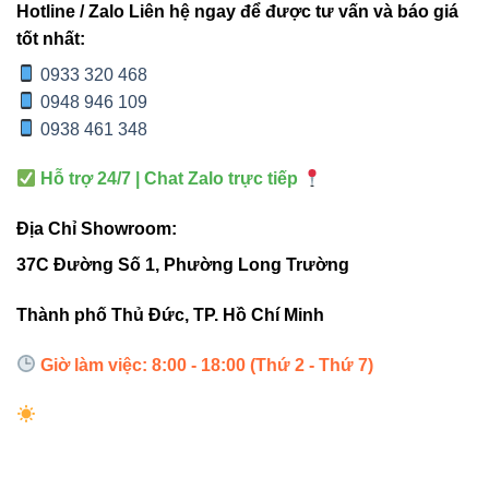
Hotline / Zalo Liên hệ ngay để được tư vấn và báo giá
tuổi thọ cao, đảm bảo an toàn cho công
tốt nhất:
trình lâu dài.”
0933 320 468
0948 946 109
0938 461 348
4. So sánh với đèn pha thông
thường
Hỗ trợ 24/7 | Chat Zalo trực tiếp
Địa Chỉ Showroom:
V2FLM-
ĐÈN PHA THÔNG
TIÊU CHÍ
37C Đường Số 1, Phường Long Trường
400
THƯỜNG
Thành phố Thủ Đức, TP. Hồ Chí Minh
Công suất
400W
150-300W
Giờ làm việc: 8:00 - 18:00 (Thứ 2 - Thứ 7)
52.000
Quang thông
20.000-35.000 lm
lm
Chuẩn bảo vệ
IP66
IP44 – IP54