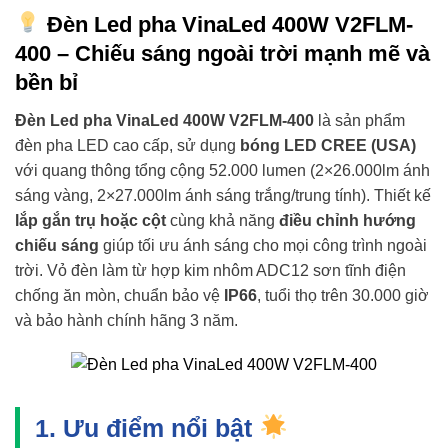
Đèn Led pha VinaLed 400W V2FLM-
400 – Chiếu sáng ngoài trời mạnh mẽ và
bền bỉ
Đèn Led pha VinaLed 400W V2FLM-400
là sản phẩm
đèn pha LED cao cấp, sử dụng
bóng LED CREE (USA)
với quang thông tổng cộng 52.000 lumen (2×26.000lm ánh
sáng vàng, 2×27.000lm ánh sáng trắng/trung tính). Thiết kế
lắp gắn trụ hoặc cột
cùng khả năng
điều chỉnh hướng
chiếu sáng
giúp tối ưu ánh sáng cho mọi công trình ngoài
trời. Vỏ đèn làm từ hợp kim nhôm ADC12 sơn tĩnh điện
chống ăn mòn, chuẩn bảo vệ
IP66
, tuổi thọ trên 30.000 giờ
và bảo hành chính hãng 3 năm.
1. Ưu điểm nổi bật