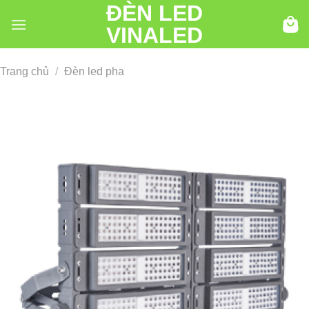
ĐÈN LED
Chuyển
đến
VINALED
nội
dung
Trang chủ
/
Đèn led pha