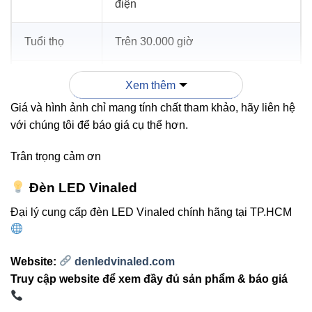
điện
Tuổi thọ
Trên 30.000 giờ
Bảo hành
3 năm
Xem thêm
Giá và hình ảnh chỉ mang tính chất tham khảo, hãy liên hệ
với chúng tôi để báo giá cụ thể hơn.
3. Ứng dụng thực tế
Trân trọng cảm ơn
Sân bóng, sân vận động, khu thể thao ngoài trời.
Đèn LED Vinaled
Bãi đỗ xe, công viên, kho bãi, sân vườn.
Đại lý cung cấp đèn LED Vinaled chính hãng tại TP.HCM
Các công trình cần ánh sáng mạnh, ổn định và bền
bỉ.
Website:
denledvinaled.com
Truy cập website để xem đầy đủ sản phẩm & báo giá
“V2FLM-400 mang đến giải pháp chiếu
sáng ngoài trời mạnh mẽ, tiết kiệm điện và