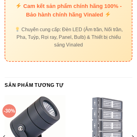
Đảm bảo nguồn điện 220VAC ổn định.
Cam kết sản phẩm chính hãng 100% -
Bảo hành chính hãng Vinaled
6. Liên kết nội bộ
Chuyên cung cấp: Đèn LED (Âm trần, Nổi trần,
Pha, Tuýp, Rọi ray, Panel, Bulb) & Thiết bị chiếu
Đèn led pha Vinaled
sáng Vinaled
Đèn nhà xưởng Vinaled
Đèn đường Vinaled
Đèn led panel Vinaled
SẢN PHẨM TƯƠNG TỰ
7. Liên kết ngoài uy tín
Thiết bị điện VIKI
—
Đèn led Skyled
-30%
8. Kết luận ✔