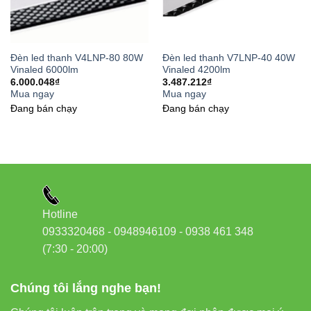
Bảo hành
3 năm
1 năm
Đèn led thanh V4LNP-80 80W
Đèn led thanh V7LNP-40 40W
Vinaled 6000lm
Vinaled 4200lm
Hướng dẫn lắp đặt và sử
6.000.048
₫
3.487.212
₫
Mua ngay
Mua ngay
dụng hiệu quả
Đang bán chạy
Đang bán chạy
Ngắt điện trước khi thi công lắp đặt.
Xác định vị trí lắp đặt phù hợp (treo, ốp trần hoặc
âm trần).
Sử dụng phụ kiện chính hãng để đảm bảo độ an
Hotline
toàn.
0933320468 - 0948946109 - 0938 461 348
Kết nối nguồn điện AC 100–240V, kiểm tra cực
(7:30 - 20:00)
tính dây trước khi bật nguồn.
Chúng tôi lắng nghe bạn!
Nếu cần, tích hợp Dimmer 1–10V để điều chỉnh
độ sáng.