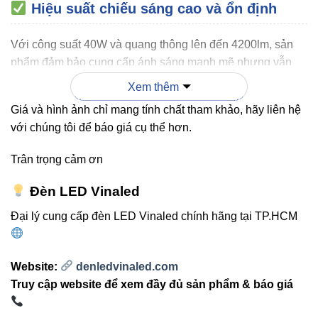
Hiệu suất chiếu sáng cao và ổn định
Với công suất 40W và quang thông lên đến 4200lm, sản
phẩm đảm bảo cung cấp ánh sáng mạnh mẽ nhưng vẫn
dịu mắt, không gây chói hay nhấp nháy. Chip LED
Xem thêm
LUMILEDS
nổi tiếng về độ bền và độ hoàn màu (CRI >80),
Giá và hình ảnh chỉ mang tính chất tham khảo, hãy liên hệ
giúp tái tạo ánh sáng trung thực nhất.
với chúng tôi để báo giá cụ thể hơn.
Trân trọng cảm ơn
Thiết kế tinh tế – phù hợp mọi không
Đèn LED Vinaled
gian
Đại lý cung cấp đèn LED Vinaled chính hãng tại TP.HCM
Thân đèn được chế tác từ
nhôm 6063
giúp tản nhiệt
nhanh, bảo vệ chip LED và tăng tuổi thọ. Vỏ bạc hoặc đen
Website:
denledvinaled.com
mang lại vẻ đẹp sang trọng, hiện đại – phù hợp với thiết kế
Truy cập website để xem đầy đủ sản phẩm & báo giá
nội thất cao cấp của văn phòng, showroom, hay không
gian thương mại.