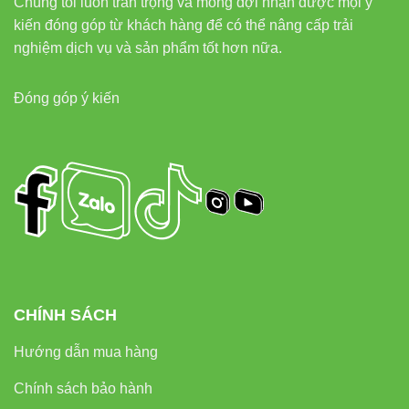
Chúng tôi luôn trân trọng và mong đợi nhận được mọi ý
kiến đóng góp từ khách hàng để có thể nâng cấp trải
Bạn có thể tham khảo thêm các dòng sản phẩm khác
nghiệm dịch vụ và sản phẩm tốt hơn nữa.
để kết hợp hiệu quả, như:
Đèn led âm trần Vinaled
,
Đèn
led rọi ray Vinaled
,
Đèn led bán nguyệt Vinaled
.
Đóng góp ý kiến
Mẹo tối ưu hệ thống chiếu
sáng & SEO cho website doanh
nghiệp
Tối ưu cấu trúc internal link:
Liên kết hợp lý giữa
các trang sản phẩm như
Đèn led tuýp Vinaled
,
Đèn
CHÍNH SÁCH
đường Vinaled
,
Đèn led pha Vinaled
giúp tăng thời
gian truy cập và cải thiện SEO.
Hướng dẫn mua hàng
Thường xuyên cập nhật bài viết:
Thêm hướng
Chính sách bảo hành
dẫn lắp đặt, phản hồi khách hàng, video review thực