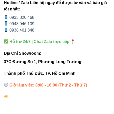
Hotline / Zalo Liên hệ ngay để được tư vấn và báo giá
tốt nhất:
Tiết kiệm điện năng – bảo vệ môi trường
0933 320 468
0948 946 109
Đèn sử dụng công nghệ LED tiên tiến, tiết kiệm đến
60%
0938 461 348
điện năng
so với đèn huỳnh quang truyền thống. Đây là
giải pháp chiếu sáng thân thiện môi trường, giảm chi phí
Hỗ trợ 24/7 | Chat Zalo trực tiếp
điện năng cho doanh nghiệp và hộ gia đình.
Địa Chỉ Showroom:
Độ bền cao, tuổi thọ lên đến 50.000 giờ
37C Đường Số 1, Phường Long Trường
Nhờ khả năng tản nhiệt tốt và vật liệu cao cấp, tuổi thọ của
Thành phố Thủ Đức, TP. Hồ Chí Minh
đèn đạt hơn
50.000 giờ
. Điều này tương đương hơn 10
năm sử dụng liên tục – giảm đáng kể chi phí thay thế và
Giờ làm việc: 8:00 - 18:00 (Thứ 2 - Thứ 7)
bảo trì.
Ứng dụng thực tế – Linh hoạt