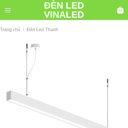
ĐÈN LED
Chuyển
đến
VINALED
nội
dung
Trang chủ
/
Đèn Led Thanh