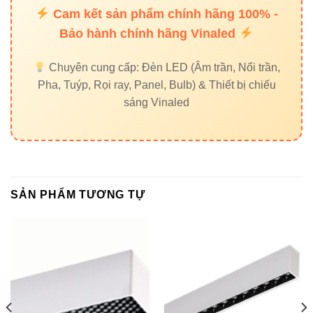
Cam kết sản phẩm chính hãng 100% -
Bảo hành chính hãng Vinaled
So sánh nhanh giữa V1LNP-
40 và các dòng đèn khác
Chuyên cung cấp: Đèn LED (Âm trần, Nổi trần,
Pha, Tuýp, Rọi ray, Panel, Bulb) & Thiết bị chiếu
sáng Vinaled
V1LNP-40 40W
ĐÈN TRUYỀN
TIÊU CHÍ
VINALED
THỐNG
Công suất
40W
80W
Hiệu suất
SẢN PHẨM TƯƠNG TỰ
≥ 100 lm/W
60–70 lm/W
quang
Tuổi thọ
50.000 giờ
10.000 giờ
Tiêu
IP40 – ISO
Không đạt
chuẩn
9001:2015