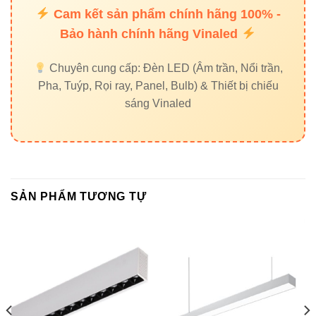
Thiết
Mảnh, tinh
Truyền
Phẳng,
Cam kết sản phẩm chính hãng 100% -
kế
tế
thống
vuông
Bảo hành chính hãng Vinaled
Trần thả
Chuyên cung cấp: Đèn LED (Âm trần, Nổi trần,
Ứng
Showroom,
Nhà ở,
văn
Pha, Tuýp, Rọi ray, Panel, Bulb) & Thiết bị chiếu
dụng
văn phòng
kho
phòng
sáng Vinaled
Tại sao nên chọn đèn LED
Vinaled?
SẢN PHẨM TƯƠNG TỰ
Vinaled
là thương hiệu chiếu sáng Việt Nam uy tín,
chuyên cung cấp các dòng
đèn LED chất lượng cao
với
công nghệ hiện đại, đạt tiêu chuẩn quốc tế. Các sản phẩm
của Vinaled đều được sản xuất với quy trình kiểm định
nghiêm ngặt, đảm bảo:
Ánh sáng trung thực, không nhấp nháy