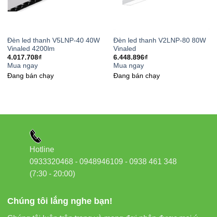
Tiết kiệm năng lượng, thân thiện môi trường
Dễ dàng lắp đặt, bảo trì
Đèn led thanh V5LNP-40 40W
Đèn led thanh V2LNP-80 80W
Bảo hành chính hãng 3 năm
Vinaled 4200lm
Vinaled
4.017.708
₫
6.448.896
₫
Mua ngay
Mua ngay
Các sản phẩm liên quan
Đang bán chạy
Đang bán chạy
Vinaled bạn nên tham khảo
Đèn led rọi ray Vinaled
Đèn led panel Vinaled
Hotline
Đèn led bán nguyệt Vinaled
0933320468 - 0948946109 - 0938 461 348
Đèn led tuýp Vinaled
(7:30 - 20:00)
Đèn led âm trần Vinaled
Chúng tôi lắng nghe bạn!
Liên kết hữu ích bên ngoài