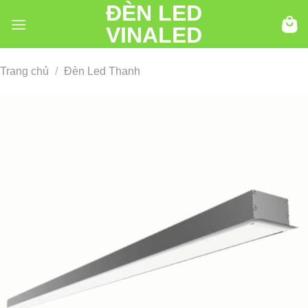
ĐÈN LED
Chuyển
đến
VINALED
nội
dung
Trang chủ
/
Đèn Led Thanh