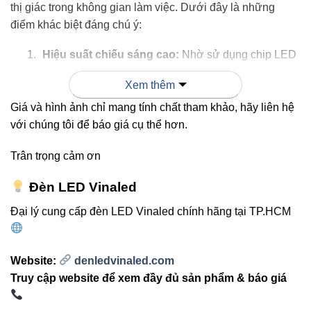
thị giác trong không gian làm việc. Dưới đây là những
điểm khác biệt đáng chú ý:
Hiệu suất chiếu sáng cao:
Nhờ sử dụng chip LED
LumiLEDS của Mỹ, ánh sáng luôn rõ ràng, không
Xem thêm
chói, giúp bảo vệ mắt.
Giá và hình ảnh chỉ mang tính chất tham khảo, hãy liên hệ
Thiết kế mảnh, thẩm mỹ:
Dễ dàng lắp đặt ẩn trần
với chúng tôi để báo giá cụ thể hơn.
hoặc thả trần, mang lại vẻ tinh tế cho mọi không
gian.
Trân trọng cảm ơn
Tiết kiệm điện năng:
Giúp giảm đến 60% điện năng
Đèn LED Vinaled
so với đèn huỳnh quang truyền thống.
Đại lý cung cấp đèn LED Vinaled chính hãng tại TP.HCM
Độ bền vượt trội:
Vỏ nhôm sơn tĩnh điện, chống oxi
hóa và chịu nhiệt tốt.
Thân thiện môi trường:
Không chứa thủy ngân,
Website:
denledvinaled.com
không phát tia UV.
Truy cập website để xem đầy đủ sản phẩm & báo giá