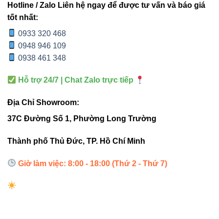
Hotline / Zalo Liên hệ ngay để được tư vấn và báo giá
tốt nhất:
Ứng dụng thực tế của Đèn led
0933 320 468
thanh V3LNR-40 40W Vinaled
0948 946 109
0938 461 348
Sản phẩm phù hợp lắp đặt trong nhiều không gian khác
nhau như:
Hỗ trợ 24/7 | Chat Zalo trực tiếp
Văn phòng làm việc, phòng họp
Địa Chỉ Showroom:
Showroom trưng bày sản phẩm
37C Đường Số 1, Phường Long Trường
Căn hộ cao cấp, hành lang, phòng khách
Thành phố Thủ Đức, TP. Hồ Chí Minh
Trung tâm thương mại, siêu thị, shop thời trang
Giờ làm việc: 8:00 - 18:00 (Thứ 2 - Thứ 7)
Với
góc chiếu 105°
và ánh sáng đều, không chói lóa, đèn
giúp không gian trở nên
sáng rõ, chuyên nghiệp và tiết
kiệm
.