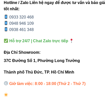
Hotline / Zalo Liên hệ ngay để được tư vấn và báo giá
dùng.
tốt nhất:
Tản nhiệt hiệu quả:
thân nhôm profile giúp đèn
0933 320 468
hoạt động ổn định trong thời gian dài.
0948 946 109
Thiết kế tinh tế:
dễ dàng lắp nổi, treo hoặc âm
0938 461 348
trần – phù hợp mọi không gian nội thất.
Hỗ trợ 24/7 | Chat Zalo trực tiếp
Tuổi thọ cao:
lên đến 30.000 giờ sử dụng, bảo
hành chính hãng 3 năm.
Địa Chỉ Showroom:
37C Đường Số 1, Phường Long Trường
Thành phố Thủ Đức, TP. Hồ Chí Minh
4. Ứng dụng thực tế của Đèn
led thanh V3LNP-40 40W
Giờ làm việc: 8:00 - 18:00 (Thứ 2 - Thứ 7)
Sản phẩm được tin dùng trong nhiều công trình nhờ hiệu
năng ổn định và tính thẩm mỹ cao:
Văn phòng làm việc, không gian sáng rõ và chuyên