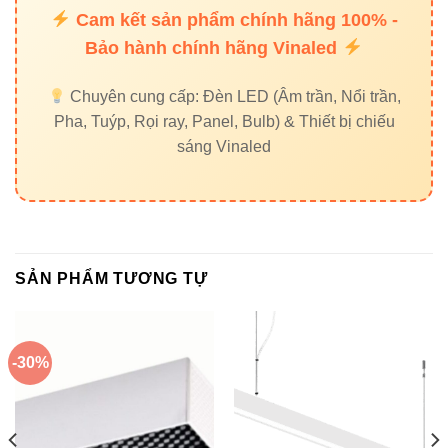
Chip
Bridgelux
Lumileds
Samsung
Cam kết sản phẩm chính hãng 100% -
LED
(USA)
(USA)
(Korea)
Bảo hành chính hãng Vinaled
Quang
Chuyên cung cấp: Đèn LED (Âm trần, Nổi trần,
~4200lm
~4090lm
~4000lm
thông
Pha, Tuýp, Rọi ray, Panel, Bulb) & Thiết bị chiếu
sáng Vinaled
Chỉ số
>80
>80
>85
CRI
Không
Hành
Ứng
Showroom,
gian
SẢN PHẨM TƯƠNG TỰ
lang,
dụng
văn phòng
thương
nhà ở
mại
-30%
6. Kinh nghiệm chọn Đèn led
thanh Vinaled phù hợp