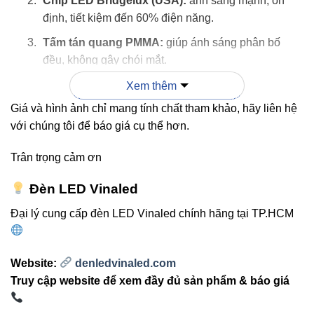
Chip LED Bridgelux (USA):
ánh sáng mạnh, ổn
định, tiết kiệm đến 60% điện năng.
Tấm tán quang PMMA:
giúp ánh sáng phân bố
đều, không gây chói mắt.
Bộ nguồn cao cấp:
đảm bảo dòng điện ổn định,
Xem thêm
giảm thiểu rủi ro chập cháy.
Giá và hình ảnh chỉ mang tính chất tham khảo, hãy liên hệ
với chúng tôi để báo giá cụ thể hơn.
Trân trọng cảm ơn
3. Ưu điểm vượt trội của đèn
Đèn LED Vinaled
led thanh V3LNP-40 Vinaled
Đại lý cung cấp đèn LED Vinaled chính hãng tại TP.HCM
Tiết kiệm điện năng:
công nghệ LED Bridgelux
giảm tiêu thụ điện tới 60% so với đèn huỳnh quang
Website:
denledvinaled.com
truyền thống.
Truy cập website để xem đầy đủ sản phẩm & báo giá
Ánh sáng trung thực:
CRI > 80 cho màu sắc tự
nhiên, không nhấp nháy, thân thiện với mắt người