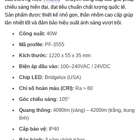
chiếu sáng hiện đại, đạt tiêu chuẩn chất lượng quốc tế.
Sản phẩm được thiết kế nhỏ gọn, thân nhôm cao cấp giúp
tản nhiệt tốt và đảm bảo hiệu suất ánh sáng vượt trội.
Công suất:
40W
Mã profile:
PF-3555
Kích thước:
1220 x 55 x 35 mm
Điện áp đầu vào:
100–240VAC / 24VDC
Chip LED:
Bridgelux (USA)
Chỉ số hoàn màu (CRI):
Ra > 80
Góc chiếu sáng:
105°
Quang thông:
4090lm (vàng) – 4200lm (trắng, trung
tính)
Cấp bảo vệ:
IP40
Bảo hành:
3 năm chính hãng