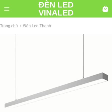
ĐÈN LED
Chuyển
đến
VINALED
nội
dung
Trang chủ
/
Đèn Led Thanh