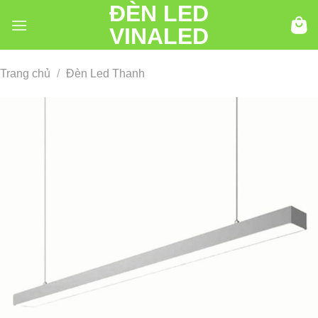
ĐÈN LED
Chuyển
đến
VINALED
nội
dung
Trang chủ
/
Đèn Led Thanh