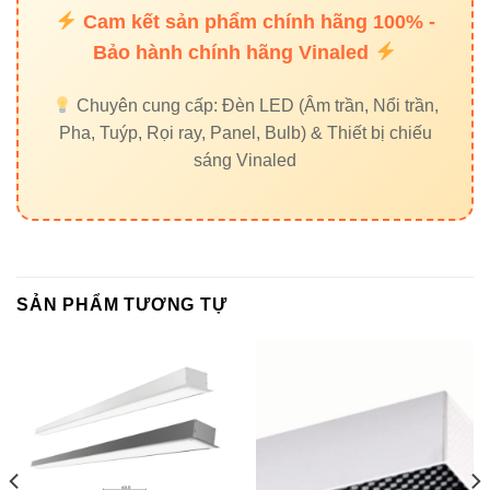
Cam kết sản phẩm chính hãng 100% -
Mặt
Thiết
Profile nhôm
Ống tròn
phẳng
Bảo hành chính hãng Vinaled
kế
cao cấp
nhựa
mỏng
Chuyên cung cấp: Đèn LED (Âm trần, Nổi trần,
Pha, Tuýp, Rọi ray, Panel, Bulb) & Thiết bị chiếu
Nhà ở,
Ứng
Văn phòng,
sáng Vinaled
xưởng
Trần thả
dụng
thương mại
nhỏ
Độ
~20.000
~25.000
> 30.000 giờ
bền
giờ
giờ
SẢN PHẨM TƯƠNG TỰ
Tại sao nên chọn đèn LED
Vinaled?
Vinaled
là thương hiệu Việt Nam uy tín, chuyên sản xuất
và phân phối
đèn LED chất lượng cao
đạt tiêu chuẩn quốc