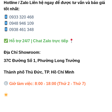
Hotline / Zalo Liên hệ ngay để được tư vấn và báo giá
tốt nhất:
0933 320 468
0948 946 109
Ứng dụng của Đèn led thanh
0938 461 348
V10LNP-40 40W Vinaled
Hỗ trợ 24/7 | Chat Zalo trực tiếp
Với ánh sáng dịu nhẹ nhưng vẫn mạnh mẽ, đèn
V10LNP-
Địa Chỉ Showroom:
40 40W
phù hợp cho nhiều không gian khác nhau, đặc biệt
là những khu vực cần ánh sáng đều và thẩm mỹ cao:
37C Đường Số 1, Phường Long Trường
Văn phòng làm việc, phòng họp, khu tiếp tân
Thành phố Thủ Đức, TP. Hồ Chí Minh
Showroom, cửa hàng trưng bày sản phẩm
Giờ làm việc: 8:00 - 18:00 (Thứ 2 - Thứ 7)
Nhà ở, căn hộ cao cấp
Nhà hàng, khách sạn, khu nghỉ dưỡng
Trường học, trung tâm đào tạo