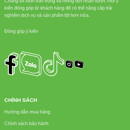
Chúng tôi luôn trân trọng và mong đợi nhận được mọi ý
Đèn led panel Vinaled
kiến đóng góp từ khách hàng để có thể nâng cấp trải
Đèn led bán nguyệt Vinaled
nghiệm dịch vụ và sản phẩm tốt hơn nữa.
Đèn led tuýp Vinaled
Đóng góp ý kiến
Đèn led âm trần Vinaled
Liên kết hữu ích ngoài
website
Thiết bị điện VIKI
Đèn led Skyled
CHÍNH SÁCH
Liên hệ mua hàng chính hãng
Hướng dẫn mua hàng
Đặt mua
Đèn led thanh V10LNP-40 40W Vinaled
tại:
Chính sách bảo hành