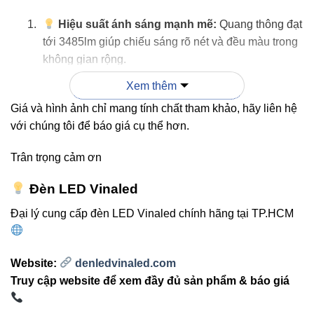
Hiệu suất ánh sáng mạnh mẽ:
Quang thông đạt
tới 3485lm giúp chiếu sáng rõ nét và đều màu trong
không gian rộng.
Thiết kế tinh tế, hiện đại:
Dáng profile thanh
Xem thêm
mảnh, sang trọng phù hợp cho kiến trúc văn phòng
Giá và hình ảnh chỉ mang tính chất tham khảo, hãy liên hệ
và thương mại cao cấp.
với chúng tôi để báo giá cụ thể hơn.
Tùy chọn nhiệt độ màu linh hoạt:
Dễ dàng
Trân trọng cảm ơn
chọn ánh sáng phù hợp cho từng mục đích – vàng
ấm, trung tính hoặc trắng sáng.
Đèn LED Vinaled
Tiết kiệm năng lượng:
Sử dụng chip LED tiên
Đại lý cung cấp đèn LED Vinaled chính hãng tại TP.HCM
tiến giúp giảm tới 60% điện năng tiêu thụ so với đèn
huỳnh quang truyền thống.
Thân thiện môi trường:
Không chứa thủy ngân,
Website:
denledvinaled.com
không phát tia UV, bảo vệ sức khỏe và môi trường
Truy cập website để xem đầy đủ sản phẩm & báo giá
xung quanh.