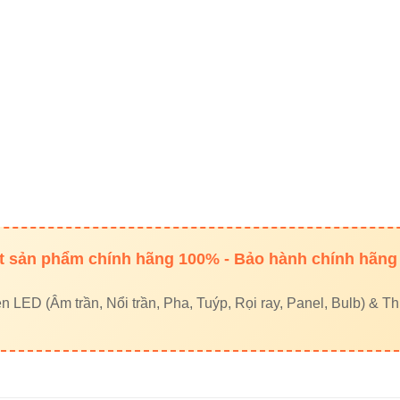
g số kỹ thuật
dạng bảng hoặc bullet – Google ưu tiên dữ liệ
hứa từ khóa
.
inks tự nhiên
– giúp bot Google hiểu chủ đề website.
inks
– tăng độ tin cậy EEAT.
s gợi ý (3–5 link):
t Vinaled
•
Đèn led rọi ray Vinaled
•
Đèn led pha Vinaled
•
Đ
 sản phẩm chính hãng 100% - Bảo hành chính hãng
nks theo chuẩn EEAT:
LED (Âm trần, Nổi trần, Pha, Tuýp, Rọi ray, Panel, Bulb) & Thi
•
Đèn led Skyled
đèn lon âm trần VinaLed V2DLF-6