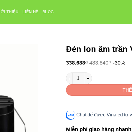
IỚI THIỆU
LIÊN HỆ
BLOG
Đèn lon âm trần
338.688
₫
483.840
₫
-30%
Đèn lon âm trần VinaLed V2DLF-
THÊ
Chat để được Vinaled tư v
Miễn phí giao hàng nhanh