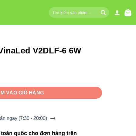
Tìm
kiếm:
 VinaLed V2DLF-6 6W
6 6W số lượng
M VÀO GIỎ HÀNG
ấn ngay (7:30 - 20:00)
 toàn quốc cho đơn hàng trên