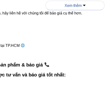
Chiếu điểm
Chiếu sáng chung
Xem thêm
 hãy liên hệ với chúng tôi để báo giá cụ thể hơn.
24°
60–120°
CREE (USA)
LED phổ thông
30.000+ giờ
15.000–20.000 giờ
g tại TP.HCM
dụng thực tế của V2DLF-6 6W
 sản phẩm & báo giá
ợc tư vấn và báo giá tốt nhất:
thời trang – chiếu mẫu, manocanh
h – chiếu tranh, décor
– tạo điểm sáng ấm cúng
 spotlight góc trang trí