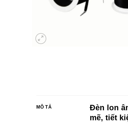
Đèn lon â
MÔ TẢ
mẽ, tiết k