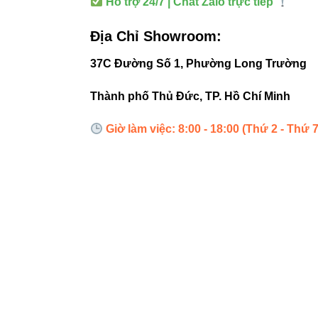
Hỗ trợ 24/7 | Chat Zalo trực tiếp
Shop mỹ ph
Địa Chỉ Showroom:
Cách bố trí 
37C Đường Số 1, Phường Long Trường
Thành phố Thủ Đức, TP. Hồ Chí Minh
Khoảng cá
Chiếu vào 
Giờ làm việc: 8:00 - 18:00 (Thứ 2 - Thứ 7
Kết hợp c
5. SEO 
Dành cho ng
Đặt từ kh