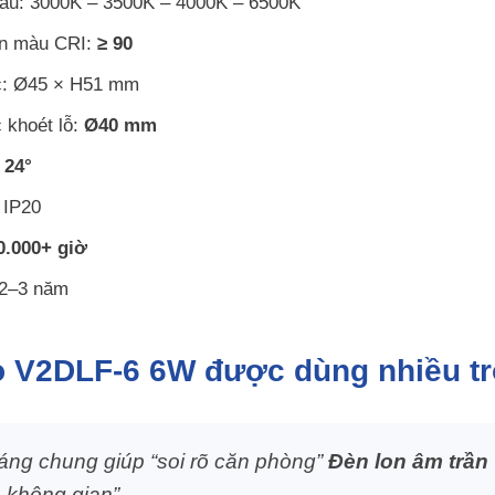
màu: 3000K – 3500K – 4000K – 6500K
àn màu CRI:
≥ 90
c: Ø45 × H51 mm
 khoét lỗ:
Ø40 mm
:
24°
 IP20
0.000+ giờ
 2–3 năm
ao V2DLF-6 6W được dùng nhiều tr
áng chung giúp “soi rõ căn phòng”
Đèn lon âm trầ
 không gian”.