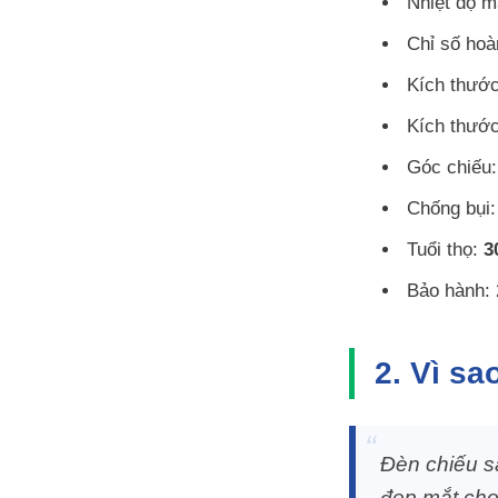
Nhiệt độ 
Chỉ số ho
Kích thướ
Kích thước
Góc chiếu
Chống bụi:
Tuổi thọ:
3
Bảo hành:
2. Vì s
Đèn chiếu s
đẹp mắt cho