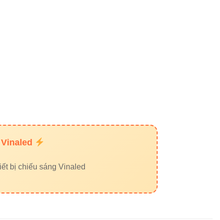
u rõ ràng.
èn ray nam châm Vinaled
 Vinaled
ết bị chiếu sáng Vinaled
 6W chính hãng ở đâu?