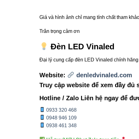
Chức năng
Giá và hình ảnh chỉ mang tính chất tham khảo,
Góc chiếu
Trân trọng cảm ơn
Chip LED
Đèn LED Vinaled
Độ bền
Đại lý cung cấp đèn LED Vinaled chính hãn
Website:
denledvinaled.com
4. Ứng 
Truy cập website để xem đầy đủ
Hotline / Zalo Liên hệ ngay để đư
Showroom 
Phòng khác
0933 320 468
0948 946 109
Nhà hàng 
0938 461 348
Quán café –