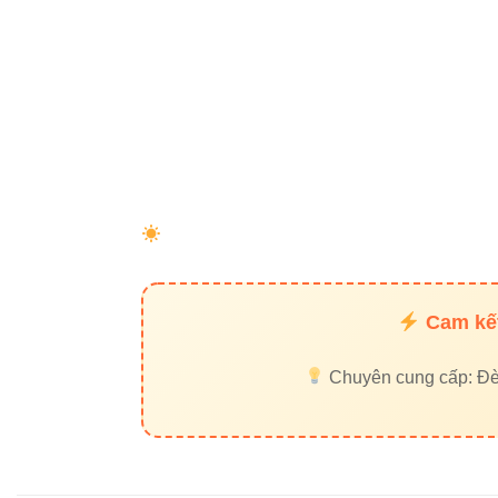
Chèn thôn
Alt ảnh c
Internal l
External l
Internal link
Đèn led bán nguyệ
Cam kết
External li
Chuyên cung cấp: Đèn 
Thiết bị điện VIKI
6. Mua 