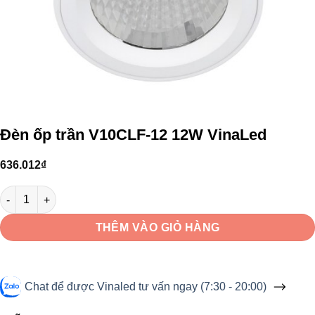
Đèn ốp trần V10CLF-12 12W VinaLed
636.012
₫
Đèn ốp trần V10CLF-12 12W VinaLed số lượng
THÊM VÀO GIỎ HÀNG
Chat để được Vinaled tư vấn ngay (7:30 - 20:00)