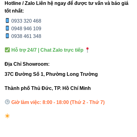
Hotline / Zalo Liên hệ ngay để được tư vấn và báo giá
Ánh sáng chất lượng:
Không nhấp nháy, không
tốt nhất:
gây chói, bảo vệ mắt tối ưu.
0933 320 468
Dễ lắp đặt – bảo dưỡng:
Thiết kế gọn nhẹ, phù
0948 946 109
hợp mọi loại trần nhà.
0938 461 348
Hỗ trợ 24/7 | Chat Zalo trực tiếp
Ứng dụng linh hoạt trong thực
Địa Chỉ Showroom:
tế
37C Đường Số 1, Phường Long Trường
Sản phẩm được sử dụng rộng rãi cho:
Thành phố Thủ Đức, TP. Hồ Chí Minh
Phòng khách
: tạo không gian ấm cúng và sang
Giờ làm việc: 8:00 - 18:00 (Thứ 2 - Thứ 7)
trọng.
Văn phòng làm việc
: ánh sáng trung tính giúp
tăng khả năng tập trung.
Nhà hàng, quán café
: ánh sáng vàng nhẹ mang