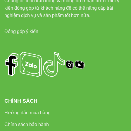
Chúng tôi luôn trân trọng và mong đợi nhận được mọi ý
tầng, tăng chiều sâu cho căn phòng.
kiến đóng góp từ khách hàng để có thể nâng cấp trải
nghiệm dịch vụ và sản phẩm tốt hơn nữa.
Liên kết nội bộ hữu ích
Đóng góp ý kiến
Đèn led Bulb Vinaled
Đèn led panel Vinaled
Đèn led rọi ray Vinaled
Đèn led tuýp Vinaled
Liên kết ngoài tham khảo
CHÍNH SÁCH
Thiết bị điện VIKI
Hướng dẫn mua hàng
Đèn led Skyled
Chính sách bảo hành