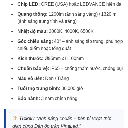
Chip LED:
CREE (USA) hoặc LEDVANCE hiện đại
Quang thông:
1200lm (ánh sáng vàng) / 1320lm
(ánh sáng trung tính và trắng)
Nhiệt độ màu:
3000K, 4000K, 6500K
Góc chiếu sáng:
40° – ánh sáng tập trung, phù hợp
chiếu điểm hoặc tổng quát
Kích thước:
Ø95mm x H100mm
Chuẩn bảo vệ:
IP65 – chống thấm nước, chống bụi
Màu vỏ đèn:
Đen / Trắng
Tuổi thọ trung bình:
30.000 giờ
Bảo hành:
3 năm chính hãng
Ticker:
“Ánh sáng chuẩn – bền bỉ vượt thời
gian cùng
Đèn ốp trần VinaLed
.”