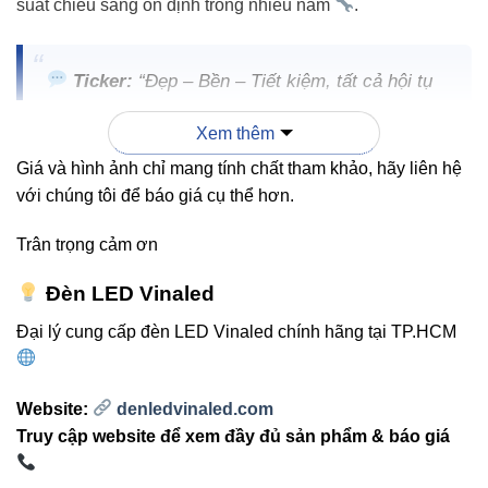
suất chiếu sáng ổn định trong nhiều năm
.
Ticker:
“Đẹp – Bền – Tiết kiệm, tất cả hội tụ
trong một sản phẩm duy nhất: VinaLed.”
Xem thêm
Giá và hình ảnh chỉ mang tính chất tham khảo, hãy liên hệ
với chúng tôi để báo giá cụ thể hơn.
Ưu điểm nổi bật của Đèn ốp
Trân trọng cảm ơn
trần V10CLF-12 12W VinaLed
Đèn LED Vinaled
Tiết kiệm điện năng:
Giảm đến 80% điện năng so
Đại lý cung cấp đèn LED Vinaled chính hãng tại TP.HCM
với đèn huỳnh quang truyền thống.
Tuổi thọ cao:
Hơn 30.000 giờ sử dụng, hạn chế
Website:
denledvinaled.com
thay thế thường xuyên.
Truy cập website để xem đầy đủ sản phẩm & báo giá
Chống nước – chống bụi:
Chuẩn IP65 giúp hoạt
động tốt trong môi trường ẩm thấp.