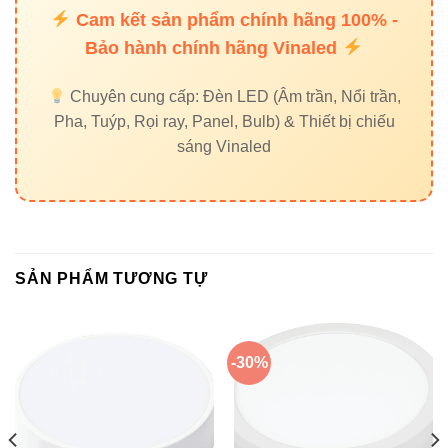
Hiệu suất
Cam kết sản phẩm chính hãng 100% -
1320lm
900lm
sáng
Bảo hành chính hãng Vinaled
10.000
Chuyên cung cấp: Đèn LED (Âm trần, Nổi trần,
Tuổi thọ
30.000 giờ
giờ
Pha, Tuýp, Rọi ray, Panel, Bulb) & Thiết bị chiếu
sáng Vinaled
Khả năng
IP65
Không có
chống nước
Tiết kiệm điện
Rất cao
Thấp
SẢN PHẨM TƯƠNG TỰ
Tự nhiên, không
Gắt, dễ
Ánh sáng
nhấp nháy
mỏi mắt
-30%
Gợi ý:
Nếu bạn cần ánh sáng mạnh hơn cho
khu vực rộng, hãy tham khảo thêm
Đèn led pha