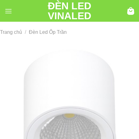
ĐÈN LED
Chuyển
đến
VINALED
nội
dung
Trang chủ
/
Đèn Led Ốp Trần