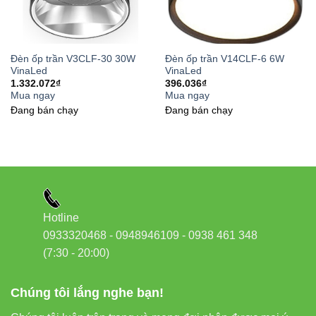
Chọn nhiệt độ màu phù hợp: ánh sáng vàng
(3000K) cho phòng ngủ, ánh sáng trung tính (4000K)
cho văn phòng.
Đèn ốp trần V3CLF-30 30W
Đèn ốp trần V14CLF-6 6W
Lắp đặt ở độ cao 2.5–3m để đạt hiệu quả chiếu
VinaLed
VinaLed
1.332.072
₫
396.036
₫
sáng tối ưu.
Mua ngay
Mua ngay
Đang bán chạy
Đang bán chạy
Kết hợp nhiều đèn nếu không gian rộng hoặc cần
ánh sáng mạnh.
Mẹo nhỏ:
Kết hợp
Đèn led âm trần VinaLed
với
Đèn
ốp trần V10CLF-15
sẽ giúp không gian có chiều sâu và
điểm nhấn ánh sáng nghệ thuật.
Hotline
0933320468 - 0948946109 - 0938 461 348
Liên kết nội bộ hữu ích
(7:30 - 20:00)
Đèn led Bulb Vinaled
Chúng tôi lắng nghe bạn!
Đèn led panel Vinaled