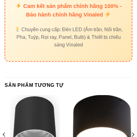
Tuổi thọ
30.000h
10.000h
Cam kết sản phẩm chính hãng 100% -
Bảo hành chính hãng Vinaled
Tiêu hao
Thấp
Cao
điện
Chuyên cung cấp: Đèn LED (Âm trần, Nổi trần,
Pha, Tuýp, Rọi ray, Panel, Bulb) & Thiết bị chiếu
Gắt, mỏi
sáng Vinaled
Ánh sáng
Tự nhiên, dịu mắt
mắt
Gợi ý:
Nếu bạn cần dòng đèn công suất cao
hơn, hãy tham khảo
Đèn led pha VinaLed
hoặc
SẢN PHẨM TƯƠNG TỰ
Đèn nhà xưởng VinaLed
.
Hướng dẫn lựa chọn & lắp đặt