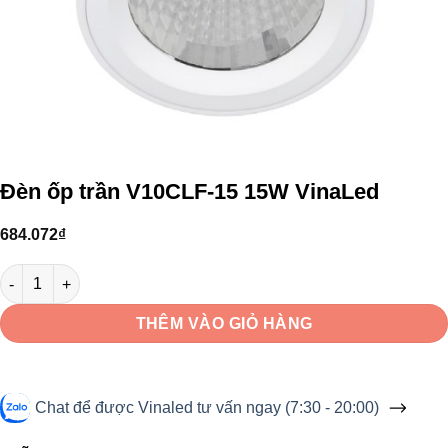
Đèn ốp trần V10CLF-15 15W VinaLed
684.072
₫
Đèn ốp trần V10CLF-15 15W VinaLed số lượng
THÊM VÀO GIỎ HÀNG
Chat để được Vinaled tư vấn ngay (7:30 - 20:00)