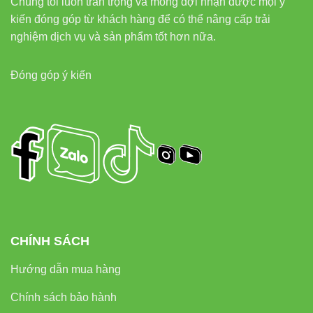
Chúng tôi luôn trân trọng và mong đợi nhận được mọi ý
kiến đóng góp từ khách hàng để có thể nâng cấp trải
Đèn led rọi ray Vinaled
nghiệm dịch vụ và sản phẩm tốt hơn nữa.
Đèn led tuýp Vinaled
Đóng góp ý kiến
Liên kết ngoài (tham khảo
thêm)
Thiết bị điện VIKI
Đèn led Skyled
Thông tin liên hệ
CHÍNH SÁCH
Địa chỉ:
37C, Đường số 1, Phường Long Trường, TP.
Hướng dẫn mua hàng
Thủ Đức, TP. Hồ Chí Minh
Hotline/Zalo:
0933 320 468 – 0948 946 109 – 0938
Chính sách bảo hành
461 348