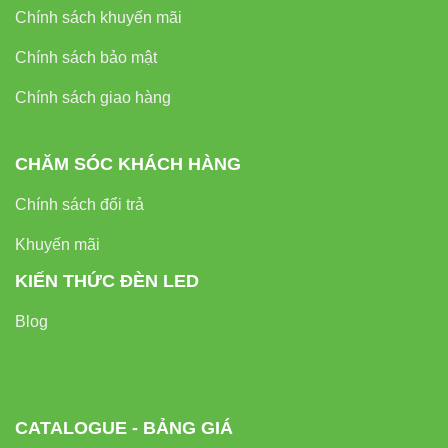
Chính sách khuyến mãi
Đèn led VinaLed
Chính sách bảo mật
Tổng kết:
Đèn ốp trần V10CLF-15 15W
Chính sách giao hàng
VinaLed
là lựa chọn hoàn hảo cho những ai
mong muốn không gian sáng đẹp, tiết kiệm điện
CHĂM SÓC KHÁCH HÀNG
và bền bỉ. Với công nghệ LED tiên tiến, thiết kế
hiện đại và giá trị sử dụng cao, đây chính là giải
Chính sách đổi trả
pháp chiếu sáng xứng đáng đầu tư cho mọi công
Khuyến mãi
trình.
KIẾN THỨC ĐÈN LED
Blog
CATALOGUE - BẢNG GIÁ