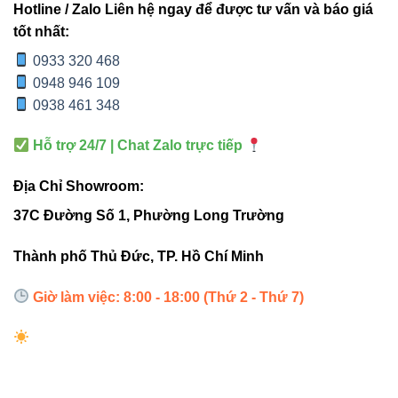
Hotline / Zalo Liên hệ ngay để được tư vấn và báo giá
loại trần nhà.
tốt nhất:
0933 320 468
Ticker:
“Một lựa chọn, nhiều giá trị – VinaLed
0948 946 109
dẫn đầu xu hướng chiếu sáng thông minh.”
0938 461 348
Hỗ trợ 24/7 | Chat Zalo trực tiếp
Địa Chỉ Showroom:
Ứng dụng thực tế
37C Đường Số 1, Phường Long Trường
Sản phẩm phù hợp cho:
Thành phố Thủ Đức, TP. Hồ Chí Minh
Phòng khách và phòng ngủ tại gia đình
Giờ làm việc: 8:00 - 18:00 (Thứ 2 - Thứ 7)
Văn phòng làm việc chuyên nghiệp
Nhà hàng, quán café, showroom sang trọng
Không gian trưng bày, trung tâm thương mại