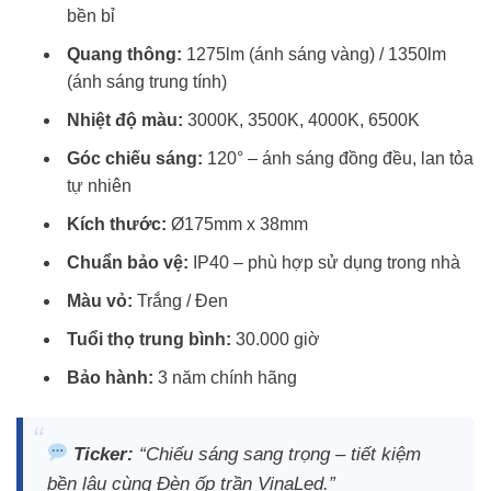
bền bỉ
Quang thông:
1275lm (ánh sáng vàng) / 1350lm
(ánh sáng trung tính)
Nhiệt độ màu:
3000K, 3500K, 4000K, 6500K
Góc chiếu sáng:
120° – ánh sáng đồng đều, lan tỏa
tự nhiên
Kích thước:
Ø175mm x 38mm
Chuẩn bảo vệ:
IP40 – phù hợp sử dụng trong nhà
Màu vỏ:
Trắng / Đen
Tuổi thọ trung bình:
30.000 giờ
Bảo hành:
3 năm chính hãng
Ticker:
“Chiếu sáng sang trọng – tiết kiệm
bền lâu cùng
Đèn ốp trần VinaLed
.”