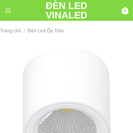
ĐÈN LED
Chuyển
đến
VINALED
nội
dung
Trang chủ
/
Đèn Led Ốp Trần