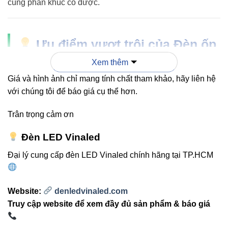
cùng phân khúc có được.
Ưu điểm vượt trội của Đèn ốp
trần V10CLF-15 15W VinaLed
Xem thêm
Giá và hình ảnh chỉ mang tính chất tham khảo, hãy liên hệ
Tiết kiệm điện năng
– Công nghệ LED CREE giúp
với chúng tôi để báo giá cụ thể hơn.
giảm tiêu thụ điện đến 80% so với đèn huỳnh quang
truyền thống.
Trân trọng cảm ơn
Tuổi thọ cao
– Trên 30.000 giờ sử dụng, giảm chi
Đèn LED Vinaled
phí thay thế và bảo dưỡng.
Đại lý cung cấp đèn LED Vinaled chính hãng tại TP.HCM
Ánh sáng trung thực
– Không nhấp nháy, không
gây mỏi mắt.
Thiết kế thẩm mỹ
– Phù hợp mọi không gian nội
Website:
denledvinaled.com
thất hiện đại.
Truy cập website để xem đầy đủ sản phẩm & báo giá
Dễ lắp đặt
– Kích thước nhỏ gọn, thuận tiện cho mọi