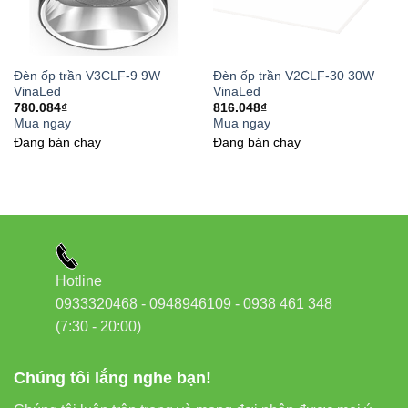
Mẹo nhỏ: Nên vệ sinh định kỳ mỗi 2 tháng để duy trì độ
sáng tối ưu. Tránh dùng hóa chất mạnh khi lau bề mặt đèn.
Đèn ốp trần V3CLF-9 9W
Đèn ốp trần V2CLF-30 30W
VinaLed
VinaLed
780.084
₫
816.048
₫
Liên kết nội bộ hữu ích
Mua ngay
Mua ngay
Đang bán chạy
Đang bán chạy
Đèn led âm trần VinaLed
Đèn nổi trần VinaLed
Đèn led tuýp VinaLed
Đèn led bán nguyệt VinaLed
Hotline
Đèn led pha VinaLed
0933320468 - 0948946109 - 0938 461 348
(7:30 - 20:00)
Liên kết ngoài tham khảo
Chúng tôi lắng nghe bạn!