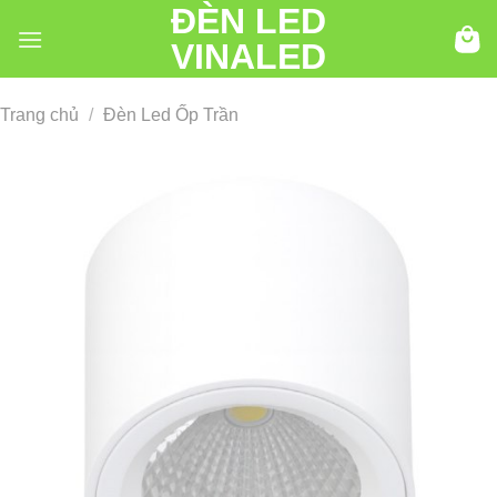
ĐÈN LED
Chuyển
đến
VINALED
nội
dung
Trang chủ
/
Đèn Led Ốp Trần