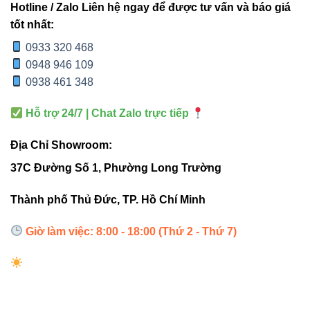
Hotline / Zalo Liên hệ ngay để được tư vấn và báo giá
tăng sự tập trung, giảm mỏi mắt.
tốt nhất:
Phòng khách, showroom
– ánh sáng trắng
0933 320 468
hoặc vàng giúp không gian thêm sang trọng, ấm áp.
0948 946 109
0938 461 348
Cửa hàng, siêu thị
– ánh sáng rõ nét làm nổi bật
sản phẩm trưng bày.
Hỗ trợ 24/7 | Chat Zalo trực tiếp
Ban công, hành lang bán ngoài trời
– vẫn hoạt
động ổn định nhờ chuẩn IP65 chống nước.
Địa Chỉ Showroom:
37C Đường Số 1, Phường Long Trường
Dù là khu vực trong nhà hay bán ngoài trời, ánh sáng
từ
VinaLed V10CLF-20
vẫn mang lại sự hài hòa, dễ chịu
Thành phố Thủ Đức, TP. Hồ Chí Minh
và tính thẩm mỹ cao.
Giờ làm việc: 8:00 - 18:00 (Thứ 2 - Thứ 7)
Bảng so sánh hiệu quả chiếu
sáng