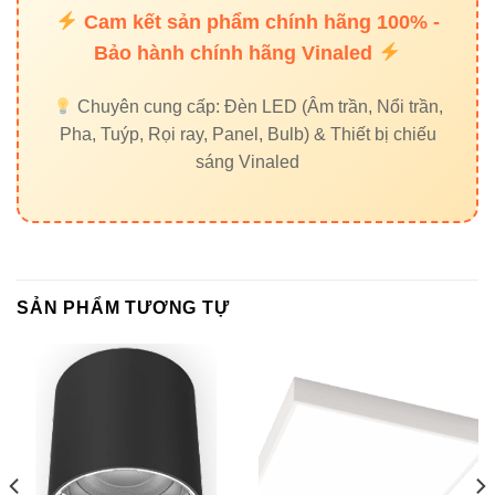
Cam kết sản phẩm chính hãng 100% -
Bảo hành chính hãng Vinaled
Kết luận:
Với hiệu suất vượt trội và tuổi thọ cao,
Đèn
VinaLed V10CLF-20
giúp tối ưu chi phí vận hành dài hạn
cho cả gia đình và doanh nghiệp.
Chuyên cung cấp: Đèn LED (Âm trần, Nổi trần,
Pha, Tuýp, Rọi ray, Panel, Bulb) & Thiết bị chiếu
sáng Vinaled
Hướng dẫn lắp đặt & bảo
dưỡng
Bước 1:
Ngắt nguồn điện trước khi lắp đặt.
SẢN PHẨM TƯƠNG TỰ
Bước 2:
Cố định đế đèn chắc chắn lên trần bằng
vít chuyên dụng.
Bước 3:
Kết nối dây nguồn theo hướng dẫn
(L/N).
Bước 4:
Lắp thân đèn vào đế và kiểm tra ánh
sáng.