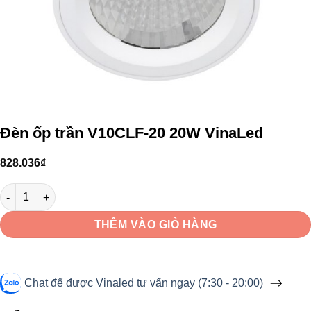
Đèn ốp trần V10CLF-20 20W VinaLed
828.036
₫
Đèn ốp trần V10CLF-20 20W VinaLed số lượng
THÊM VÀO GIỎ HÀNG
Chat để được Vinaled tư vấn ngay (7:30 - 20:00)