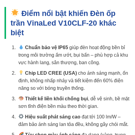
Điểm nổi bật khiến Đèn ốp
trần VinaLed V10CLF-20 khác
biệt
Chuẩn bảo vệ IP65
giúp đèn hoạt động bền bỉ
trong môi trường ẩm ướt, bụi bẩn – phù hợp cả khu
vực hành lang, sân thượng, ban công.
Chip LED CREE (USA)
cho ánh sáng mạnh, ổn
định, không nhấp nháy và tiết kiệm đến 60% điện
năng so với bóng truyền thống.
Thiết kế liền khối chống bụi
, dễ vệ sinh, bề mặt
sơn tĩnh điện bền màu theo thời gian.
Hiệu suất phát sáng cao
đạt tới 100 lm/W –
đảm bảo ánh sáng lan tỏa đều, không gây chói mắt.
Tùy chọn màu ánh sáng
đa dạng (vàng, trung