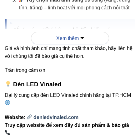
tính, trắng) – linh hoạt với mọi phong cách nội thất.
“Ánh sáng tốt không chỉ để chiếu sáng –
Xem thêm
mà còn để tôn vinh không gian sống của
bạn.”
VinaLed
luôn đặt yếu tố thẩm mỹ
Giá và hình ảnh chỉ mang tính chất tham khảo, hãy liên hệ
với chúng tôi để báo giá cụ thể hơn.
và hiệu quả lên hàng đầu.
Trân trọng cảm ơn
Đèn LED Vinaled
Ứng dụng linh hoạt trong
Đại lý cung cấp đèn LED Vinaled chính hãng tại TP.HCM
không gian thực tế
Website:
denledvinaled.com
Đèn ốp trần
V10CLF-20 20W
phù hợp cho nhiều khu vực
Truy cập website để xem đầy đủ sản phẩm & báo giá
khác nhau nhờ thiết kế chắc chắn và ánh sáng dễ chịu:
Phòng họp, văn phòng
– ánh sáng trung tính