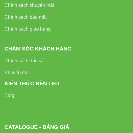
Chính sách khuyến mãi
Đặt mua ngay hôm nay để tận hưởng ánh sáng chất
lượng từ
VinaLed
– thương hiệu chiếu sáng Việt Nam uy
Chính sách bảo mật
tín hàng đầu!
Chính sách giao hàng
CHĂM SÓC KHÁCH HÀNG
Chính sách đổi trả
Khuyến mãi
KIẾN THỨC ĐÈN LED
Blog
CATALOGUE - BẢNG GIÁ