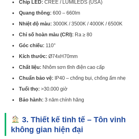
Chip LED:
CREE / LUMILEDS (USA)
Quang thông:
600 – 660lm
Nhiệt độ màu:
3000K / 3500K / 4000K / 6500K
Chỉ số hoàn màu (CRI):
Ra ≥ 80
Góc chiếu:
110°
Kích thước:
Ø74xH70mm
Chất liệu:
Nhôm sơn tĩnh điện cao cấp
Chuẩn bảo vệ:
IP40 – chống bụi, chống ẩm nhẹ
Tuổi thọ:
>30.000 giờ
Bảo hành:
3 năm chính hãng
3. Thiết kế tinh tế – Tôn vinh
không gian hiện đại