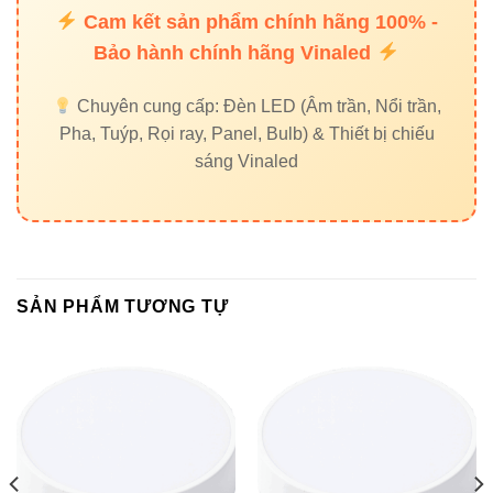
Cam kết sản phẩm chính hãng 100% -
Đèn được dùng rộng rãi trong:
Bảo hành chính hãng Vinaled
Nhà ở, căn hộ, phòng khách, phòng ngủ
Chuyên cung cấp: Đèn LED (Âm trần, Nổi trần,
Nhà hàng, quán cà phê, khách sạn
Pha, Tuýp, Rọi ray, Panel, Bulb) & Thiết bị chiếu
Showroom, cửa hàng, trung tâm thương mại
sáng Vinaled
Hành lang, sảnh chờ, nhà tắm
7. Hướng dẫn lắp đặt và sử
dụng an toàn
SẢN PHẨM TƯƠNG TỰ
Ngắt nguồn điện trước khi thi công.
Dùng nở hoặc vít cố định đế đèn lên trần.
Đấu nối dây nguồn đúng cực tính (+/-).
Lắp chụp đèn, kiểm tra ánh sáng sau khi bật điện.