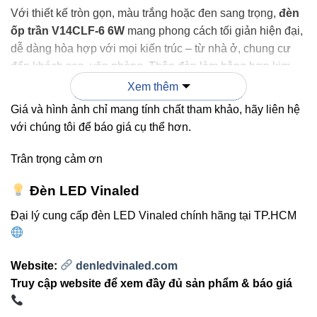
Với thiết kế tròn gọn, màu trắng hoặc đen sang trọng,
đèn
ốp trần V14CLF-6 6W
mang phong cách tối giản hiện đại,
dễ dàng hòa hợp với mọi kiến trúc – từ nhà ở, chung cư
đến khách sạn, văn phòng. Thân đèn làm bằng hợp kim
nhôm cao cấp giúp tản nhiệt nhanh, tăng độ bền và duy trì
Xem thêm
ánh sáng ổn định lâu dài.
Giá và hình ảnh chỉ mang tính chất tham khảo, hãy liên hệ
với chúng tôi để báo giá cụ thể hơn.
Mỗi chi tiết được gia công tỉ mỉ, tạo nên
Trân trọng cảm ơn
tổng thể vừa tinh tế vừa chắc chắn – xứng
Đèn LED Vinaled
đáng là lựa chọn của những không gian
đẳng cấp.
Đại lý cung cấp đèn LED Vinaled chính hãng tại TP.HCM
Website:
denledvinaled.com
4. Ưu điểm nổi bật so với đèn
Truy cập website để xem đầy đủ sản phẩm & báo giá
truyền thống