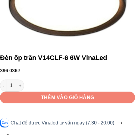
Đèn ốp trần V14CLF-6 6W VinaLed
396.036
₫
Đèn ốp trần V14CLF-6 6W VinaLed số lượng
THÊM VÀO GIỎ HÀNG
Chat để được Vinaled tư vấn ngay (7:30 - 20:00)