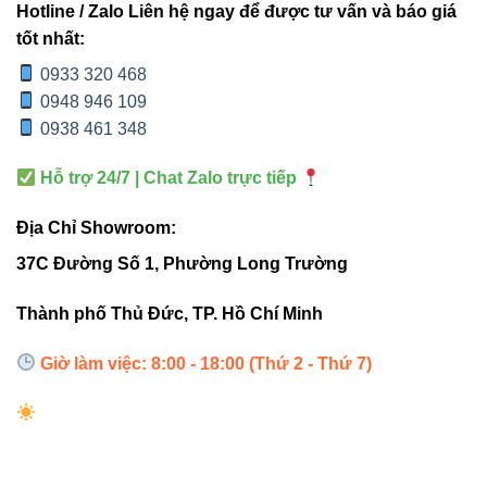
Hotline / Zalo Liên hệ ngay để được tư vấn và báo giá
Tiết kiệm điện đến 70% so với bóng compact hoặc
tốt nhất:
halogen.
0933 320 468
Ánh sáng ổn định, không nhấp nháy, bảo vệ thị giác.
0948 946 109
0938 461 348
Khởi động tức thì, không tỏa nhiệt nóng.
Thiết kế thẩm mỹ, dễ vệ sinh, dễ lắp đặt.
Hỗ trợ 24/7 | Chat Zalo trực tiếp
Tuổi thọ cao, giảm chi phí thay thế.
Địa Chỉ Showroom:
37C Đường Số 1, Phường Long Trường
5. Bảng so sánh V14CLF-6 –
V14CLF-9 – V14CLF-12
Thành phố Thủ Đức, TP. Hồ Chí Minh
Giờ làm việc: 8:00 - 18:00 (Thứ 2 - Thứ 7)
THÔNG
V14CLF-6
V14CLF-9
V14CLF
SỐ
Công
6W
9W
12W
suất