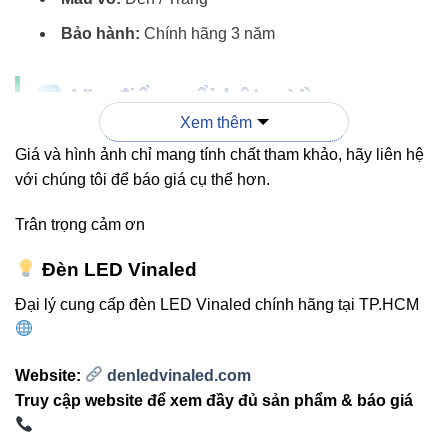
Bảo hành:
Chính hãng 3 năm
Ưu điểm nổi bật – Vì sao
Xem thêm
khách hàng tin chọn VinaLed?
Giá và hình ảnh chỉ mang tính chất tham khảo, hãy liên hệ
Không chỉ là một thiết bị chiếu sáng thông thường,
Đèn ốp
với chúng tôi để báo giá cụ thể hơn.
trần VinaLed V13CLF-30 30W
là sự kết hợp giữa
công
Trân trọng cảm ơn
nghệ, thẩm mỹ và độ bền
. Dưới đây là những ưu điểm
khiến sản phẩm này luôn nằm trong top lựa chọn của
Đèn LED Vinaled
người tiêu dùng:
Đại lý cung cấp đèn LED Vinaled chính hãng tại TP.HCM
Ánh sáng chuẩn, dịu mắt:
Công nghệ LED CREE
đảm bảo ánh sáng trung thực, không gây mỏi mắt,
phù hợp làm việc, đọc sách hay thư giãn.
Website:
denledvinaled.com
Truy cập website để xem đầy đủ sản phẩm & báo giá
Tiết kiệm điện năng tới 60%:
So với bóng huỳnh
quang hoặc halogen, VinaLed giúp giảm chi phí