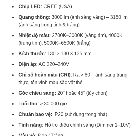
Chip LED:
CREE (USA)
Quang thông:
3000 lm (ánh sáng vàng) – 3150 lm
(ánh sáng trung tính & trắng)
Nhiệt độ màu:
2700K–3000K (vàng ấm), 4000K
(trung tính), 5000K–6500K (trắng)
Kích thước:
130 × 130 × 135 mm
Điện áp:
AC 220–240V
Chỉ số hoàn màu (CRI):
Ra > 80 – ánh sáng trung
thực, tôn vinh màu sắc vật thể
Góc chiếu sáng:
20° hoặc 45° (tùy chọn)
Tuổi thọ:
> 30.000 giờ
Chuẩn bảo vệ:
IP20 (sử dụng trong nhà)
Tính năng:
Hỗ trợ điều chỉnh sáng (Dimmer 1–10V)
Màu vỏ:
Đen / Trắng