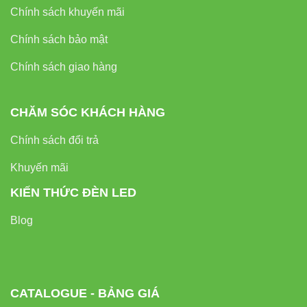
Phone/Zalo: 0933 320 468 – 0948 946 109 – 0938 461
Chính sách khuyến mãi
348
Chính sách bảo mật
Email: info@denledvinaled.com
Chính sách giao hàng
“VinaLed – chiếu sáng tương lai, bền vững
cùng thời gian.”
CHĂM SÓC KHÁCH HÀNG
Chính sách đổi trả
Khuyến mãi
KIẾN THỨC ĐÈN LED
Blog
CATALOGUE - BẢNG GIÁ