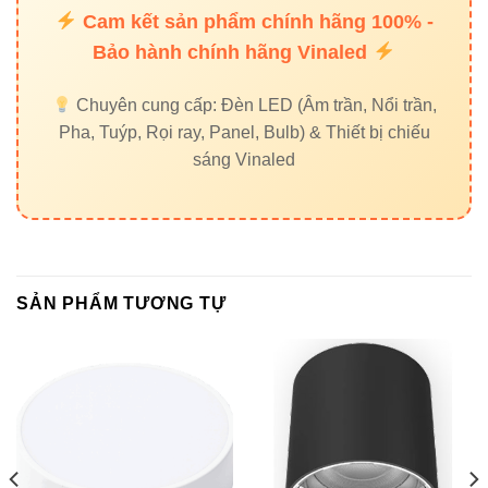
Cam kết sản phẩm chính hãng 100% -
Nhờ thiết kế nhỏ gọn, ánh sáng dịu và góc chiếu linh hoạt,
Bảo hành chính hãng Vinaled
đèn phù hợp cho nhiều không gian khác nhau:
Chuyên cung cấp: Đèn LED (Âm trần, Nổi trần,
Văn phòng – Phòng họp:
ánh sáng trắng trung
Pha, Tuýp, Rọi ray, Panel, Bulb) & Thiết bị chiếu
tính giúp tăng tập trung, giảm mỏi mắt.
sáng Vinaled
Phòng khách – Nhà riêng:
ánh sáng vàng ấm
tạo cảm giác ấm cúng, thư giãn.
Showroom – Cửa hàng:
ánh sáng trung thực,
tôn lên màu sắc sản phẩm trưng bày.
SẢN PHẨM TƯƠNG TỰ
Nhà hàng – Khách sạn:
ánh sáng dịu nhẹ, tôn
không gian sang trọng.
Cách chọn đèn ốp trần phù
hợp