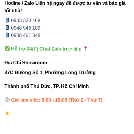
điện năng đáng kể
.
Hotline / Zalo Liên hệ ngay để được tư vấn và báo giá
tốt nhất:
Tuổi thọ vượt trội:
Hơn 30.000 giờ sử dụng tương
0933 320 468
đương hơn 10 năm hoạt động ổn định.
0948 946 109
Thiết kế sang trọng:
Dạng vuông hiện đại, dễ phối
0938 461 348
với mọi phong cách nội thất.
An toàn & thân thiện môi trường:
Không chứa
Hỗ trợ 24/7 | Chat Zalo trực tiếp
thủy ngân, không phát tia UV, thân thiện với sức
Địa Chỉ Showroom:
khỏe
.
37C Đường Số 1, Phường Long Trường
Bảng so sánh với các mẫu
Thành phố Thủ Đức, TP. Hồ Chí Minh
đèn cùng phân khúc
Giờ làm việc: 8:00 - 18:00 (Thứ 2 - Thứ 7)
VINALED
MẪU THÔNG
TIÊU CHÍ
V13CLF-30 30W
THƯỜNG
Hiệu