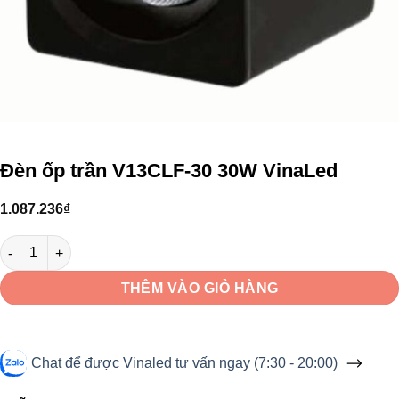
Đèn ốp trần V13CLF-30 30W VinaLed
1.087.236
₫
Đèn ốp trần V13CLF-30 30W VinaLed số lượng
THÊM VÀO GIỎ HÀNG
Chat để được Vinaled tư vấn ngay (7:30 - 20:00)