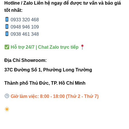
Hotline / Zalo Liên hệ ngay để được tư vấn và báo giá
công trình dân dụng và thương mại:
tốt nhất:
Phòng khách, phòng ngủ, bếp ăn:
Ánh sáng
0933 320 468
vàng hoặc trung tính tạo cảm giác ấm cúng, thân
0948 946 109
thiện.
0938 461 348
Văn phòng, hành lang, phòng họp:
Ánh sáng
Hỗ trợ 24/7 | Chat Zalo trực tiếp
trắng giúp tập trung, tăng hiệu quả làm việc.
Địa Chỉ Showroom:
Khách sạn, nhà hàng, showroom:
Mang lại vẻ
sang trọng, hiện đại và thu hút ánh nhìn.
37C Đường Số 1, Phường Long Trường
Thành phố Thủ Đức, TP. Hồ Chí Minh
4. So sánh V1CLF-15 với các
dòng đèn khác cùng phân khúc
Giờ làm việc: 8:00 - 18:00 (Thứ 2 - Thứ 7)
V1CLF-15
ĐÈN ỐP TRẦN
TIÊU CHÍ
VINALED
THƯỜNG