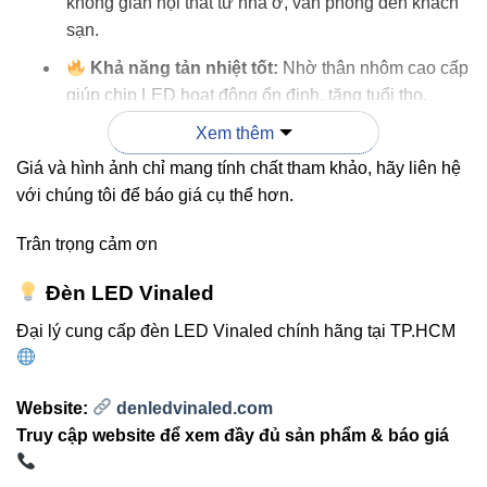
không gian nội thất từ nhà ở, văn phòng đến khách
sạn.
Khả năng tản nhiệt tốt:
Nhờ thân nhôm cao cấp
giúp chip LED hoạt động ổn định, tăng tuổi thọ.
Xem thêm
Dễ lắp đặt và bảo trì:
Cấu trúc gọn nhẹ, phù hợp
với trần bê tông, thạch cao hoặc gỗ.
Giá và hình ảnh chỉ mang tính chất tham khảo, hãy liên hệ
với chúng tôi để báo giá cụ thể hơn.
“Ánh sáng tốt không chỉ để nhìn rõ hơn,
Trân trọng cảm ơn
mà còn giúp không gian sống trở nên ấm
Đèn LED Vinaled
áp và tinh tế hơn.”
Đại lý cung cấp đèn LED Vinaled chính hãng tại TP.HCM
3. Ứng dụng thực tế của đèn
Website:
denledvinaled.com
ốp trần VinaLed
Truy cập website để xem đầy đủ sản phẩm & báo giá
Đèn ốp trần VinaLed được ứng dụng rộng rãi trong các