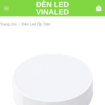
ĐÈN LED
Chuyển
đến
VINALED
nội
dung
Trang chủ
/
Đèn Led Ốp Trần