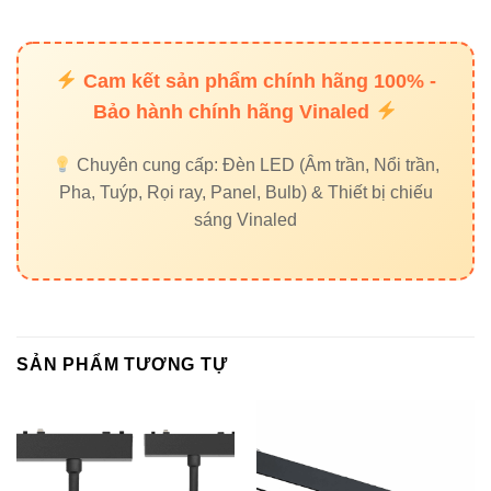
Linh hoạt
Hạn chế
góc
hoạt
chiếu
Cam kết sản phẩm chính hãng 100% -
Tháo
Bảo hành chính hãng Vinaled
Phức tạp
Bảo trì
lắp cực
Khó
hơn
nhanh
Chuyên cung cấp: Đèn LED (Âm trần, Nổi trần,
Pha, Tuýp, Rọi ray, Panel, Bulb) & Thiết bị chiếu
sáng Vinaled
Độ tập
Trung
trung
Cao
bình –
Trung bình
ánh
cao
sáng
SẢN PHẨM TƯƠNG TỰ
4. Ứng dụng thực tế của Đèn rọi
ray nam châm V2MSA-18 18W