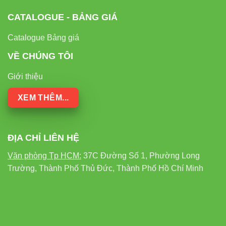
6.1. Sai điện áp
CATALOGUE - BẢNG GIÁ
Catalogue Bảng giá
V2MSA-18 chỉ hoạt động với
48VDC
. Tuyệt đối không đấu
220V trực tiếp.
VỀ CHÚNG TÔI
Giới thiệu
6.2. Khoảng cách đèn quá thưa
XEM THÊM...
Dẫn đến ánh sáng không đều. Nên bố trí cách nhau 60–80
cm tuỳ trần.
ĐỊA CHỈ LIÊN HỆ
6.3. Chiếu sai góc
Văn phòng Tp HCM:
37C Đường Số 1, Phường Long
Trường, Thành Phố Thủ Đức, Thành Phố Hồ Chí Minh
Góc 24° cần hướng đúng điểm nhấn. Nếu chiếu sai, sản
phẩm sẽ tối hoặc bị bóng gắt.
7. Internal links – Tham khảo