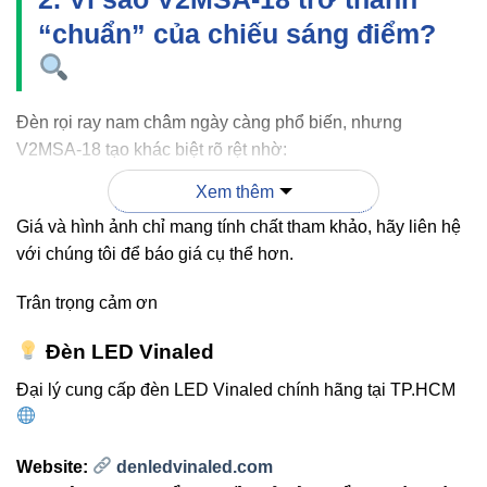
“chuẩn” của chiếu sáng điểm?
Đèn rọi ray nam châm ngày càng phổ biến, nhưng
V2MSA-18 tạo khác biệt rõ rệt nhờ:
Xem thêm
2.1. Ánh sáng tập trung – Hiển thị sản
Giá và hình ảnh chỉ mang tính chất tham khảo, hãy liên hệ
phẩm nổi bật hơn
với chúng tôi để báo giá cụ thể hơn.
Góc chiếu 24° giúp tạo hiệu ứng ánh sáng spotlight rõ rệt,
Trân trọng cảm ơn
điều mà đèn panel hoặc bóng trần khó đáp ứng. Điều này
Đèn LED Vinaled
mang lại:
Đại lý cung cấp đèn LED Vinaled chính hãng tại TP.HCM
Sản phẩm nổi bật, thu hút tầm nhìn.
Tạo cảm giác chuyên nghiệp – cao cấp.
Website:
denledvinaled.com
Tối ưu ánh sáng cho không gian trưng bày nhỏ.