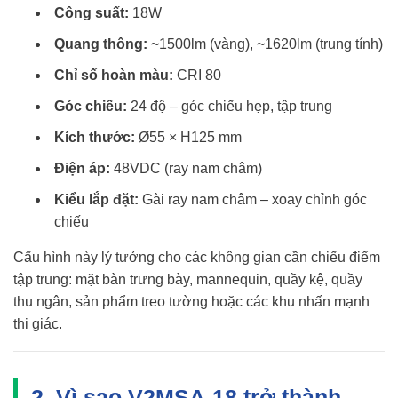
Công suất:
18W
Quang thông:
~1500lm (vàng), ~1620lm (trung tính)
Chỉ số hoàn màu:
CRI 80
Góc chiếu:
24 độ – góc chiếu hẹp, tập trung
Kích thước:
Ø55 × H125 mm
Điện áp:
48VDC (ray nam châm)
Kiểu lắp đặt:
Gài ray nam châm – xoay chỉnh góc
chiếu
Cấu hình này lý tưởng cho các không gian cần chiếu điểm
tập trung: mặt bàn trưng bày, mannequin, quầy kệ, quầy
thu ngân, sản phẩm treo tường hoặc các khu nhấn mạnh
thị giác.
2. Vì sao V2MSA-18 trở thành