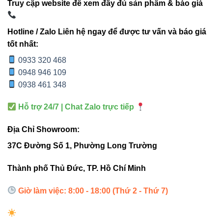
Truy cập website để xem đầy đủ sản phẩm & báo giá
2.2. Lắp đặt cực nhanh với ray nam châm
Hotline / Zalo Liên hệ ngay để được tư vấn và báo giá
tốt nhất:
0933 320 468
Chỉ cần đưa đèn sát vào ray, nam châm sẽ tự hút và cố
0948 946 109
định chắc chắn. Không cần ốc vít, không cần khẩu trang
0938 461 348
khoan đục, không ảnh hưởng trần.
Hỗ trợ 24/7 | Chat Zalo trực tiếp
2.3. Điều chỉnh mọi hướng chiếu
Địa Chỉ Showroom:
Đèn xoay đa hướng, bạn có thể thay đổi góc chiếu theo
37C Đường Số 1, Phường Long Trường
từng bộ sưu tập, mùa hoặc chiến dịch mới mà không phải
thay đèn.
Thành phố Thủ Đức, TP. Hồ Chí Minh
2.4. Tiết kiệm điện – tuổi thọ cao
Giờ làm việc: 8:00 - 18:00 (Thứ 2 - Thứ 7)
Công nghệ LED Cree (USA) luôn nằm trong top LED bền