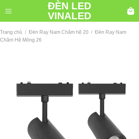
ĐÈN LED
Chuyển
đến
VINALED
nội
dung
Trang chủ
/
Đèn Ray Nam Châm hệ 20
/
Đèn Ray Nam
Châm Hệ Mỏng 26