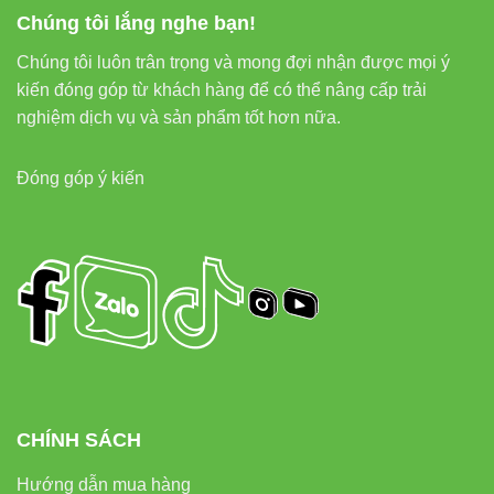
5. Cách chọn đúng hệ đèn rọi ray
Chúng tôi lắng nghe bạn!
nam châm cho không gian của
Chúng tôi luôn trân trọng và mong đợi nhận được mọi ý
bạn
kiến đóng góp từ khách hàng để có thể nâng cấp trải
nghiệm dịch vụ và sản phẩm tốt hơn nữa.
5.1. Xác định mục đích chiếu sáng
Đóng góp ý kiến
Chiếu điểm sản phẩm → chọn 18W – 24° như
V2MSA-18.
Chiếu trang trí → có thể chọn công suất thấp hơn.
Chiếu nhóm sản phẩm → cần bố trí theo cụm.
5.2. Chọn màu ánh sáng theo không gian
3000K:
không gian sang trọng, thời trang.
CHÍNH SÁCH
4000K:
trung tính, trung thực màu sắc.
Hướng dẫn mua hàng