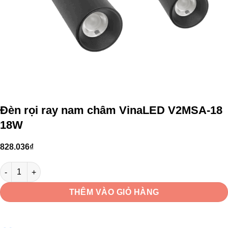
Đèn rọi ray nam châm VinaLED V2MSA-18
18W
828.036
₫
Đèn rọi ray nam châm VinaLED V2MSA-18 18W số lượng
THÊM VÀO GIỎ HÀNG