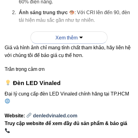
60% điện năng.
Ánh sáng trung thực
: Với CRI lên đến 90, đèn
tái hiện màu sắc gần như tự nhiên.
Tuổi thọ cao
: Hơn 30.000 giờ chiếu sáng, tương
Xem thêm
đương 8–10 năm sử dụng liên tục.
Giá và hình ảnh chỉ mang tính chất tham khảo, hãy liên hệ
Thiết kế sang trọng
: Kiểu dáng tinh tế, dễ dàng
với chúng tôi để báo giá cụ thể hơn.
lắp đặt trên thanh ray, phù hợp mọi không gian.
An toàn & thân thiện môi trường
: Không chứa
Trân trọng cảm ơn
thủy ngân, không phát tia UV/IR gây hại.
Đèn LED Vinaled
Đại lý cung cấp đèn LED Vinaled chính hãng tại TP.HCM
So sánh đèn rọi ray Vinaled
Website:
denledvinaled.com
V6TR2-20 20W với các mẫu phổ
Truy cập website để xem đầy đủ sản phẩm & báo giá
biến khác