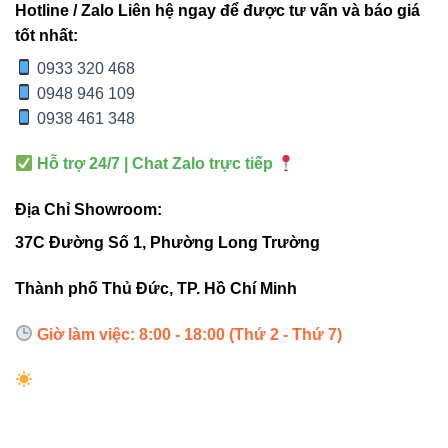
Hotline / Zalo Liên hệ ngay để được tư vấn và báo giá
ĐẶC
V6TR2-20
V6TR2-
V1TRM-9
tốt nhất:
ĐIỂM
20W
30 30W
9W
0933 320 468
0948 946 109
Công
20W
30W
9W
0938 461 348
suất
Hỗ trợ 24/7 | Chat Zalo trực tiếp
Chip
CREE
CITIZEN
CREE
LED
(USA)
(Japan)
(USA)
Địa Chỉ Showroom:
37C Đường Số 1, Phường Long Trường
CRI
Ra>90
Ra>90
Ra>80
Thành phố Thủ Đức, TP. Hồ Chí Minh
Showroom,
Không
Chiếu điểm
Ứng
shop,
gian lớn,
nhỏ, tủ
Giờ làm việc: 8:00 - 18:00 (Thứ 2 - Thứ 7)
dụng
gallery
cao cấp
trưng bày
Qua bảng so sánh trên, dễ thấy
V6TR2-20 20W
là lựa
chọn cân bằng giữa hiệu suất, chi phí và tính thẩm mỹ – rất