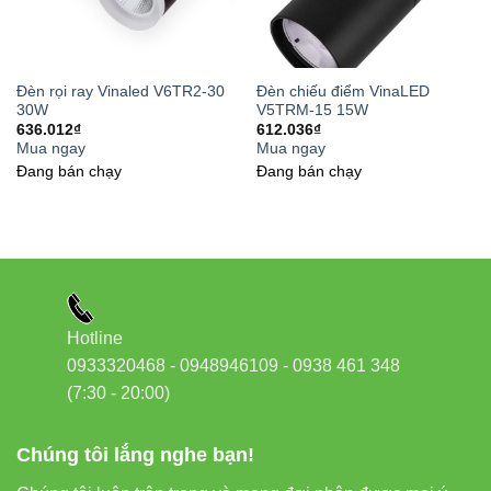
chiều sâu ánh sáng và tiết kiệm năng
lượng hiệu quả!
Đèn rọi ray Vinaled V6TR2-30
Đèn chiếu điểm VinaLED
30W
V5TRM-15 15W
636.012
₫
612.036
₫
Mua đèn rọi ray Vinaled chính
Mua ngay
Mua ngay
Đang bán chạy
Đang bán chạy
hãng ở đâu?
Để đảm bảo chất lượng và chính sách bảo hành, quý
khách nên mua trực tiếp tại đại lý phân phối chính thức:
Đèn led Vinaled
Địa chỉ: 37C, Đường số 1, P. Long Trường, TP. Thủ Đức,
Hotline
TP. Hồ Chí Minh
0933320468 - 0948946109 - 0938 461 348
Phone/Zalo:
0933 320 468 – 0948 946 109 – 0938 461
(7:30 - 20:00)
348
Website:
https://denledvinaled.com/
Chúng tôi lắng nghe bạn!