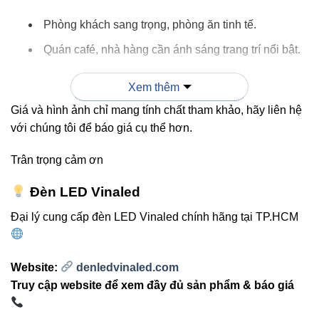
Phòng khách sang trọng, phòng ăn tinh tế.
Quán café, nhà hàng cần ánh sáng trang trí nổi bật.
Không gian nghệ thuật, triển lãm cần tạo điểm nhấn.
Xem thêm
Kết hợp với
Đèn led âm trần Vinaled
để tạo ánh
Giá và hình ảnh chỉ mang tính chất tham khảo, hãy liên hệ
sáng nền hoàn hảo.
với chúng tôi để báo giá cụ thể hơn.
Dùng cùng
Đèn led Bulb Vinaled
để chiếu sáng khu
vực riêng lẻ.
Trân trọng cảm ơn
Đèn LED Vinaled
So sánh với các đèn treo trần
Đại lý cung cấp đèn LED Vinaled chính hãng tại TP.HCM
khác
Website:
denledvinaled.com
SẢN
CÔNG
QUANG
PHONG
CRI
Truy cập website để xem đầy đủ sản phẩm & báo giá
PHẨM
SUẤT
THÔNG
CÁCH