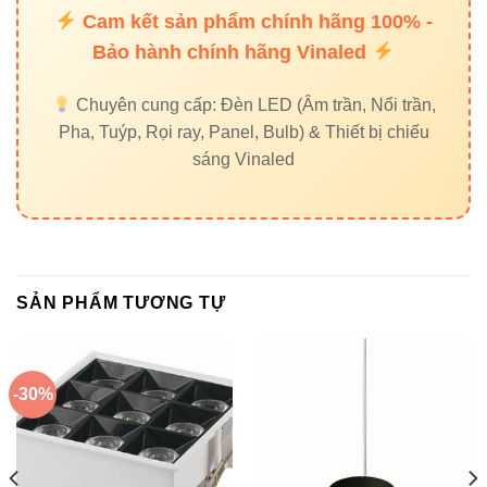
Cam kết sản phẩm chính hãng 100% -
Đèn led panel Vinaled
Bảo hành chính hãng Vinaled
Đèn nhà xưởng Vinaled
Chuyên cung cấp: Đèn LED (Âm trần, Nổi trần,
Đèn led pha Vinaled
Pha, Tuýp, Rọi ray, Panel, Bulb) & Thiết bị chiếu
sáng Vinaled
Liên kết ngoài
Thiết bị điện VIKI
Đèn led Skyled
SẢN PHẨM TƯƠNG TỰ
Liên hệ đặt hàng
-30%
Địa chỉ: 37C, Street No. 1, Long Truong Ward, Thu Duc
City, Ho Chi Minh City
Hotline/Zalo: 0933320468 – 0948946109 – 0938 461 348