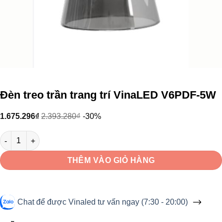
Đèn treo trần trang trí VinaLED V6PDF-5W
1.675.296
₫
2.393.280
₫
-30%
Đèn treo trần trang trí VinaLED V6PDF-5W số lượng
THÊM VÀO GIỎ HÀNG
Chat để được Vinaled tư vấn ngay (7:30 - 20:00)