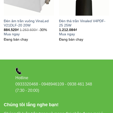
Website:
Đèn led Vinaled
Với
Đèn treo trần trang trí VinaLED V6PDF-5W
, bạn
Đèn âm trần vuông VinaLed
Đèn thả trần Vinaled V4PDF-
không chỉ chiếu sáng mà còn
tạo điểm nhấn nghệ thuật
,
V21DLF-20 20W
25 25W
nâng tầm thẩm mỹ cho mọi không gian sống và làm việc.
884.520
₫
1.263.600
₫
-30%
1.212.084
₫
Mua ngay
Mua ngay
Đang bán chạy
Đang bán chạy
Hotline
0933320468 - 0948946109 - 0938 461 348
(7:30 - 20:00)
Chúng tôi lắng nghe bạn!