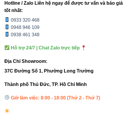
Mini
Hotline / Zalo Liên hệ ngay để được tư vấn và báo giá
V6PDF-
200-
chóp,
tốt nhất:
3W
85
3W
300lm
hiện
0933 320 468
đại
0948 946 109
0938 461 348
Chóp
cân
Hỗ trợ 24/7 | Chat Zalo trực tiếp
V6PDF-
300-
5W
đối,
90
5W
500lm
sang
Địa Chỉ Showroom:
trọng
37C Đường Số 1, Phường Long Trường
Chóp
Thành phố Thủ Đức, TP. Hồ Chí Minh
lớn,
Giờ làm việc: 8:00 - 18:00 (Thứ 2 - Thứ 7)
V6PDF-
500-
phong
7W
90
7W
700lm
cách
hiện
đại