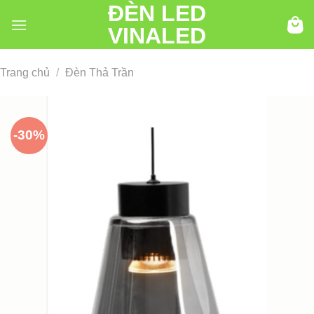
ĐÈN LED
Chuyển
đến
VINALED
nội
dung
Trang chủ
/
Đèn Thả Trần
-30%