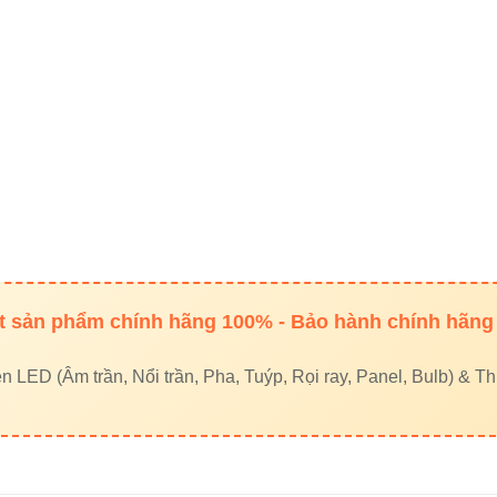
 lựa chọn Đèn thả trần Vinaled 
eo không gian
ch:
Nên chọn màu 3000K để tạo không gian ấm cúng.
:
Chọn 4000K tạo sự dễ chịu, tránh buồn ngủ.
 bày:
Nên dùng 6500K cho độ nổi bật cao.
 sản phẩm chính hãng 100% - Bảo hành chính hãng
eo màu thân đèn
LED (Âm trần, Nổi trần, Pha, Tuýp, Rọi ray, Panel, Bulb) & Thi
hong cách hiện đại, luxury.
hợp không gian tinh giản, thanh lịch.