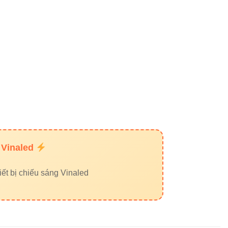
V10PDF-15 15W đúng nhu
 Vinaled
ết bị chiếu sáng Vinaled