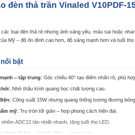
sao đèn thả trần Vinaled V10PDF
các loại đèn thả rẻ nhưng ánh sáng yếu, màu sai hoặc nhanh
a Mỹ – độ ổn định cao hơn, độ sáng mạnh hơn và tuổi thọ 
nổi bật
mạnh – tập trung:
Góc chiếu 40° tạo điểm nhấn rõ, phù hợp
chói:
Nhờ thấu kính quang học chất lượng cao.
điện:
Công suất 15W nhưng quang thông tương đương bóng
thẩm mỹ:
Trụ tròn tối giản – hợp phong cách hiện đại.
nhôm ADC12 tản nhiệt nhanh, tăng tuổi thọ LED.
a dạng:
Trắng – tinh tế, Đen – sang trọng.