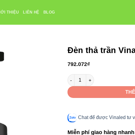
IỚI THIỆU
LIÊN HỆ
BLOG
Đèn thả trần Vi
792.072
₫
Đèn thả trần Vinaled V10PDF-15
THÊ
Chat để được Vinaled tư v
Miễn phí giao hàng nhanh