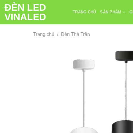
Chuyển
ĐÈN LED
đến
TRANG CHỦ
SẢN PHẨM
G
VINALED
nội
dung
Trang chủ
/
Đèn Thả Trần