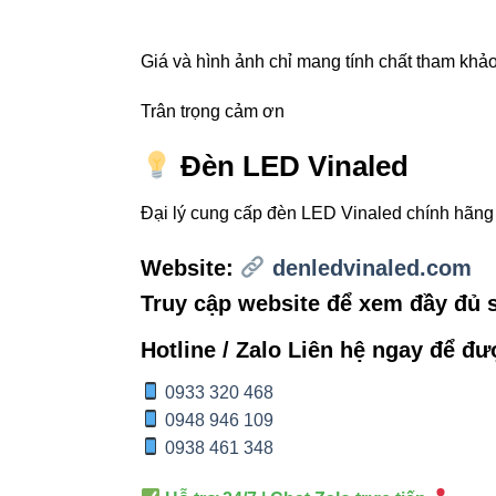
Giá và hình ảnh chỉ mang tính chất tham khảo,
2.2 Bảng s
Trân trọng cảm ơn
TIÊU CHÍ
Đèn LED Vinaled
Công nghệ LE
Đại lý cung cấp đèn LED Vinaled chính hãn
Website:
denledvinaled.com
Quang thông
Truy cập website để xem đầy đủ
Dộ bền
Hotline / Zalo Liên hệ ngay để đư
Chỉ số hoàn m
0933 320 468
0948 946 109
0938 461 348
Ánh sáng