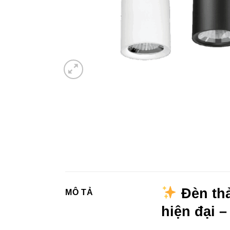
Đèn thả
MÔ TẢ
hiện đại –