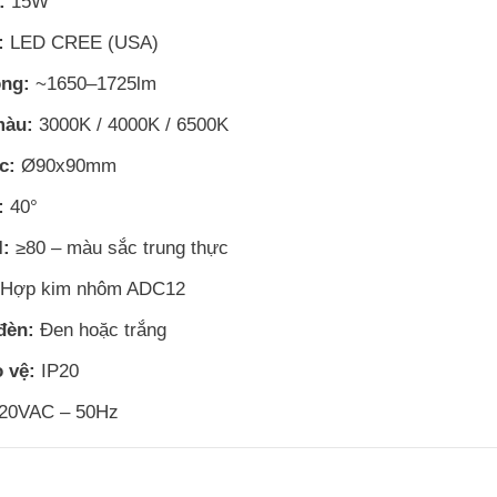
:
15W
:
LED CREE (USA)
ng:
~1650–1725lm
màu:
3000K / 4000K / 6500K
c:
Ø90x90mm
:
40°
I:
≥80 – màu sắc trung thực
Hợp kim nhôm ADC12
đèn:
Đen hoặc trắng
 vệ:
IP20
20VAC – 50Hz