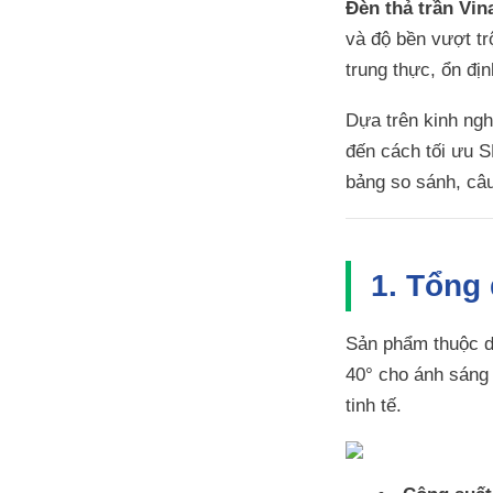
Đèn thả trần Vi
và độ bền vượt t
trung thực, ổn đị
Dựa trên kinh ngh
đến cách tối ưu S
bảng so sánh, câu
1. Tổng
Sản phẩm thuộc dò
40° cho ánh sáng 
tinh tế.