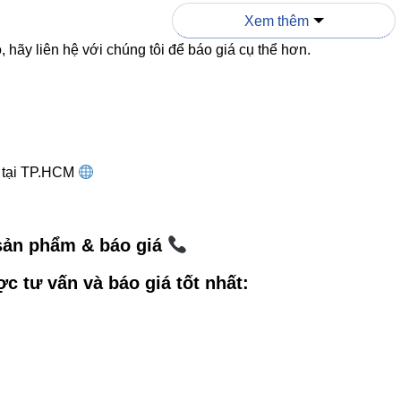
Xem thêm
 hãy liên hệ với chúng tôi để báo giá cụ thể hơn.
o sánh nhanh
V10PDF-15 15W
ĐÈN THẢ TRẦN 
D
CREE (USA)
LED no-name, độ
g tại TP.HCM
1650–1725lm
900–1200lm
 sản phẩm & báo giá
Vỏ nhôm ADC12 – tản nhiệt tốt
Nhựa/kim loại m
ợc tư vấn và báo giá tốt nhất:
àu
CRI ≥80
CRI thấp – dễ sa
Tập trung – sang trọng
Độ tỏa rộng, thiế