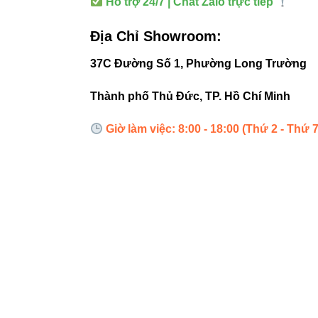
Hỗ trợ 24/7 | Chat Zalo trực tiếp
Địa Chỉ Showroom:
3. Ứng 
37C Đường Số 1, Phường Long Trường
Dòng đèn này phù 
Thành phố Thủ Đức, TP. Hồ Chí Minh
Phòng khác
Giờ làm việc: 8:00 - 18:00 (Thứ 2 - Thứ 7
Quầy bar –
Nhà hàng –
Phòng họp,
Khu trưng 