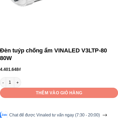
Đèn tuýp chống ẩm VINALED V3LTP-80
80W
4.401.648
₫
Đèn tuýp chống ẩm VINALED V3LTP-80 80W số lượng
THÊM VÀO GIỎ HÀNG
Chat để được Vinaled tư vấn ngay (7:30 - 20:00)