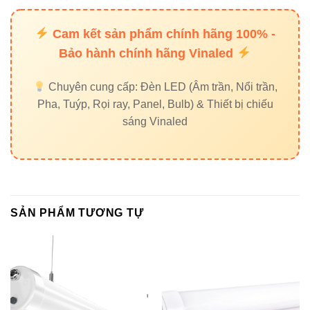
Kho lạnh, kho thực phẩm
Cam kết sản phẩm chính hãng 100% -
Khu vực rửa xe, gara
Bảo hành chính hãng Vinaled
Hành lang – tầng hầm – phòng kỹ thuật
Chuyên cung cấp: Đèn LED (Âm trần, Nổi trần,
Khu vực thường xuyên ẩm ướt hoặc có hơi dầu
Pha, Tuýp, Rọi ray, Panel, Bulb) & Thiết bị chiếu
Trong khảo sát các dự án thực tế, việc thay 1 bộ máng
sáng Vinaled
huỳnh quang chống ẩm 2 bóng 36W bằng 1 bộ
V3LTP-80
cho ra ánh sáng mạnh hơn, độ phủ đều hơn và tiết kiệm
20–30% điện năng.
SẢN PHẨM TƯƠNG TỰ
5. Cách tối ưu chiếu sáng khi
dùng V3LTP-80 80W (Hướng dẫn
thực tế)