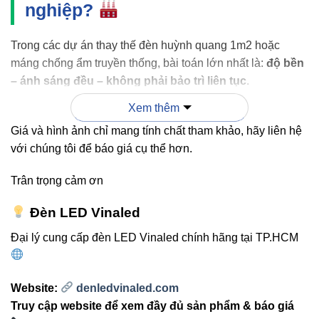
nghiệp?
Trong các dự án thay thế đèn huỳnh quang 1m2 hoặc
máng chống ẩm truyền thống, bài toán lớn nhất là:
độ bền
– ánh sáng đều – không phải bảo trì liên tục
.
Xem thêm
V3LTP-80 giải quyết đồng thời cả ba:
Giá và hình ảnh chỉ mang tính chất tham khảo, hãy liên hệ
Độ kín cao:
IP65 giúp đèn hoạt động ổn định trong
với chúng tôi để báo giá cụ thể hơn.
môi trường bụi mịn, hơi nước, kho đông lạnh.
Trân trọng cảm ơn
Ánh sáng mạnh và rộng:
quang thông gần 10.000
lm đủ để thay thế các bộ đèn công suất lớn hơn mà
Đèn LED Vinaled
vẫn tiết kiệm điện.
Đại lý cung cấp đèn LED Vinaled chính hãng tại TP.HCM
Không nhấp nháy:
phù hợp dây chuyền sản xuất
cần ánh sáng ổn định.
Website:
denledvinaled.com
Chip Lumileds:
độ suy giảm quang thông thấp hơn
Truy cập website để xem đầy đủ sản phẩm & báo giá
đáng kể so với các dòng không thương hiệu.