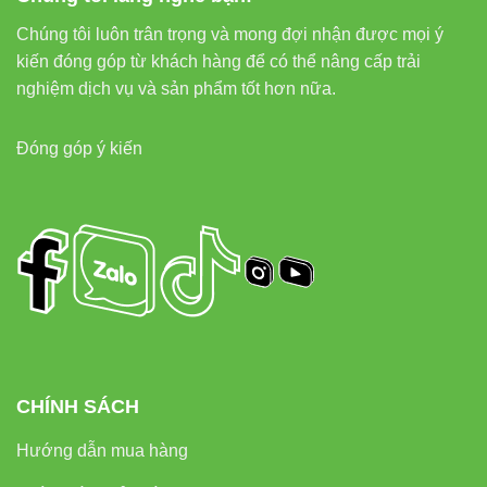
Chúng tôi luôn trân trọng và mong đợi nhận được mọi ý
5.3 Lời khuyên chuyên môn
kiến đóng góp từ khách hàng để có thể nâng cấp trải
nghiệm dịch vụ và sản phẩm tốt hơn nữa.
Trong nhà xưởng, ưu tiên 4000K để hạn chế mỏi mắt.
6500K chỉ nên dùng cho khu vực cần cực sáng hoặc
Đóng góp ý kiến
không gian rộng.
6. Các lỗi doanh nghiệp hay mắc
khi chọn đèn chống ẩm
Dưới đây là những sai lầm phổ biến dẫn đến hỏng đèn
hoặc ánh sáng kém:
Chọn đèn IP không đủ cao
→ dễ vào nước, đọng
CHÍNH SÁCH
hơi.
Hướng dẫn mua hàng
Lắp đặt khoảng cách quá xa
→ tạo vùng tối.