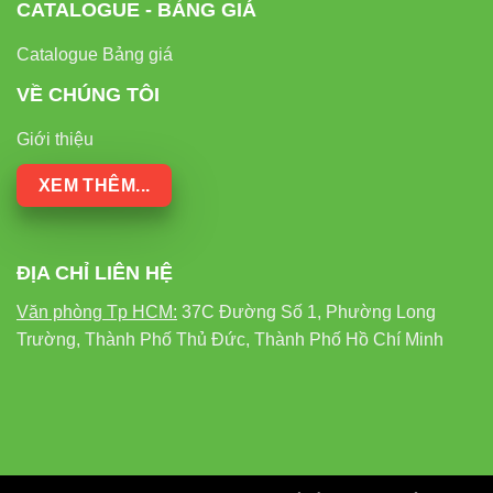
CATALOGUE - BẢNG GIÁ
Đèn led pha Vinaled
Đèn ray nam châm Vinaled
Catalogue Bảng giá
VỀ CHÚNG TÔI
8. External Links tham khảo uy
Giới thiệu
tín
XEM THÊM...
Để hỗ trợ người đọc tra cứu thêm:
ĐỊA CHỈ LIÊN HỆ
Thiết bị điện VIKI
Văn phòng Tp HCM:
37C Đường Số 1, Phường Long
Đèn led Skyled
Trường, Thành Phố Thủ Đức, Thành Phố Hồ Chí Minh
9. Đèn tuýp chống ẩm VINALED
V3LTP-80 80W có đáng đầu tư
không?