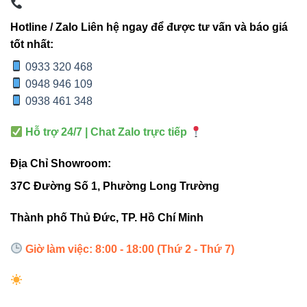
Hình dung bạn đứng dưới đèn trong một kho hàng cao –
Hotline / Zalo Liên hệ ngay để được tư vấn và báo giá
ánh sáng tỏa đều, không tạo vùng tối, không gây mỏi mắt.
tốt nhất:
Đó là khác biệt dễ nhận ra bằng cảm nhận thực tế.
0933 320 468
0948 946 109
0938 461 348
3. So sánh nhanh: VINALED
V3LTP-80 vs. đèn tuýp chống ẩm
Hỗ trợ 24/7 | Chat Zalo trực tiếp
thông thường
Địa Chỉ Showroom:
37C Đường Số 1, Phường Long Trường
VINALED
ĐÈN
TIÊU CHÍ
V3LTP-80
THƯỜNG
Thành phố Thủ Đức, TP. Hồ Chí Minh
9200–9600
6000–8000
Quang thông
Giờ làm việc: 8:00 - 18:00 (Thứ 2 - Thứ 7)
lm
lm
Độ bền IP
IP65
IP44–IP54