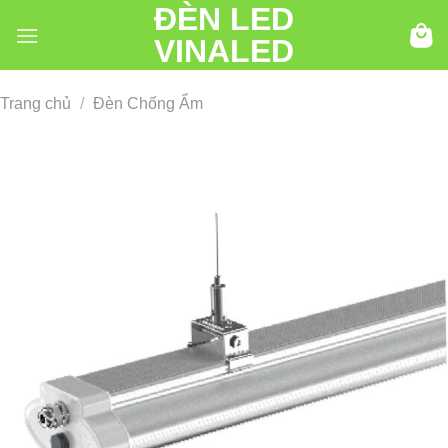
ĐÈN LED
Chuyển
đến
VINALED
nội
dung
Trang chủ
/
Đèn Chống Ẩm