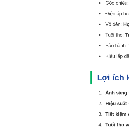
Góc chiếu
Điện áp ho
Vỏ đèn:
Hợ
Tuổi thọ:
T
Bảo hành:
Kiểu lắp đ
Lợi ích
Ánh sáng 
Hiệu suất 
Tiết kiệm 
Tuổi thọ v