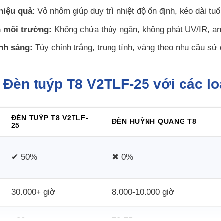
hiệu quả:
Vỏ nhôm giúp duy trì nhiệt độ ổn định, kéo dài tuổ
n môi trường:
Không chứa thủy ngân, không phát UV/IR, an
nh sáng:
Tùy chỉnh trắng, trung tính, vàng theo nhu cầu sử 
 Đèn tuýp T8 V2TLF-25 với các l
ĐÈN TUÝP T8 V2TLF-
ĐÈN HUỲNH QUANG T8
25
✔ 50%
✖ 0%
30.000+ giờ
8.000-10.000 giờ
>80
70-75