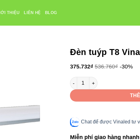
IỚI THIỆU
LIÊN HỆ
BLOG
Đèn tuýp T8 Vin
375.732
₫
536.760
₫
-30%
Đèn tuýp T8 Vinaled V2TLF-25 2
THÊ
Chat để được Vinaled tư v
Miễn phí giao hàng nhanh