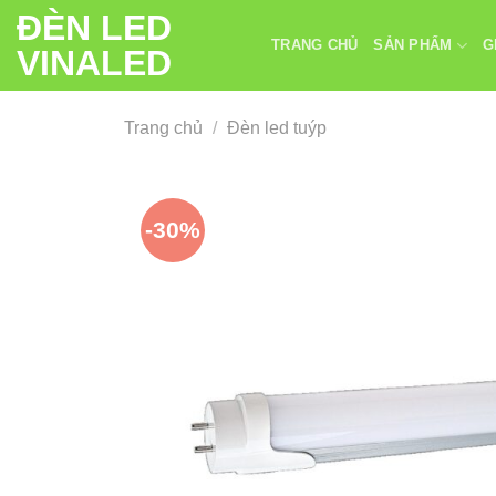
Chuyển
ĐÈN LED
đến
TRANG CHỦ
SẢN PHẨM
G
VINALED
nội
dung
Trang chủ
/
Đèn led tuýp
-30%