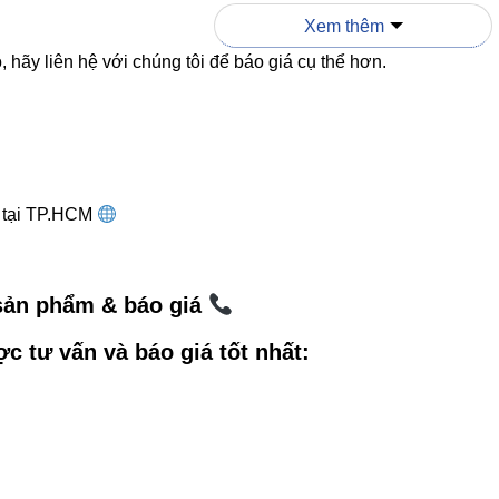
Xem thêm
160° nhưng ánh sáng không 
 hãy liên hệ với chúng tôi để báo giá cụ thể hơn.
120°
đều
Thấp
Cao
g tại TP.HCM
g thực tế
 sản phẩm & báo giá
F-25 phù hợp với:
ợc tư vấn và báo giá tốt nhất:
ng khách, phòng bếp, phòng học
 Bàn làm việc, phòng họp, hành lang
 showroom: Trưng bày sản phẩm, gian hàng