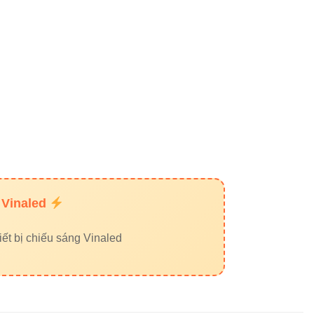
 Vinaled
ết bị chiếu sáng Vinaled