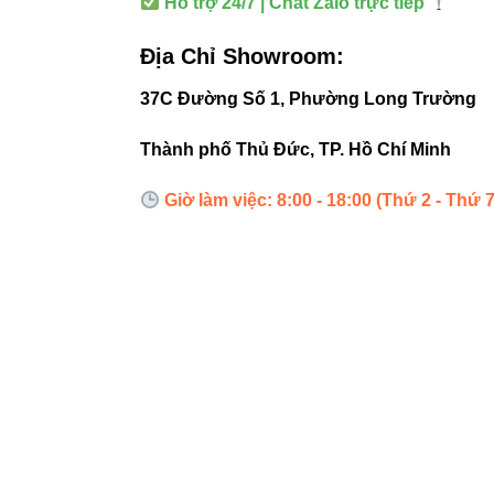
Hỗ trợ 24/7 | Chat Zalo trực tiếp
Khu công n
Địa Chỉ Showroom:
Hướng d
37C Đường Số 1, Phường Long Trường
Thành phố Thủ Đức, TP. Hồ Chí Minh
Đặt đèn v
Giờ làm việc: 8:00 - 18:00 (Thứ 2 - Thứ 7
Đấu nối đ
Bật công t
Điều chỉnh
Lưu ý:
Tránh l
Liên kế