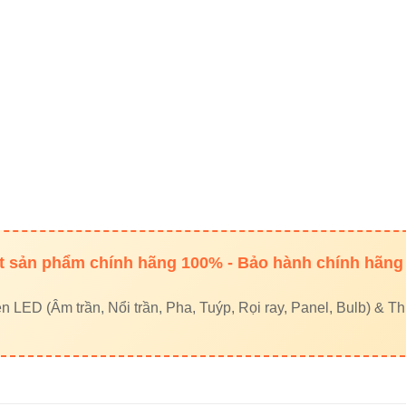
ýp Vinaled
lb Vinaled
nel Vinaled
ưởng Vinaled
 Vinaled
t ngoài hữu ích
 sản phẩm chính hãng 100% - Bảo hành chính hãng
ện VIKI
LED (Âm trần, Nổi trần, Pha, Tuýp, Rọi ray, Panel, Bulb) & Thi
yled
 & mua hàng