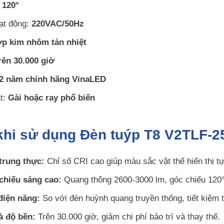
:
120°
ạt động:
220VAC/50Hz
p kim nhôm tản nhiệt
rên 30.000 giờ
2 năm chính hãng VinaLED
ặt:
Gài hoặc ray phổ biến
 khi sử dụng Đèn tuýp T8 V2TLF-
trung thực:
Chỉ số CRI cao giúp màu sắc vật thể hiển thị t
chiếu sáng cao:
Quang thông 2600-3000 lm, góc chiếu 120°
điện năng:
So với đèn huỳnh quang truyền thống, tiết kiệm 
à độ bền:
Trên 30.000 giờ, giảm chi phí bảo trì và thay thế.