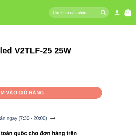
Tìm
kiếm:
aled V2TLF-25 25W
5W số lượng
M VÀO GIỎ HÀNG
ấn ngay (7:30 - 20:00)
 toàn quốc cho đơn hàng trên