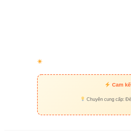
Đèn led tu
Đèn led Bu
Đèn led pa
Đèn nhà x
Đèn đường
Liên kế
Cam kết
Thiết bị đi
Chuyên cung cấp: Đèn 
Đèn led Sk
Liên hệ