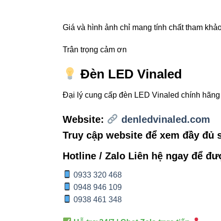
Giá và hình ảnh chỉ mang tính chất tham khảo,
Góc chiếu
Trân trọng cảm ơn
Chi phí bảo
Đèn LED Vinaled
trì
Đại lý cung cấp đèn LED Vinaled chính hãn
Website:
denledvinaled.com
Ứng dụn
Truy cập website để xem đầy đủ
Đèn tuýp T8 V2TL
Hotline / Zalo Liên hệ ngay để đư
0933 320 468
Nhà ở: Phò
0948 946 109
Văn phòng:
0938 461 348
Cửa hàng,