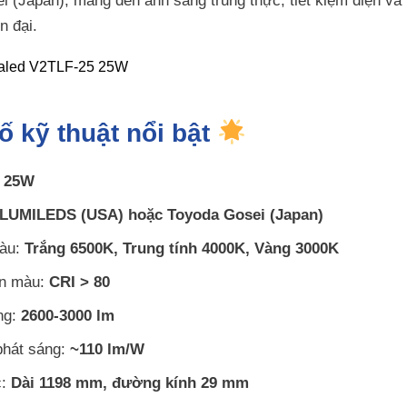
 (Japan), mang đến ánh sáng trung thực, tiết kiệm điện và
n đại.
ố kỹ thuật nổi bật
:
25W
LUMILEDS (USA) hoặc Toyoda Gosei (Japan)
màu:
Trắng 6500K, Trung tính 4000K, Vàng 3000K
àn màu:
CRI > 80
ng:
2600-3000 lm
phát sáng:
~110 lm/W
c:
Dài 1198 mm, đường kính 29 mm