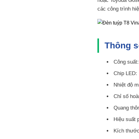
hoặc Toyoda Gosei
các công trình hiệ
Thông s
Công suất
Chip LED:
Nhiệt độ 
Chỉ số ho
Quang thô
Hiệu suất 
Kích thướ