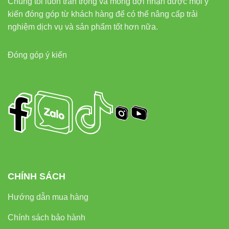
Chúng tôi luôn trân trọng và mong đợi nhận được mọi ý
Liên hệ tư vấn & báo giá
kiến đóng góp từ khách hàng để có thể nâng cấp trải
nghiệm dịch vụ và sản phẩm tốt hơn nữa.
Đèn led Vinaled
Phone/Zalo: 0933320468 – 0948946109 – 0938 461 348
Đóng góp ý kiến
Địa chỉ: 37C Street No. 1, Long Trường Ward, Thủ Đức
City, TP. Hồ Chí Minh
CHÍNH SÁCH
Hướng dẫn mua hàng
Chính sách bảo hành