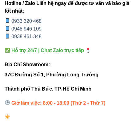
thống ray nam châm
Hotline / Zalo Liên hệ ngay để được tư vấn và báo giá
tốt nhất:
Hộp Box đầu nối chữ V1MT26-B tương thích hoàn hảo với
0933 320 468
hệ thanh ray V1MT26-B của Vinaled. Nhờ thiết kế chính
0948 946 109
xác, Box ôm vừa đầu nối và cố định chắc chắn giúp:
0938 461 348
Giảm rung lắc khi gắn đèn rọi ray
Hỗ trợ 24/7 | Chat Zalo trực tiếp
Duy trì điểm tiếp xúc điện ổn định
Địa Chỉ Showroom:
Tăng độ bền tổng thể của hệ thống
37C Đường Số 1, Phường Long Trường
Sản phẩm đặc biệt phù hợp với các công trình yêu cầu
chuẩn kỹ thuật cao như showroom thời trang, cửa hàng nội
Thành phố Thủ Đức, TP. Hồ Chí Minh
thất, trung tâm thương mại, phòng trưng bày nghệ thuật…
Giờ làm việc: 8:00 - 18:00 (Thứ 2 - Thứ 7)
4. Cách lựa chọn và lắp đặt
chuẩn chuyên gia