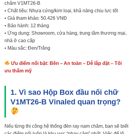
châm V1MT26-B
• Chất liệu: Nhựa cứng/kim loại, khả năng chịu lực tốt
• Giá tham khảo: 50.426 VNĐ
• Bảo hành: 12 tháng
• Ứng dụng: Showroom, cửa hàng, trung tâm thương mại,
nhà ở cao cấp
• Màu sắc: Đen/Trắng
Ưu điểm nổi bật: Bền – An toàn – Dễ lắp đặt – Tối
ưu thẩm mỹ
1. Vì sao Hộp Box đầu nối chữ
V1MT26-B Vinaled quan trọng?
Nếu từng thi công hệ thống đèn ray nam châm, bạn sẽ biết
các điểm nối luôn là khu vực “nhạy cảm” nhất. Việc để lộ