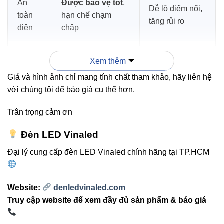
An
Được bảo vệ tốt
,
Dễ lộ điểm nối,
toàn
hạn chế chạm
tăng rủi ro
điện
chập
Thẩm
Bề mặt gọn gàng,
Nhìn thô, mất
Xem thêm
mỹ
chuyên nghiệp
mỹ quan
Giá và hình ảnh chỉ mang tính chất tham khảo, hãy liên hệ
với chúng tôi để báo giá cụ thể hơn.
Độ
Dễ hư hỏng ở
bền hệ
Ổn định – ít lỗi
Trân trọng cảm ơn
điểm nối
thống
Đèn LED Vinaled
Mất thời gian
Đại lý cung cấp đèn LED Vinaled chính hãng tại TP.HCM
Nhanh – dễ thao
Bảo trì
kiểm tra từng
tác
điểm
Website:
denledvinaled.com
Truy cập website để xem đầy đủ sản phẩm & báo giá
3. Ứng dụng thực tế trong hệ