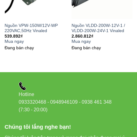
7. External Link – Tăng độ tin cậy
EEAT
Nguồn VPW-150W/12V-WP
Nguồn VLDD-200W-12V-1 /
220VAC,50Hz Vinaled
VLDD-200W-24V-1 Vinaled
Bạn có thể tham khảo thêm:
539.892
₫
2.860.812
₫
Mua ngay
Mua ngay
Thiết bị điện VIKI
Đang bán chạy
Đang bán chạy
Đèn led Skyled
Kết luận
Hộp Box đầu nối chữ V1MT26-B Vinaled
là phụ kiện
Hotline
không thể thiếu nếu bạn muốn xây dựng một hệ thống đèn
0933320468 - 0948946109 - 0938 461 348
rọi ray nam châm bền – đẹp – an toàn. Giá thành hợp lý,
(7:30 - 20:00)
dễ lắp đặt và mang lại hiệu quả thực tế cao, đặc biệt phù
hợp với các công trình chuyên nghiệp.
Chúng tôi lắng nghe bạn!