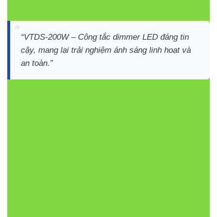
công nghiệp
“VTDS-200W – Công tắc dimmer LED đáng tin
cậy, mang lại trải nghiệm ánh sáng linh hoạt và
an toàn.”
Bảng so sánh Dimmer LED
VinaLED
SẢN
CÔNG
ĐIỆN
KÍCH
BẢO
PHẨM
SUẤT
ÁP
THƯỚC
HÀNH
220-
240
VTDS-
44x23x54
2
200W
VAC
200W
mm
năm