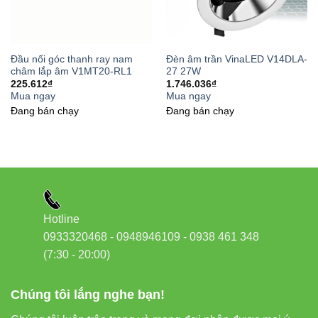
Đầu nối góc thanh ray nam
Đèn âm trần VinaLED V14DLA-
châm lắp âm V1MT20-RL1
27 27W
225.612
₫
1.746.036
₫
Mua ngay
Mua ngay
Đang bán chạy
Đang bán chạy
Hotline
0933320468 - 0948946109 - 0938 461 348
(7:30 - 20:00)
Chúng tôi lắng nghe bạn!