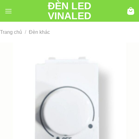
ĐÈN LED
Chuyển
đến
VINALED
nội
dung
Trang chủ
/
Đèn khác