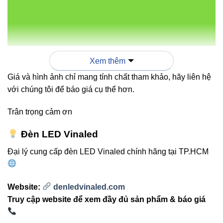
/
50Hz
220-
240
VTDS-
40x20x50
2
Xem thêm
100W
VAC
100W
mm
năm
Giá và hình ảnh chỉ mang tính chất tham khảo, hãy liên hệ
/
với chúng tôi để báo giá cụ thể hơn.
50Hz
Trân trọng cảm ơn
Sản phẩm LED liên quan
Đèn LED Vinaled
Đại lý cung cấp đèn LED Vinaled chính hãng tại TP.HCM
Đèn led Bulb Vinaled
Đèn led âm trần Vinaled
Website:
denledvinaled.com
Đèn nổi trần Vinaled
Truy cập website để xem đầy đủ sản phẩm & báo giá
Đèn led tuýp Vinaled