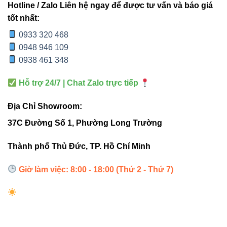
Đèn led panel Vinaled
Hotline / Zalo Liên hệ ngay để được tư vấn và báo giá
tốt nhất:
Liên hệ đặt hàng
0933 320 468
0948 946 109
Đèn led Vinaled
0938 461 348
Phone/Zalo: 0933 320 468 – 0948 946 109 – 0938 461
Hỗ trợ 24/7 | Chat Zalo trực tiếp
348
Address: 37C Street No.1, Long Truong Ward, Thu Duc
Địa Chỉ Showroom:
City, Ho Chi Minh City
37C Đường Số 1, Phường Long Trường
Đối tác uy tín
Thành phố Thủ Đức, TP. Hồ Chí Minh
Thiết bị điện VIKI
Giờ làm việc: 8:00 - 18:00 (Thứ 2 - Thứ 7)
Đèn led Skyled
Led Dimmer Triac VinaLed VTDS-200W
là thiết bị tối ưu
cho việc điều chỉnh ánh sáng, giúp nâng cao trải nghiệm