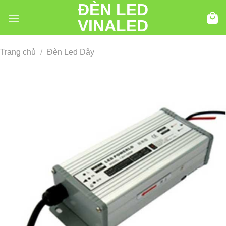
ĐÈN LED
Chuyển
đến
VINALED
nội
dung
Trang chủ
/
Đèn Led Dây