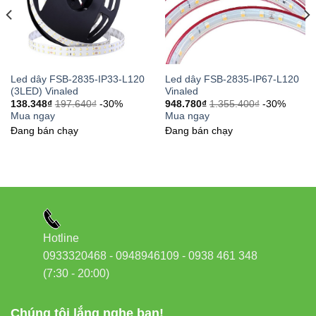
Đấu dây nguồn AC 220V vào cổng IN theo đúng
cực tính.
Đấu dây DC 12V hoặc 24V vào đèn LED ở cổng
OUT.
Led dây FSB-2835-IP33-L120
Led dây FSB-2835-IP67-L120
(3LED) Vinaled
Vinaled
Đảm bảo điểm tiếp xúc chắc chắn, không hở dây.
138.348
₫
197.640
₫
-30%
948.780
₫
1.355.400
₫
-30%
Mua ngay
Mua ngay
Kiểm tra điện áp đầu ra trước khi cấp nguồn toàn
Đang bán chạy
Đang bán chạy
bộ hệ thống.
Lưu ý:
Không đặt nguồn trực tiếp dưới mưa, nên bố trí nơi
khô ráo hoặc có hộp bảo vệ nếu lắp ngoài trời.
5. Cách kiểm tra và bảo trì định
Hotline
kỳ
0933320468 - 0948946109 - 0938 461 348
(7:30 - 20:00)
Kiểm tra đầu nối mỗi 3-6 tháng/lần để đảm bảo dây
không bị oxi hóa.
Chúng tôi lắng nghe bạn!