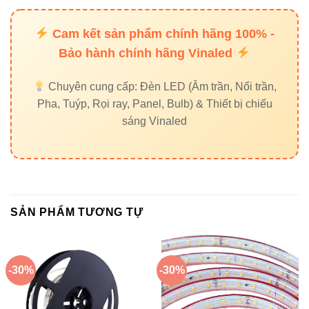
Ngoài trời:
Dùng cho
Đèn LED pha Vinaled
hoặc
Đèn đường Vinaled
.
Cam kết sản phẩm chính hãng 100% -
Bảo hành chính hãng Vinaled
Chuyên cung cấp: Đèn LED (Âm trần, Nổi trần,
Pha, Tuýp, Rọi ray, Panel, Bulb) & Thiết bị chiếu
“Một bộ nguồn tốt là nền tảng cho hệ
sáng Vinaled
thống chiếu sáng bền bỉ và an toàn.”
4. Hướng dẫn lắp đặt và sử dụng
an toàn
SẢN PHẨM TƯƠNG TỰ
Để đảm bảo hiệu quả hoạt động tối đa, hãy tuân thủ các
bước lắp đặt chuẩn kỹ thuật sau:
-30%
-30%
Ngắt toàn bộ nguồn điện trước khi thi công.