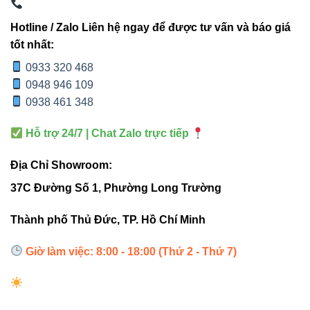
So sánh Nguồn VPW-400W/12V-WP với
Hotline / Zalo Liên hệ ngay để được tư vấn và báo giá
nguồn thường
tốt nhất:
0933 320 468
0948 946 109
VINALED
NGUỒN THÔNG
TIÊU CHÍ
VPW-400W
THƯỜNG
0938 461 348
Hỗ trợ 24/7 | Chat Zalo trực tiếp
Chống
IP67
Không có
nước
Địa Chỉ Showroom:
37C Đường Số 1, Phường Long Trường
Chất liệu
Hợp kim nhôm
Nhựa hoặc thép
vỏ
tản nhiệt
thường
Thành phố Thủ Đức, TP. Hồ Chí Minh
Độ ổn định
Giờ làm việc: 8:00 - 18:00 (Thứ 2 - Thứ 7)
Rất cao
Trung bình
điện áp
10.000–20.000
Độ bền
>50.000 giờ