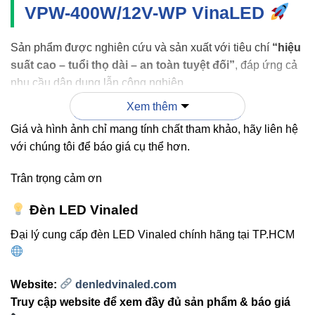
VPW-400W/12V-WP VinaLED
Sản phẩm được nghiên cứu và sản xuất với tiêu chí
“hiệu
suất cao – tuổi thọ dài – an toàn tuyệt đối”
, đáp ứng cả
nhu cầu dân dụng lẫn công nghiệp.
Xem thêm
Thiết kế không quạt
– giảm tiếng ồn, hạn chế bụi
Giá và hình ảnh chỉ mang tính chất tham khảo, hãy liên hệ
bẩn và kéo dài tuổi thọ thiết bị.
với chúng tôi để báo giá cụ thể hơn.
Chống nước IP67
– phù hợp cho môi trường ẩm,
mưa nhẹ hoặc lắp ngoài trời.
Trân trọng cảm ơn
Chất liệu vỏ nhôm tản nhiệt
– giúp làm mát hiệu
Đèn LED Vinaled
quả, tránh hiện tượng quá nhiệt.
Đại lý cung cấp đèn LED Vinaled chính hãng tại TP.HCM
Độ ổn định điện áp cao
– bảo vệ đèn LED khỏi
cháy nổ, chập điện.
Tiết kiệm điện năng
– tối ưu tiêu thụ năng lượng,
Website:
denledvinaled.com
giảm chi phí vận hành dài hạn.
Truy cập website để xem đầy đủ sản phẩm & báo giá