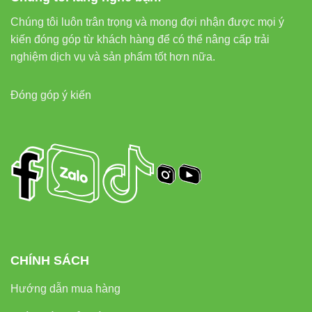
Làm sạch vỏ nguồn định kỳ để duy trì khả năng tản
Chúng tôi luôn trân trọng và mong đợi nhận được mọi ý
nhiệt.
kiến đóng góp từ khách hàng để có thể nâng cấp trải
Không sử dụng trong môi trường có hơi muối hoặc
nghiệm dịch vụ và sản phẩm tốt hơn nữa.
axit cao.
Đóng góp ý kiến
6. Chính sách bảo hành và dịch
vụ hậu mãi
Sản phẩm
VPW-400W/12V-WP
được
bảo hành 2 năm
theo chính sách chính hãng của
VinaLED
. Trong thời gian
bảo hành, khách hàng được hỗ trợ thay thế hoặc sửa
chữa miễn phí khi lỗi do nhà sản xuất.
CHÍNH SÁCH
Hotline/Zalo:
0933 320 468 – 0948 946 109 –
Hướng dẫn mua hàng
0938 461 348