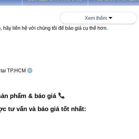
≈ 2200 lm/m
3200 lm/m
Xem thêm
 hãy liên hệ với chúng tôi để báo giá cụ thể hơn.
Khoảng 70
84 – ánh sáng tru
hiệt
Trung bình
Tốt, bền bỉ hơn 3
nh sáng
Không ổn định
Công nghệ One Bi
g tại TP.HCM
Khó cắt nối
Dễ dàng cắt nối 
 sản phẩm & báo giá
ợc tư vấn và báo giá tốt nhất:
g dụng thực tế của Led dây FSB-
áng hắt trần
– tạo không gian sang trọng, hiện đại.