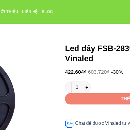
IỚI THIỆU
LIÊN HỆ
BLOG
Led dây FSB-283
Vinaled
422.604
₫
603.720
₫
-30%
Led dây FSB-2835-IP33-L280 (20
THÊ
Chat để được Vinaled tư v