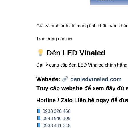
Hiệu suất sáng
Giá và hình ảnh chỉ mang tính chất tham khảo,
Độ hoàn màu
Trân trọng cảm ơn
Khả năng tản n
Đèn LED Vinaled
Độ đồng đều á
Đại lý cung cấp đèn LED Vinaled chính hãn
Tính linh hoạt
Website:
denledvinaled.com
Truy cập website để xem đầy đủ
Hotline / Zalo Liên hệ ngay để đư
4. Ứn
0933 320 468
0948 946 109
Chiếu s
0938 461 348