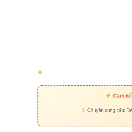
6. Ph
Bài viết này khô
Cùng xem cách tố
Tối ưu từ
Dùng từ k
Xây dựng l
Cam kết
Liên kết n
Chuyên cung cấp: Đèn 
Tăng niềm
Experience