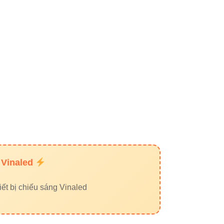
 phẩm đèn LED dây
 đang làm
SEO sản phẩm chiếu sáng
.
:
 được phân bố tự nhiên, mật độ ~1.5%.
nhà.
 Vinaled
ết bị chiếu sáng Vinaled
 rõ ràng – giúp đạt chuẩn EEAT (Expertise,