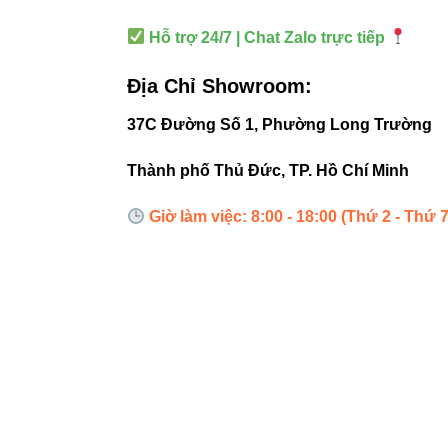
Trang t
Hỗ trợ 24/7 | Chat Zalo trực tiếp
Nhà hà
Showro
Địa Chỉ Showroom:
37C Đường Số 1, Phường Long Trường
Thành phố Thủ Đức, TP. Hồ Chí Minh
5. Hư
Giờ làm việc: 8:00 - 18:00 (Thứ 2 - Thứ 7
Chuẩn b
Đo chiề
Kết nối
Dán băn
Nên kế