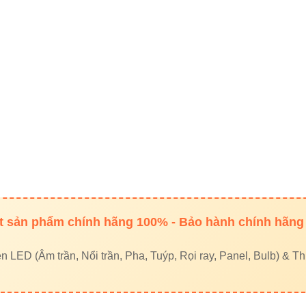
ân tích SEO thực chiến cho sản
ng chỉ dành cho người dùng sản phẩm, mà còn cho những ai
i ưu chuẩn SEO EEAT mà chuyên gia Vinaled áp dụng nhé
 khóa chính:
“Led dây FSB-2835-IP33-L280 (20mm) Vinaled”
hóa phụ:
đèn led dây 2835, led dây trang trí, đèn dây trong 
iên kết nội bộ hợp lý:
Đèn led âm trần Vinaled
Đèn led bán nguyệt Vinaled
 sản phẩm chính hãng 100% - Bảo hành chính hãng
Đèn led pha Vinaled
goài chất lượng:
Thiết bị điện VIKI
,
Đèn led Skyled
LED (Âm trần, Nổi trần, Pha, Tuýp, Rọi ray, Panel, Bulb) & Thi
 tin người dùng:
trình bày thông số, tiêu chuẩn ISO, TCVN
, Authoritativeness, Trustworthiness).