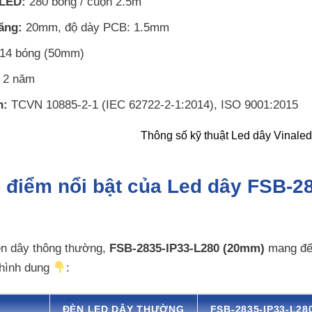
 LED:
280 bóng / cuộn 2.5m
ăng:
20mm, độ dày PCB: 1.5mm
14 bóng (50mm)
2 năm
n:
TCVN 10885-2-1 (IEC 62722-2-1:2014), ISO 9001:2015
 điểm nổi bật của Led dây FSB-2
èn dây thông thường,
FSB-2835-IP33-L280 (20mm)
mang đến
 hình dung
:
ĐÈN LED DÂY THƯỜNG
FSB-2835-IP33-L28