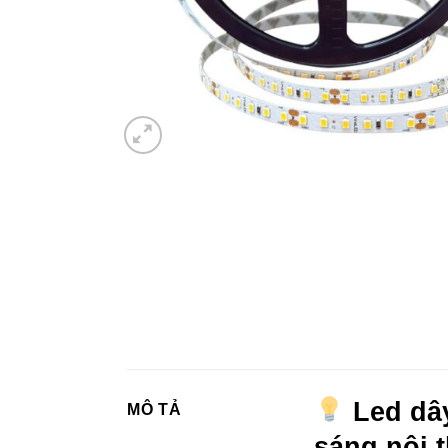
Led dây
MÔ TẢ
sáng nội 