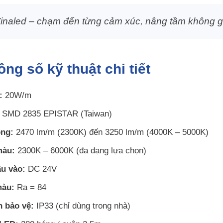
inaled – chạm đến từng cảm xúc, nâng tầm không g
ng số kỹ thuật chi tiết
:
20W/m
SMD 2835 EPISTAR (Taiwan)
ng:
2470 lm/m (2300K) đến 3250 lm/m (4000K – 5000K)
màu:
2300K – 6000K (đa dạng lựa chọn)
ầu vào:
DC 24V
màu:
Ra = 84
n bảo vệ:
IP33 (chỉ dùng trong nhà)