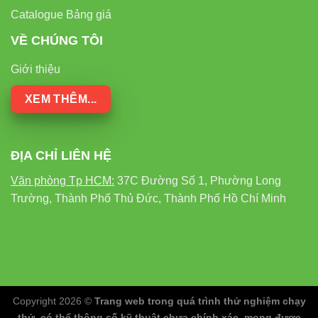
Catalogue Bảng giá
8. External Links
VỀ CHÚNG TÔI
Giới thiệu
Thiết bị điện VIKI
Đèn led Skyled
XEM THÊM...
9. Liên hệ tư vấn – báo giá
ĐỊA CHỈ LIÊN HỆ
Đèn led Vinaled
Văn phòng Tp HCM:
37C Đường Số 1, Phường Long
Phone/Zalo:
0933 320 468 – 0948 946 109 – 0938 461
Trường, Thành Phố Thủ Đức, Thành Phố Hồ Chí Minh
348
Địa chỉ:
37C, Street No. 1, Long Trường Ward, Thủ Đức
City, Hồ Chí Minh
Copyright 2026 ©
Trang web trong quá trình thử nghiệm chạy
thử, có thể thông số kỹ thuật chưa chính xác, mong được