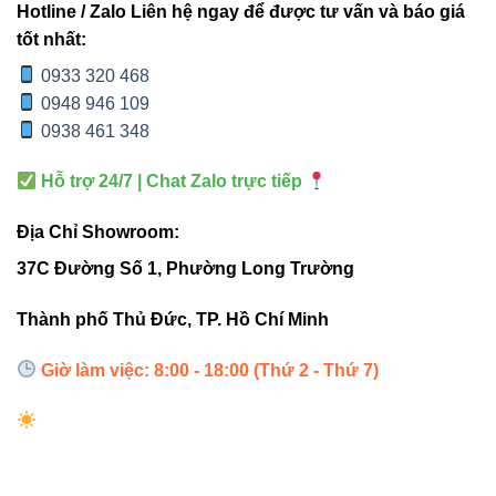
Hotline / Zalo Liên hệ ngay để được tư vấn và báo giá
tốt nhất:
Bảng so sánh phụ kiện EW-1515 theo chức
0933 320 468
năng
0948 946 109
0938 461 348
PHỤ
CHỨC NĂNG
VỊ TRÍ SỬ DỤNG
Hỗ trợ 24/7 | Chat Zalo trực tiếp
KIỆN
Địa Chỉ Showroom:
Chống nước,
Đầu bịt
Đầu Neon
bảo vệ đầu dây
37C Đường Số 1, Phường Long Trường
Thành phố Thủ Đức, TP. Hồ Chí Minh
Đầu
Cấp điện vào
Đầu nối nguồn DC
nguồn
dây Neon
24V
Giờ làm việc: 8:00 - 18:00 (Thứ 2 - Thứ 7)
Cố định Neon
Mọi vị trí trên bề
Ke gài
theo đường bo
mặt