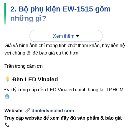
2. Bộ phụ kiện EW-1515 gồm
những gì?
Dưới đây là các thành phần phổ biến nhất trong hệ phụ
Xem thêm
kiện EW-1515:
Giá và hình ảnh chỉ mang tính chất tham khảo, hãy liên hệ
với chúng tôi để báo giá cụ thể hơn.
Đầu bịt IP67:
Chống nước tuyệt đối cho đầu dây
Neon.
Trân trọng cảm ơn
Đầu cấp nguồn:
Kết nối dây Neon với nguồn DC
24V an toàn.
Đèn LED Vinaled
Ke gài nhựa:
Cố định Neon theo đường thẳng hoặc
Đại lý cung cấp đèn LED Vinaled chính hãng tại TP.HCM
đường cong.
Thanh nhôm U1515:
Định hình dây Neon, tăng độ
Website:
denledvinaled.com
bền, tăng thẩm mỹ.
Truy cập website để xem đầy đủ sản phẩm & báo giá
Ke chống gãy:
Bảo vệ đoạn uốn cong hoặc điểm
nối.