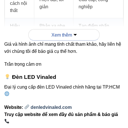
cách nội
giản
nghiệp
thất
Hiệu
Phản xạ nhẹ
Tạo điểm nhấn
ứng ánh
nhàng, hài
tương phản mạnh
Xem thêm
sáng
hòa
mẽ
Giá và hình ảnh chỉ mang tính chất tham khảo, hãy liên hệ
với chúng tôi để báo giá cụ thể hơn.
Internal links gợi ý
Trân trọng cảm ơn
Đèn LED Vinaled
Đèn led âm trần Vinaled
Đại lý cung cấp đèn LED Vinaled chính hãng tại TP.HCM
Đèn led tuýp Vinaled
Đèn led panel Vinaled
Website:
denledvinaled.com
External links tham khảo
Truy cập website để xem đầy đủ sản phẩm & báo giá