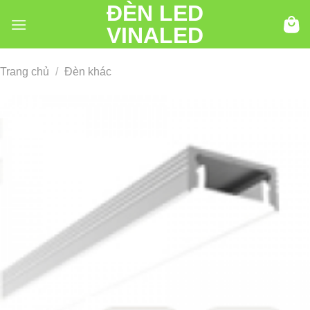
ĐÈN LED
Chuyển
đến
VINALED
nội
dung
Trang chủ
/
Đèn khác