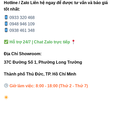
Thiết bị điện VIKI
Hotline / Zalo Liên hệ ngay để được tư vấn và báo giá
tốt nhất:
Đèn led Skyled
0933 320 468
0948 946 109
“Thanh Profile PFVL-0716S/B 1,5m là giải
0938 461 348
pháp LED dây lý tưởng cho các không
Hỗ trợ 24/7 | Chat Zalo trực tiếp
gian nội thất vừa và nhỏ, vừa bảo vệ đèn,
vừa mang lại ánh sáng thẩm mỹ và hiện
Địa Chỉ Showroom:
đại.”
37C Đường Số 1, Phường Long Trường
Thành phố Thủ Đức, TP. Hồ Chí Minh
Thông tin liên hệ
Giờ làm việc: 8:00 - 18:00 (Thứ 2 - Thứ 7)
Đèn led Vinaled
Địa chỉ: 37C, Street No. 1, Long Trường Ward, Thủ Đức
City, TP. HCM
Hotline / Zalo: 0933 320 468 – 0948 946 109 – 0938