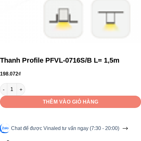
Thanh Profile PFVL-0716S/B L= 1,5m
198.072
₫
Thanh Profile PFVL-0716S/B L= 1,5m số lượng
THÊM VÀO GIỎ HÀNG
Chat để được Vinaled tư vấn ngay (7:30 - 20:00)