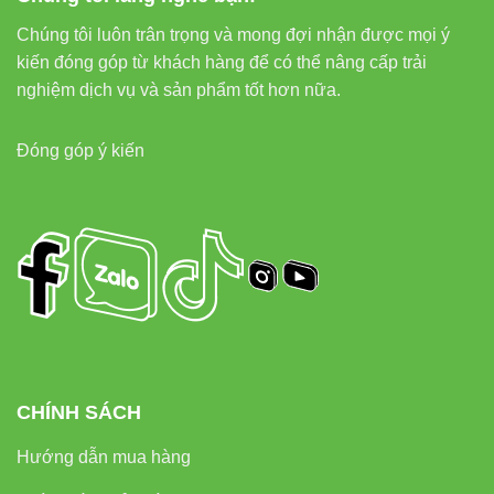
Chúng tôi luôn trân trọng và mong đợi nhận được mọi ý
Đèn led bán nguyệt Vinaled
kiến đóng góp từ khách hàng để có thể nâng cấp trải
nghiệm dịch vụ và sản phẩm tốt hơn nữa.
Đèn led panel Vinaled
Đèn led tuýp Vinaled
Đóng góp ý kiến
External Links (EEAT)
Thiết bị điện VIKI
Đèn led Skyled
Thông Tin Liên Hệ
CHÍNH SÁCH
Liên hệ tư vấn & báo giá:
Hướng dẫn mua hàng
Địa chỉ:
37C Street No. 1, Long Trường Ward, Thủ Đức