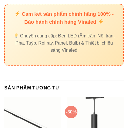
Showroom trưng bày
Cam kết sản phẩm chính hãng 100% -
Nhà phố phong cách tối giản
Bảo hành chính hãng Vinaled
Văn phòng hiện đại
Chuyên cung cấp: Đèn LED (Âm trần, Nổi trần,
🛋 Phòng khách – khu gallery mini
Pha, Tuýp, Rọi ray, Panel, Bulb) & Thiết bị chiếu
Shop thời trang – mỹ phẩm
sáng Vinaled
Hướng Dẫn Lắp Đặt Chuẩn &
Tối Ưu
SẢN PHẨM TƯƠNG TỰ
Dưới đây là quy trình chuyên nghiệp mà đội kỹ thuật
thường áp dụng:
-30%
Bước 1:
Định vị vị trí âm trần