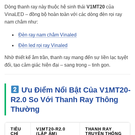
Dòng thanh ray này thuộc hệ sinh thái
V1MT20
của
VinaLED – đồng bộ hoàn toàn với các dòng đèn rọi ray
nam châm như:
Đèn ray nam châm Vinaled
Đèn led rọi ray Vinaled
Nhờ thiết kế âm trần, thanh ray mang đến sự liền lạc tuyệt
đối, tạo cảm giác hiện đại – sang trọng – tinh gọn.
Ưu Điểm Nổi Bật Của
V1MT20-
R2.0
So Với Thanh Ray Thông
Thường
TIÊU
V1MT20-R2.0
THANH RAY
CHÍ
(LẮP ÂM)
TRUYỀN THỐNG