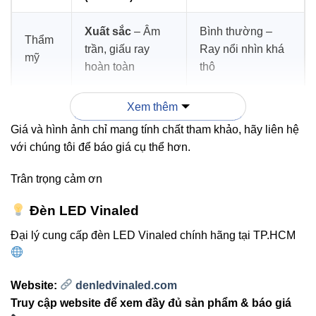
Xuất sắc
– Âm
Bình thường –
Thẩm
trần, giấu ray
Ray nổi nhìn khá
mỹ
hoàn toàn
thô
Gắn – tháo – đổi
Cần vít, tháo thủ
Xem thêm
Linh
hướng bằng nam
công, kém linh
Giá và hình ảnh chỉ mang tính chất tham khảo, hãy liên hệ
hoạt
châm
hoạt
với chúng tôi để báo giá cụ thể hơn.
An
Trân trọng cảm ơn
220V – nguy cơ
toàn &
48VDC – an toàn
chạm điện cao
Đèn LED Vinaled
đồng
tuyệt đối
hơn
bộ
Đại lý cung cấp đèn LED Vinaled chính hãng tại TP.HCM
Hạn chế do kích
Mở
Dùng đầu nối, lắp
Website:
denledvinaled.com
thước & kiểu ray
rộng
liền mạch
Truy cập website để xem đầy đủ sản phẩm & báo giá
cố định