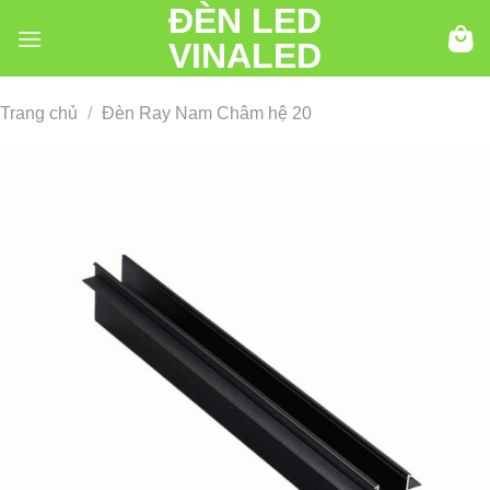
ĐÈN LED
Chuyển
đến
VINALED
nội
dung
Trang chủ
/
Đèn Ray Nam Châm hệ 20