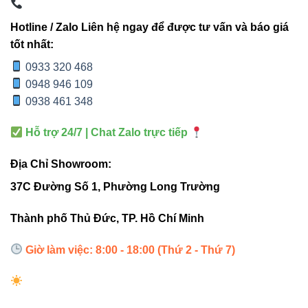
Hotline / Zalo Liên hệ ngay để được tư vấn và báo giá
tốt nhất:
Cấu Tạo & Nguyên Lý Hoạt
0933 320 468
Động ⚙
0948 946 109
0938 461 348
Thanh ray V1MT20-R2.0 gồm 3 phần chính:
Hỗ trợ 24/7 | Chat Zalo trực tiếp
Khung nhôm nguyên khối
– chống gỉ, tản nhiệt tốt
Địa Chỉ Showroom:
Lõi nam châm dọc theo ray
– giúp đèn “hít” chặt
37C Đường Số 1, Phường Long Trường
Hệ dẫn điện 48VDC
– an toàn, ổn định, bền bỉ
Thành phố Thủ Đức, TP. Hồ Chí Minh
Điểm mạnh của dòng này là khả năng:
Giờ làm việc: 8:00 - 18:00 (Thứ 2 - Thứ 7)
Gắn đèn chỉ bằng thao tác đưa sát ray – đèn tự
hít
Xoay hướng chiếu đơn giản