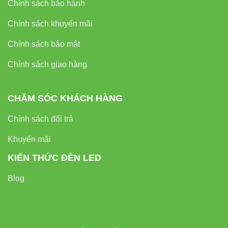
Chính sách bảo hành
City, HCM
Phone/Zalo:
0933320468 – 0948946109 – 0938 461
Chính sách khuyến mãi
348
Chính sách bảo mật
Website:
Đèn led Vinaled
Chính sách giao hàng
CHĂM SÓC KHÁCH HÀNG
Chính sách đổi trả
Khuyến mãi
KIẾN THỨC ĐÈN LED
Blog