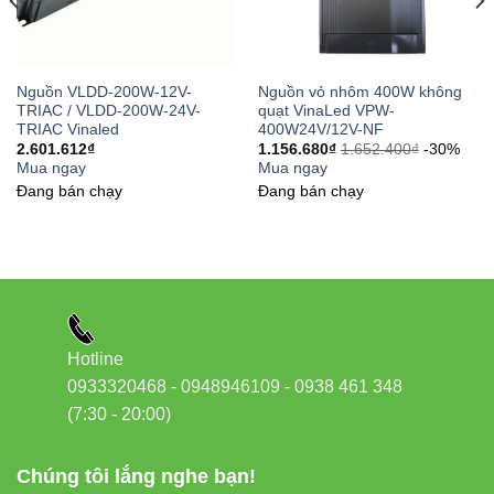
Liên hệ ngay:
Đèn led Vinaled
Phone/Zalo:
0933320468 – 0948946109 – 0938 461 348
Địa chỉ:
37C Street No. 1, Long Trường Ward, Thủ
Nguồn VLDD-200W-12V-
Nguồn vỏ nhôm 400W không
TRIAC / VLDD-200W-24V-
quạt VinaLed VPW-
Đức City, Ho Chi Minh City
TRIAC Vinaled
400W24V/12V-NF
2.601.612
₫
1.156.680
₫
1.652.400
₫
-30%
Mua ngay
Mua ngay
Đang bán chạy
Đang bán chạy
Hotline
0933320468 - 0948946109 - 0938 461 348
(7:30 - 20:00)
Chúng tôi lắng nghe bạn!