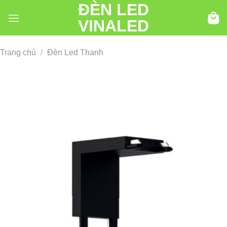
ĐÈN LED
Chuyển
đến
VINALED
nội
dung
Trang chủ
/
Đèn Led Thanh