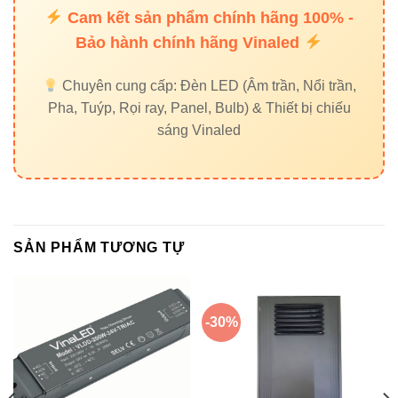
Cam kết sản phẩm chính hãng 100% -
Đèn ray nam châm Vinaled
Bảo hành chính hãng Vinaled
Đèn led rọi ray Vinaled
Chuyên cung cấp: Đèn LED (Âm trần, Nổi trần,
Đèn led bán nguyệt Vinaled
Pha, Tuýp, Rọi ray, Panel, Bulb) & Thiết bị chiếu
sáng Vinaled
7. Liên kết ngoài uy tín
Thiết bị điện VIKI
Đèn led Skyled
SẢN PHẨM TƯƠNG TỰ
8. Mua đầu nối chữ L V1MT26-L2
Vinaled chính hãng
-30%
Để đảm bảo chất lượng và chế độ bảo hành chính hãng,
bạn nên mua tại đại lý phân phối chuẩn của Vinaled.