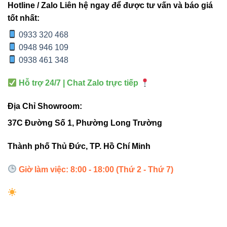
Hotline / Zalo Liên hệ ngay để được tư vấn và báo giá
tốt nhất:
4. Hướng dẫn lắp đặt nhanh –
0933 320 468
gọn – chính xác
0948 946 109
0938 461 348
Đảm bảo hai thanh ray nam châm đã được cố định
đúng vị trí.
Hỗ trợ 24/7 | Chat Zalo trực tiếp
Đặt đầu nối chữ L vào đầu ray thứ nhất.
Địa Chỉ Showroom:
Đẩy nhẹ để khớp tiếp xúc ăn khít.
37C Đường Số 1, Phường Long Trường
Nối thanh ray thứ hai vào đầu còn lại.
Thành phố Thủ Đức, TP. Hồ Chí Minh
Kiểm tra lại bằng tay để đảm bảo không bị lỏng.
Giờ làm việc: 8:00 - 18:00 (Thứ 2 - Thứ 7)
Mẹo kỹ thuật: Khi lắp đặt đèn rọi ray nam châm, hãy
đảm bảo mặt tiếp xúc sạch bụi để độ dẫn điện đạt mức tối
ưu!