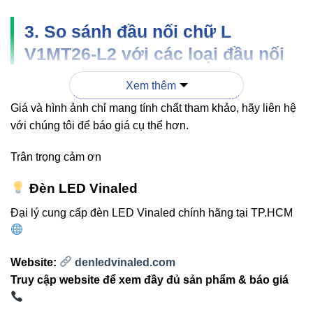
3. So sánh đầu nối chữ L
V1MT26-L2 với các loại đầu nối
khác
Xem thêm
Giá và hình ảnh chỉ mang tính chất tham khảo, hãy liên hệ
CÔNG
với chúng tôi để báo giá cụ thể hơn.
LOẠI ĐẦU NỐI
ƯU ĐIỂM
DỤNG
Trân trọng cảm ơn
Đầu nối chữ L
Tạo góc
Chuẩn xác,
V1MT26-L2
vuông 90°
thẩm mỹ cao
Đèn LED Vinaled
Đại lý cung cấp đèn LED Vinaled chính hãng tại TP.HCM
Tạo nhánh
Tăng tính linh
Đầu nối chữ T
3 hướng
hoạt
Website:
denledvinaled.com
Nối thẳng 2
Truy cập website để xem đầy đủ sản phẩm & báo giá
Đầu nối chữ I
Lắp đơn giản
thanh ray