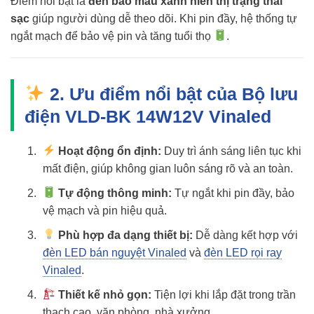
Điểm nổi bật là
đèn báo màu xanh hiển thị trạng thái
sạc
giúp người dùng dễ theo dõi. Khi pin đầy, hệ thống tự
ngắt mạch để bảo vệ pin và tăng tuổi thọ
.
2. Ưu điểm nổi bật của Bộ lưu
điện VLD-BK 14W12V Vinaled
Hoạt động ổn định:
Duy trì ánh sáng liên tục khi
mất điện, giúp không gian luôn sáng rõ và an toàn.
Tự động thông minh:
Tự ngắt khi pin đầy, bảo
vệ mạch và pin hiệu quả.
Phù hợp đa dạng thiết bị:
Dễ dàng kết hợp với
đèn LED bán nguyệt Vinaled
và
đèn LED rọi ray
Vinaled
.
Thiết kế nhỏ gọn:
Tiện lợi khi lắp đặt trong trần
thạch cao, văn phòng, nhà xưởng.