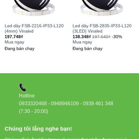
Bước 5:
Khởi động lại nguồn và quan sát đèn
báo sạc màu xanh.
Led dây FSB-2216-IP33-L120
Led dây FSB-2835-IP33-L120
(4mm) Vinaled
(3LED) Vinaled
Mẹo nhỏ:
Nên sử dụng
đèn LED Bulb Vinaled
197.748
₫
138.348
₫
197.640
₫
-30%
Mua ngay
Mua ngay
hoặc
đèn LED panel
đồng bộ để tối ưu hiệu quả
Đang bán chạy
Đang bán chạy
điện áp.
6. Câu hỏi thường gặp (FAQ)
Hotline
0933320468 - 0948946109 - 0938 461 348
Bộ lưu điện này có dùng cho đèn ngoài
(7:30 - 20:00)
trời được không?
Chúng tôi lắng nghe bạn!
Không.
Chuẩn IP20
chỉ phù hợp cho môi trường trong