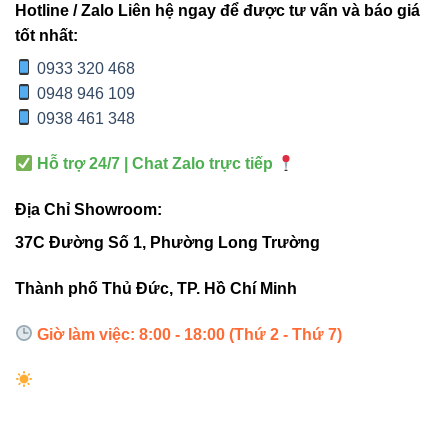
Hotline / Zalo Liên hệ ngay để được tư vấn và báo giá
Khi có điện lưới, hệ thống sẽ sạc đầy pin trong vòng
tốt nhất:
24 giờ
.
0933 320 468
Khi mất điện, bộ lưu điện lập tức kích hoạt nguồn
0948 946 109
pin để cung cấp năng lượng cho đèn LED trong tối
0938 461 348
đa 2 giờ.
Hỗ trợ 24/7 | Chat Zalo trực tiếp
Khi điện lưới trở lại, hệ thống tự động chuyển về
chế độ sạc và ngắt nguồn pin.
Địa Chỉ Showroom:
Nhờ cơ chế này, ánh sáng luôn được duy trì ổn định mà
37C Đường Số 1, Phường Long Trường
không cần người dùng thao tác thủ công
.
Thành phố Thủ Đức, TP. Hồ Chí Minh
4. So sánh VLD-BK 14W12V
Giờ làm việc: 8:00 - 18:00 (Thứ 2 - Thứ 7)
với các dòng cùng loại
THÔNG
VLD-BK
VLD-BK
VLD-BK