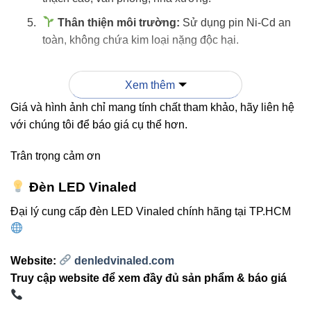
Thân thiện môi trường:
Sử dụng pin Ni-Cd an
toàn, không chứa kim loại nặng độc hại.
Xem thêm
“Đừng để một phút mất điện làm gián đoạn công
việc của bạn – hãy để Bộ lưu điện VLD-BK
Giá và hình ảnh chỉ mang tính chất tham khảo, hãy liên hệ
với chúng tôi để báo giá cụ thể hơn.
14W12V Vinaled đồng hành cùng ánh sáng thông
minh.”
Trân trọng cảm ơn
Đèn LED Vinaled
Đại lý cung cấp đèn LED Vinaled chính hãng tại TP.HCM
3. Nguyên lý hoạt động của
Bộ lưu điện VLD-BK 14W12V
Website:
denledvinaled.com
Thiết bị hoạt động dựa trên nguyên lý
tự động chuyển
Truy cập website để xem đầy đủ sản phẩm & báo giá
nguồn
khi mất điện: