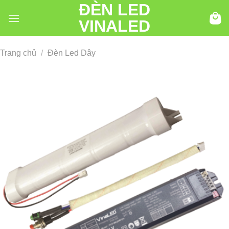
ĐÈN LED
Chuyển
đến
VINALED
nội
dung
Trang chủ
/
Đèn Led Dây