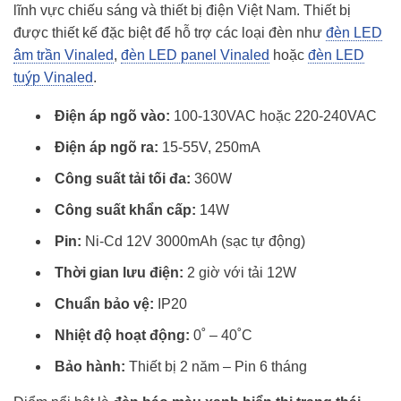
lĩnh vực chiếu sáng và thiết bị điện Việt Nam. Thiết bị
được thiết kế đặc biệt để hỗ trợ các loại đèn như
đèn LED
âm trần Vinaled
,
đèn LED panel Vinaled
hoặc
đèn LED
tuýp Vinaled
.
Điện áp ngõ vào:
100-130VAC hoặc 220-240VAC
Điện áp ngõ ra:
15-55V, 250mA
Công suất tải tối đa:
360W
Công suất khẩn cấp:
14W
Pin:
Ni-Cd 12V 3000mAh (sạc tự động)
Thời gian lưu điện:
2 giờ với tải 12W
Chuẩn bảo vệ:
IP20
Nhiệt độ hoạt động:
0˚ – 40˚C
Bảo hành:
Thiết bị 2 năm – Pin 6 tháng