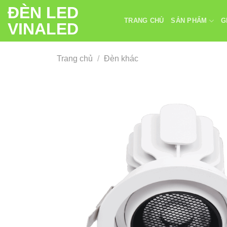
Chuyển
ĐÈN LED
đến
TRANG CHỦ
SẢN PHẨM
G
VINALED
nội
dung
Trang chủ
/
Đèn khác