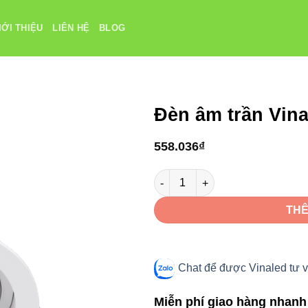
IỚI THIỆU
LIÊN HỆ
BLOG
Đèn âm trần Vi
558.036
₫
Đèn âm trần VinaLED V11DLA-9 
THÊ
Chat để được Vinaled tư v
Miễn phí giao hàng nhanh