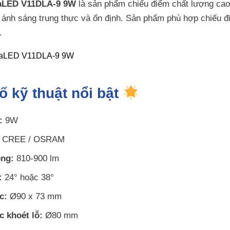
naLED V11DLA-9 9W
là sản phẩm chiếu điểm chất lượng ca
 ánh sáng trung thực và ổn định. Sản phẩm phù hợp chiếu 
.
ố kỹ thuật nổi bật
:
9W
CREE / OSRAM
ng:
810-900 lm
:
24° hoặc 38°
c:
Ø90 x 73 mm
c khoét lỗ:
Ø80 mm