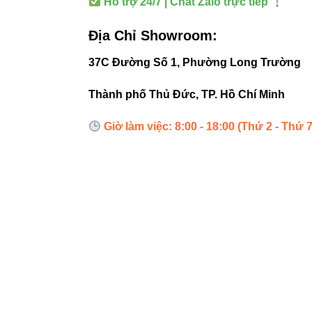
Hỗ trợ 24/7 | Chat Zalo trực tiếp
Đèn led Sk
Địa Chỉ Showroom:
“Đèn âm trầ
37C Đường Số 1, Phường Long Trường
tiết kiệm đi
Thành phố Thủ Đức, TP. Hồ Chí Minh
Giờ làm việc: 8:00 - 18:00 (Thứ 2 - Thứ 7
Thông ti
Đèn led Vinaled
Địa chỉ: 37C, S
Hotline / Zalo:
Website:
https:
Liên hệ ngay để t
tiết kiệm điện!