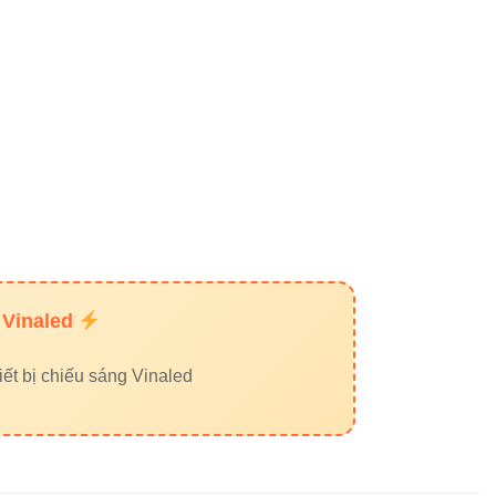
 Vinaled
ết bị chiếu sáng Vinaled