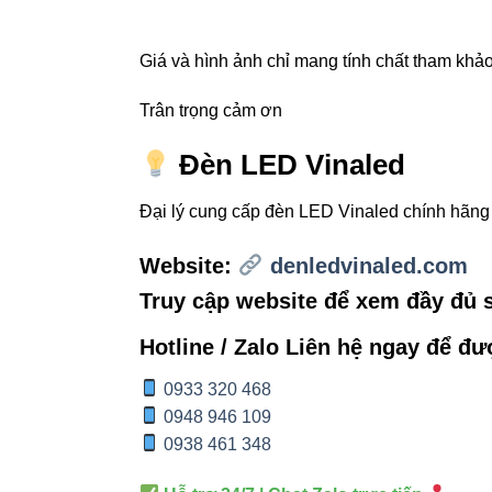
V11DLA-12
Giá và hình ảnh chỉ mang tính chất tham khảo,
Trân trọng cảm ơn
Internal
Đèn LED Vinaled
Đèn led âm
Đại lý cung cấp đèn LED Vinaled chính hãn
Đèn nổi tr
Website:
denledvinaled.com
Đèn led Bu
Truy cập website để xem đầy đủ
Đèn đường
Hotline / Zalo Liên hệ ngay để đư
0933 320 468
Externa
0948 946 109
0938 461 348
Thiết bị đi