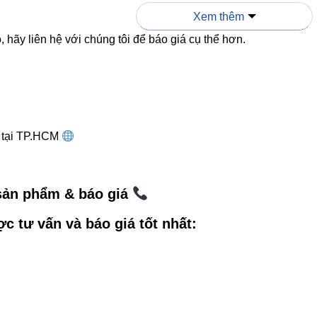
Xem thêm
12W
24° / 38°
Chiếu điểm mạnh, văn p
 hãy liên hệ với chúng tôi để báo giá cụ thể hơn.
 links hữu ích
 trần Vinaled
g tại TP.HCM
ần Vinaled
lb Vinaled
 sản phẩm & báo giá
 Vinaled
ợc tư vấn và báo giá tốt nhất:
l links tham khảo
ện VIKI