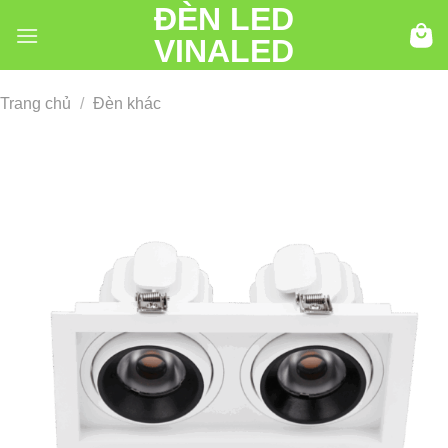
ĐÈN LED
Chuyển
đến
VINALED
nội
dung
Trang chủ
/
Đèn khác