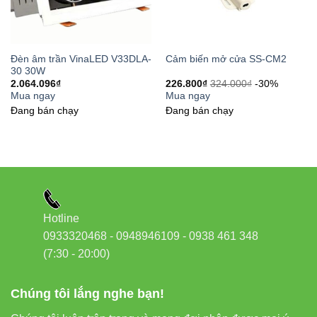
– Liên hệ ngay
Nếu bạn đang tìm nơi mua
V13DLA-60 60W
giá tốt – bảo
hành chuẩn, hãy liên hệ:
Đèn âm trần VinaLED V33DLA-
Cảm biến mở cửa SS-CM2
30 30W
Hotline/Zalo:
0933 320 468 – 0948 946 109 – 0938
2.064.096
₫
226.800
₫
324.000
₫
-30%
Mua ngay
Mua ngay
461 348
Đang bán chạy
Đang bán chạy
Địa chỉ:
37C Street No. 1, Long Trường Ward, Thủ Đức
City, Hồ Chí Minh
Website:
Đèn led Vinaled
Chúng tôi chuyên phân phối đèn VinaLED chính hãng:
âm
trần, nổi trần, panel, tuýp, rọi ray, bán nguyệt, đèn
Hotline
đường, đèn nhà xưởng…
0933320468 - 0948946109 - 0938 461 348
Cần tư vấn dự án hoặc báo giá số lượng lớn? Nhắn
(7:30 - 20:00)
ngay để được hỗ trợ tận tâm!
Chúng tôi lắng nghe bạn!