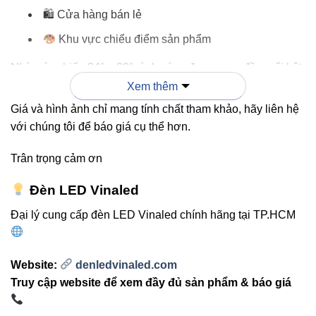
🛍 Cửa hàng bán lẻ
Khu vực chiếu điểm sản phẩm
Nhờ góc chiếu 24° – 38°, ánh sáng được gom đều, nổi bật
vật thể và tạo điểm nhấn rõ rệt.
Xem thêm
Giá và hình ảnh chỉ mang tính chất tham khảo, hãy liên hệ
với chúng tôi để báo giá cụ thể hơn.
“Đây là mẫu đèn lý tưởng nếu bạn muốn
ánh sáng đẹp – bền – chuẩn màu. Không
Trân trọng cảm ơn
chỉ sáng mạnh mà còn giúp không gian
Đèn LED Vinaled
tăng tính thẩm mỹ đáng kể.”
Đại lý cung cấp đèn LED Vinaled chính hãng tại TP.HCM
3. So sánh nhanh: V13DLA-60 vs
Website:
denledvinaled.com
Đèn âm trần thông thường
Truy cập website để xem đầy đủ sản phẩm & báo giá