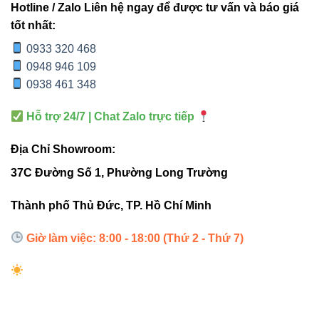
Hotline / Zalo Liên hệ ngay để được tư vấn và báo giá
TIÊU
ĐÈN ÂM TRẦN
V13DLA-60 60W
CHÍ
THƯỜNG
tốt nhất:
0933 320 468
Hiệu
0948 946 109
Cao, ổn định
Trung bình
suất
0938 461 348
Chip
Hỗ trợ 24/7 | Chat Zalo trực tiếp
CREE USA
LED phổ thông
LED
Địa Chỉ Showroom:
Góc
24°–38° (rất chuẩn
Góc rộng,
37C Đường Số 1, Phường Long Trường
chiếu
chiếu điểm)
không tập trung
Thành phố Thủ Đức, TP. Hồ Chí Minh
Full: Triac/1-
Có thể không
Dimmer
Giờ làm việc: 8:00 - 18:00 (Thứ 2 - Thứ 7)
10V/DALI
hỗ trợ
Ứng
Showroom, văn
Nhà ở bình
dụng
phòng lớn
thường