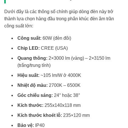
Dưới đây là các thông số chính giúp dòng đèn này trở
thành lựa chọn hàng đầu trong phân khúc đèn âm trần
công suất lớn:
Công suất:
60W (đèn đôi)
Chip LED:
CREE (USA)
Quang thông:
2×3000 lm (vàng) – 2×3150 lm
(trắng/trung tính)
Hiệu suất:
~105 lm/W ở 4000K
Nhiệt độ màu:
2700K – 6500K
Góc chiếu sáng:
24° hoặc 38°
Kích thước:
255x140x118 mm
Kích thước khoét lỗ:
235×120 mm
Bảo vệ:
IP40