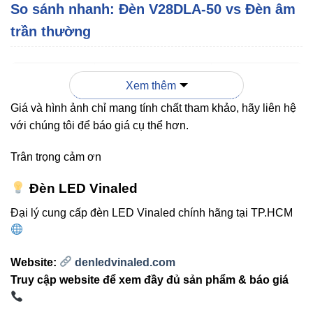
So sánh nhanh: Đèn V28DLA-50 vs Đèn âm
trần thường
ĐÈN ÂM
VINALED
Xem thêm
TIÊU CHÍ
TRẦN
V28DLA-50
THƯỜNG
Giá và hình ảnh chỉ mang tính chất tham khảo, hãy liên hệ
với chúng tôi để báo giá cụ thể hơn.
Công suất
50W (2×25W)
12–18W
Trân trọng cảm ơn
Chip phổ
Chip LED
CREE/OSRAM
Đèn LED Vinaled
thông
Đại lý cung cấp đèn LED Vinaled chính hãng tại TP.HCM
24° – 38° xoay
Góc chiếu
Góc cố định
chỉnh
Website:
denledvinaled.com
Truy cập website để xem đầy đủ sản phẩm & báo giá
Chiếu điểm –
Sinh hoạt cơ
Ứng dụng
showroom – cao
bản