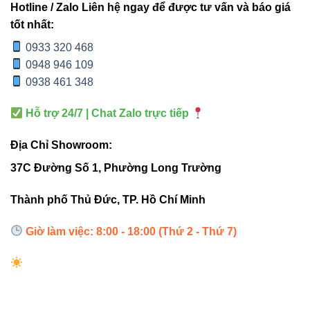
cấp
Hotline / Zalo Liên hệ ngay để được tư vấn và báo giá
tốt nhất:
Độ trung
0933 320 468
thực màu
80–90
70–75
0948 946 109
CRI
0938 461 348
Hỗ trợ 24/7 | Chat Zalo trực tiếp
2. Cách đèn V28DLA-50 hoạt
Địa Chỉ Showroom:
động trong thực tế
37C Đường Số 1, Phường Long Trường
Đèn sử dụng chip CREE/OSRAM, cho ánh sáng mạnh, tập
Thành phố Thủ Đức, TP. Hồ Chí Minh
trung và không bị loang. Nhờ góc chiếu hẹp 24°–38°,
người dùng có thể dễ dàng:
Giờ làm việc: 8:00 - 18:00 (Thứ 2 - Thứ 7)
Tạo điểm sáng nổi bật cho vật trưng bày
Chiếu nhấn décor phòng khách
Làm nổi bật khu vực bàn làm việc