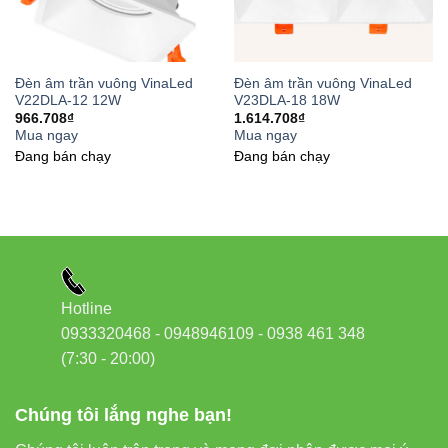
mạnh.
Góc 38°:
Chiếu rộng hơn, phù hợp chiếu khu vực
lớn hơn.
Đèn âm trần vuông VinaLed
Đèn âm trần vuông VinaLed
V22DLA-12 12W
V23DLA-18 18W
966.708
₫
1.614.708
₫
Ví dụ:
Mua ngay
Mua ngay
Đang bán chạy
Đang bán chạy
Showroom trang sức →
24°
Phòng khách chiếu décor →
24° hoặc 38°
Vùng tiếp khách, treo tranh →
38°
5. Lắp đặt đèn V28DLA-50 đúng
Hotline
kỹ thuật để đạt hiệu quả tối ưu
0933320468 - 0948946109 - 0938 461 348
(7:30 - 20:00)
Đo chính xác kích thước khoét lỗ 225 × 115mm
Chúng tôi lắng nghe bạn!
Kiểm tra nguồn điện 220VAC ổn định