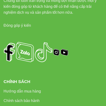
Chúng tôi luôn trân trọng và mong đợi nhận được mọi ý
Dùng driver 50W đúng tiêu chuẩn
kiến đóng góp từ khách hàng để có thể nâng cấp trải
Điều chỉnh góc chiếu sau khi cố định đèn
nghiệm dịch vụ và sản phẩm tốt hơn nữa.
Không để vật cản chắn phía trước đèn
Đóng góp ý kiến
6. Hệ thống liên kết nội bộ giúp
người dùng xem thêm các sản
phẩm liên quan
Tham khảo thêm các dòng đèn chất lượng cao từ
VinaLED:
Đèn led âm trần Vinaled
CHÍNH SÁCH
Đèn led Bulb Vinaled
Hướng dẫn mua hàng
Đèn led rọi ray Vinaled
Đèn ray nam châm Vinaled
Chính sách bảo hành