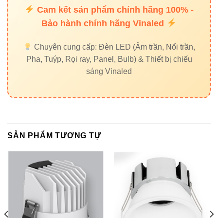
hiệu quả chiếu sáng
Cam kết sản phẩm chính hãng 100% -
Bảo hành chính hãng Vinaled
2700-3000K – Vàng: Tạo không gian ấm áp,
thoải mái
Chuyên cung cấp: Đèn LED (Âm trần, Nổi trần,
4000K – Trung tính: Phù hợp chiếu sáng văn
Pha, Tuýp, Rọi ray, Panel, Bulb) & Thiết bị chiếu
phòng, công trình chung
sáng Vinaled
5000K – Trắng: Ánh sáng rõ nét, năng động cho
phòng làm việc
7. Internal links gợi ý
SẢN PHẨM TƯƠNG TỰ
Đèn led âm trần Vinaled
Đèn led Bulb Vinaled
Đèn nổi trần Vinaled
Đèn led panel Vinaled
Đèn led tuýp Vinaled