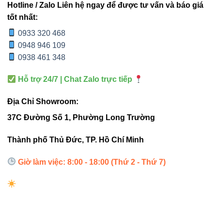
CRI 80-
CRI 80-
CRI
Hotline / Zalo Liên hệ ngay để được tư vấn và báo giá
hoàn
90
90
>80/90
tốt nhất:
màu
0933 320 468
0948 946 109
>30.000
>30.000
>30.000
Tuổi thọ
0938 461 348
giờ
giờ
giờ
Hỗ trợ 24/7 | Chat Zalo trực tiếp
Bảo
3 năm
2-3 năm
3 năm
hành
Địa Chỉ Showroom:
37C Đường Số 1, Phường Long Trường
4. Ứng dụng thực tế
Thành phố Thủ Đức, TP. Hồ Chí Minh
Văn phòng: Chiếu sáng đồng đều, bảo vệ mắt
Giờ làm việc: 8:00 - 18:00 (Thứ 2 - Thứ 7)
Nhà ở: Phòng khách, phòng ngủ, phòng bếp
Showroom và cửa hàng: Tạo không gian nổi bật,
sang trọng