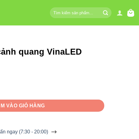
Tìm
kiếm:
cảnh quang VinaLED
naLED V8OSM-10 10W số lượng
M VÀO GIỎ HÀNG
ấn ngay (7:30 - 20:00)