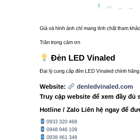
3. So
Khách hàng thườ
Giá và hình ảnh chỉ mang tính chất tham khảo,
bạn chọn lựa phù
Trân trọng cảm ơn
TIÊU CHÍ
Đèn LED Vinaled
Công suất
Đại lý cung cấp đèn LED Vinaled chính hãn
Website:
denledvinaled.com
Quang thông
Truy cập website để xem đầy đủ
Góc chiếu
Hotline / Zalo Liên hệ ngay để đư
0933 320 468
Ứng dụng
0948 946 109
0938 461 348