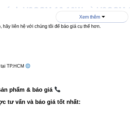
 sánh V8OSM-10 10W và V8OSM-
Xem thêm
ng băn khoăn:
“Công suất 10W có đủ sáng cho lối đi và tiểu
 hãy liên hệ với chúng tôi để báo giá cụ thể hơn.
 hợp:
V8OSM-10 10W
V8OSM-15 15W
10W
15W
g tại TP.HCM
950–1000 lm
~1400–1600 lm
 sản phẩm & báo giá
24° hoặc 38°
24°
ợc tư vấn và báo giá tốt nhất:
Tiểu cảnh nhỏ, lối đi, điểm nhấn
Tiểu cảnh, sân vườn