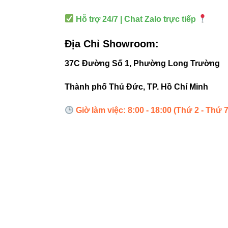
Tiết kiệm điện
Hỗ trợ 24/7 | Chat Zalo trực tiếp
Địa Chỉ Showroom:
4. Ứn
37C Đường Số 1, Phường Long Trường
Chiếu câ
Thành phố Thủ Đức, TP. Hồ Chí Minh
🏛 Chiếu t
Giờ làm việc: 8:00 - 18:00 (Thứ 2 - Thứ 7
Chiếu t
Chiếu lố
Chiếu đ
5. Lự