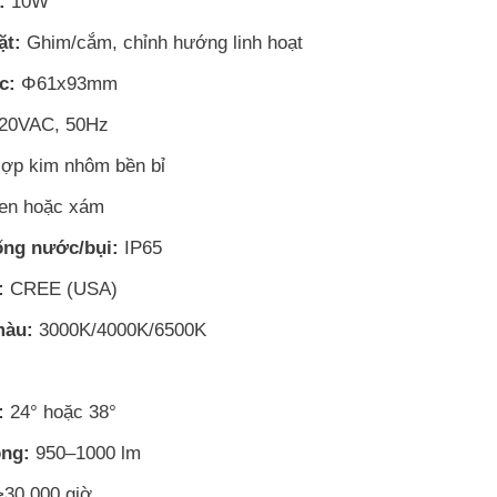
:
10W
ặt:
Ghim/cắm, chỉnh hướng linh hoạt
c:
Φ61x93mm
20VAC, 50Hz
ợp kim nhôm bền bỉ
n hoặc xám
ng nước/bụi:
IP65
:
CREE (USA)
màu:
3000K/4000K/6500K
:
24° hoặc 38°
ng:
950–1000 lm
30.000 giờ