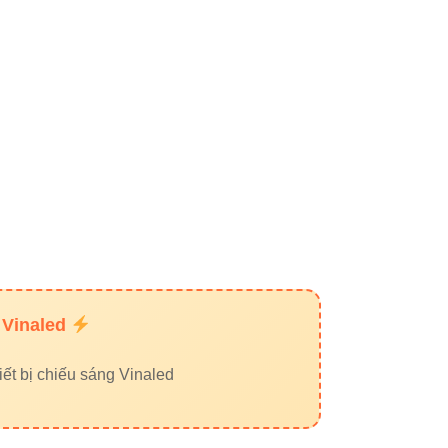
 Vinaled
ết bị chiếu sáng Vinaled