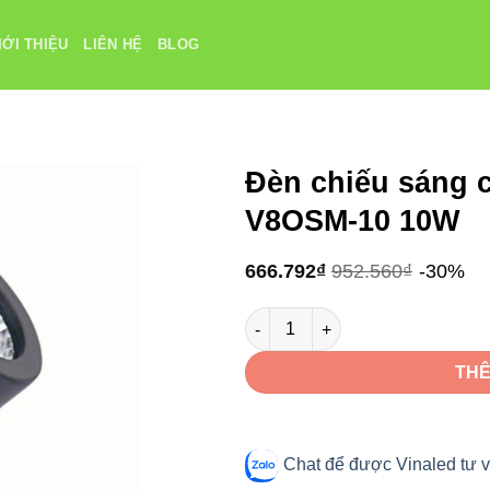
IỚI THIỆU
LIÊN HỆ
BLOG
Đèn chiếu sáng 
V8OSM-10 10W
666.792
₫
952.560
₫
-30%
Đèn chiếu sáng cảnh quang Vi
THÊ
Chat để được Vinaled tư v