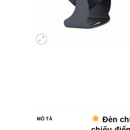
Đèn chi
MÔ TẢ
chiếu điể