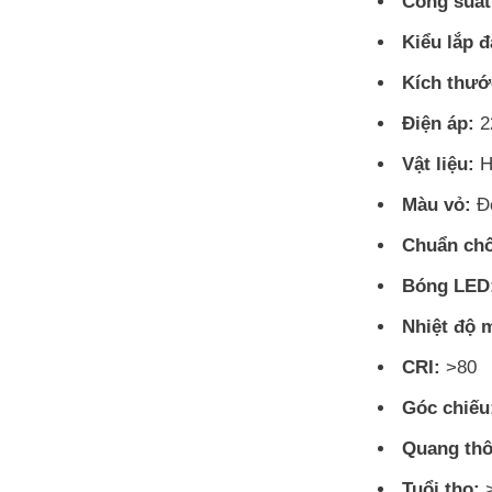
Công suất
Kiểu lắp đ
Kích thướ
Điện áp:
2
Vật liệu:
H
Màu vỏ:
Đe
Chuẩn chố
Bóng LED
Nhiệt độ 
CRI:
>80
Góc chiếu
Quang thô
Tuổi thọ:
>