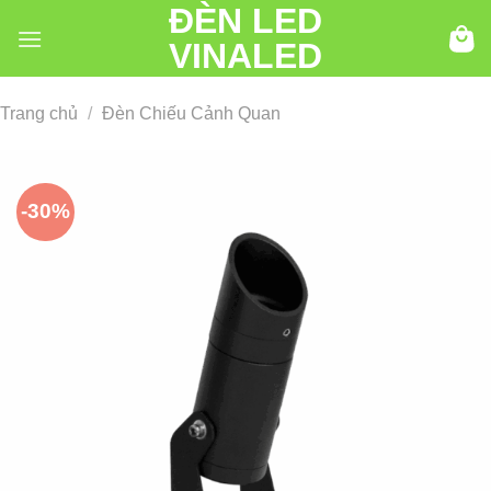
ĐÈN LED
Chuyển
đến
VINALED
nội
dung
Trang chủ
/
Đèn Chiếu Cảnh Quan
-30%