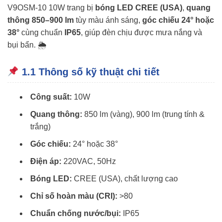
V9OSM-10 10W trang bị
bóng LED CREE (USA)
,
quang
thông 850–900 lm
tùy màu ánh sáng,
góc chiếu 24° hoặc
38°
cùng chuẩn
IP65
, giúp đèn chịu được mưa nắng và
bụi bẩn. 🌦
1.1 Thông số kỹ thuật chi tiết
Công suất:
10W
Quang thông:
850 lm (vàng), 900 lm (trung tính &
trắng)
Góc chiếu:
24° hoặc 38°
Điện áp:
220VAC, 50Hz
Bóng LED:
CREE (USA), chất lượng cao
Chỉ số hoàn màu (CRI):
>80
Chuẩn chống nước/bụi:
IP65