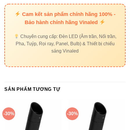
Chiếu quảng trường, sân vườn rộng cho sự kiện
Cam kết sản phẩm chính hãng 100% -
ngoài trời
Bảo hành chính hãng Vinaled
Chuyên cung cấp: Đèn LED (Âm trần, Nổi trần,
Pha, Tuýp, Rọi ray, Panel, Bulb) & Thiết bị chiếu
5. Chọn màu ánh sáng phù
sáng Vinaled
hợp
Vàng ấm (3000K):
Không gian ấm áp, thư giãn
🌤
Trung tính (4000K):
Hài hòa với cây xanh và
kiến trúc
SẢN PHẨM TƯƠNG TỰ
Trắng sáng (6500K):
Nhấn mạnh chi tiết, tạo
điểm nhấn nổi bật
-30%
-30%
6. Hướng dẫn lắp đặt và bảo