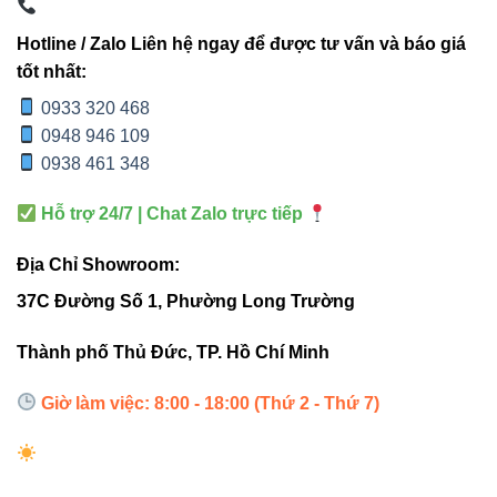
model VinaLED khác
Hotline / Zalo Liên hệ ngay để được tư vấn và báo giá
tốt nhất:
TIÊU
V9OSM-
V9OSM-
V9OSM-
CHÍ
10 10W
15 15W
20 20W
0933 320 468
0948 946 109
Công
0938 461 348
10W
15W
20W
suất
Hỗ trợ 24/7 | Chat Zalo trực tiếp
Quang
850–900
1350–
1830–
Địa Chỉ Showroom:
thông
lm
1500 lm
2000 lm
37C Đường Số 1, Phường Long Trường
Góc
24° hoặc
24° hoặc
24°
Thành phố Thủ Đức, TP. Hồ Chí Minh
chiếu
38°
38°
Giờ làm việc: 8:00 - 18:00 (Thứ 2 - Thứ 7)
Sân
Sân
Lối đi
Ứng
vườn, lối
vườn,
nhỏ, sân
dụng
đi, công
công
vườn nhỏ