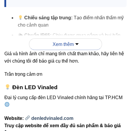
Chiếu sáng tập trung:
Tạo điểm nhấn thẩm mỹ
cho cảnh quan
🌦
Chuẩn IP65:
Chịu được mưa nắng và bụi bẩn
Xem thêm
Thiết kế nhỏ gọn:
Dễ dàng lắp đặt và điều chỉnh
hướng chiếu
Giá và hình ảnh chỉ mang tính chất tham khảo, hãy liên hệ
với chúng tôi để báo giá cụ thể hơn.
Vỏ hợp kim nhôm:
Bền bỉ, chống oxy hóa, chịu
va đập
Trân trọng cảm ơn
Tiết kiệm điện năng:
Hiệu quả hơn đèn halogen
Đèn LED Vinaled
truyền thống
Đại lý cung cấp đèn LED Vinaled chính hãng tại TP.HCM
Dễ lắp đặt:
Ghim/cắm nhanh, linh hoạt cho nhiều
địa hình
Website:
denledvinaled.com
3. So sánh V9OSM-10 với các
Truy cập website để xem đầy đủ sản phẩm & báo giá