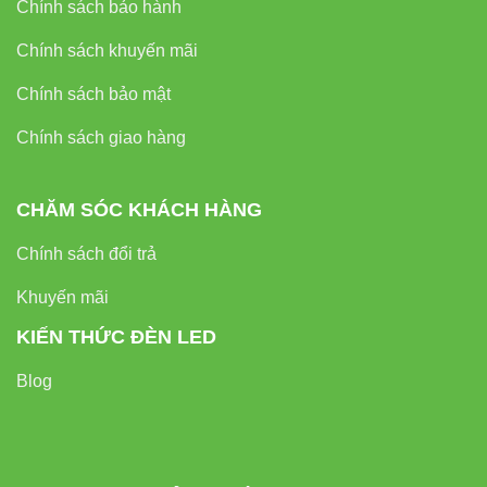
Chính sách bảo hành
Liên hệ
Chính sách khuyến mãi
Chính sách bảo mật
Đèn led Vinaled
Phone/Zalo:
0933320468 – 0948946109 – 0938461348
Chính sách giao hàng
Địa chỉ: 37C Street No.1, Long Trường Ward, Thủ Đức
City, Hồ Chí Minh City
CHĂM SÓC KHÁCH HÀNG
Chính sách đổi trả
Khuyến mãi
KIẾN THỨC ĐÈN LED
Blog