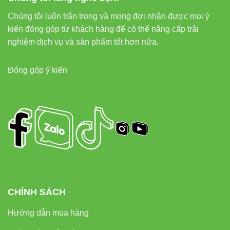
Đèn nhà xưởng Vinaled
Chúng tôi luôn trân trọng và mong đợi nhận được mọi ý
kiến đóng góp từ khách hàng để có thể nâng cấp trải
8. External links tăng uy tín
nghiệm dịch vụ và sản phẩm tốt hơn nữa.
EEAT
Đóng góp ý kiến
Thiết bị điện VIKI
Đèn led Skyled
9. Kết luận
Đèn chiếu sáng cảnh quan VinaLED V9OSM-10 10W
mang đến giải pháp chiếu điểm ngoài trời chất lượng, bền
bỉ, tiết kiệm điện và dễ lắp đặt. Sản phẩm giúp nâng cao
CHÍNH SÁCH
thẩm mỹ, đảm bảo an toàn và tạo điểm nhấn cho mọi
không gian cảnh quan.
Hướng dẫn mua hàng