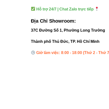
Hỗ trợ 24/7 | Chat Zalo trực tiếp
5. Giá 
Địa Chỉ Showroom:
37C Đường Số 1, Phường Long Trường
Mức giá thị trườn
CREE, đây là sản 
Thành phố Thủ Đức, TP. Hồ Chí Minh
Giờ làm việc: 8:00 - 18:00 (Thứ 2 - Thứ 7
6. Hệ t
Tham khảo thêm cá
Đèn led bá
Đèn led pa
Đèn led rọi
Đèn led ph