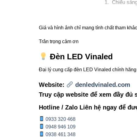
Chiếu sáng
Trang trí t
Chiếu điểm
Giá và hình ảnh chỉ mang tính chất tham khảo,
Chiếu rọi 
Trân trọng cảm ơn
➡ Với chỉ số ho
Đèn LED Vinaled
Đại lý cung cấp đèn LED Vinaled chính hãn
4. Hướn
SEOer c
Website:
denledvinaled.com
Truy cập website để xem đầy đủ
Cách chọn góc ch
Hotline / Zalo Liên hệ ngay để đư
5° – 10°:
Tạ
0933 320 468
15° – 30°:
0948 946 109
0938 461 348
30×60°:
Ch