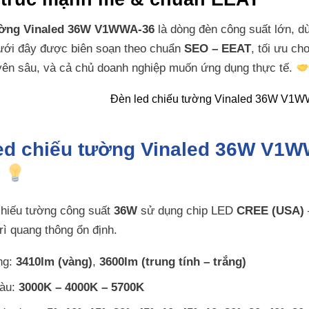
ường Vinaled 36W V1WWA-36
là dòng đèn công suất lớn, dù
dưới đây được biên soạn theo chuẩn
SEO – EEAT
, tối ưu c
uyên sâu, và cả chủ doanh nghiệp muốn ứng dụng thực tế.
led chiếu tường Vinaled 36W V1WW
?
chiếu tường công suất
36W
sử dụng chip LED
CREE (USA)
rì quang thông ổn định.
ng:
3410lm (vàng)
,
3600lm (trung tính – trắng)
màu:
3000K – 4000K – 5700K