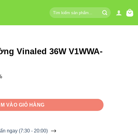
Tìm
kiếm:
ường Vinaled 36W V1WWA-
%
6W V1WWA-36 số lượng
M VÀO GIỎ HÀNG
ấn ngay (7:30 - 20:00)