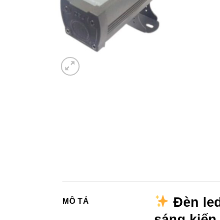
Đèn led
MÔ TẢ
sáng kiến