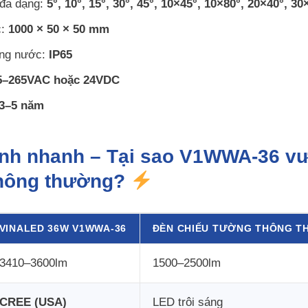
 đa dạng:
5°, 10°, 15°, 30°, 45°, 10×45°, 10×80°, 20×40°, 30
c:
1000 × 50 × 50 mm
ng nước:
IP65
5–265VAC hoặc 24VDC
3–5 năm
ánh nhanh – Tại sao V1WWA-36 vượ
hông thường?
VINALED 36W V1WWA-36
ĐÈN CHIẾU TƯỜNG THÔNG 
3410–3600lm
1500–2500lm
CREE (USA)
LED trôi sáng