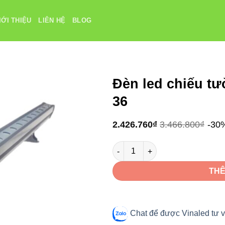
IỚI THIỆU
LIÊN HỆ
BLOG
Đèn led chiếu t
36
2.426.760
₫
3.466.800
₫
-30
Đèn led chiếu tường Vinaled 3
THÊ
Chat để được Vinaled tư v