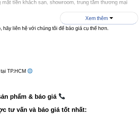
 mặt tiền khách sạn, showroom, trung tâm thương mại
ường ngoại thất biệt thự, cảnh quan resort
Xem thêm
 kiến trúc: gờ tường, cột, mái vòm
 hãy liên hệ với chúng tôi để báo giá cụ thể hơn.
kỹ thuật cho bến cảng, nhà ga, khu công nghiệp
àn màu
Ra > 80
, ánh sáng tái hiện màu sắc tự nhiên, đẹp và 
g tại TP.HCM
g dẫn chọn góc chiếu chuẩn – Mẹ
ũng nên biết
 sản phẩm & báo giá
iếu ảnh hưởng trực tiếp đến hiệu ứng ánh sáng:
ợc tư vấn và báo giá tốt nhất:
o tia sáng dài và mạnh, phù hợp tường cao, tháp.
Rửa tường nhẹ, cho kiến trúc hiện đại.
iếu lan rộng, hợp khuôn viên công cộng.