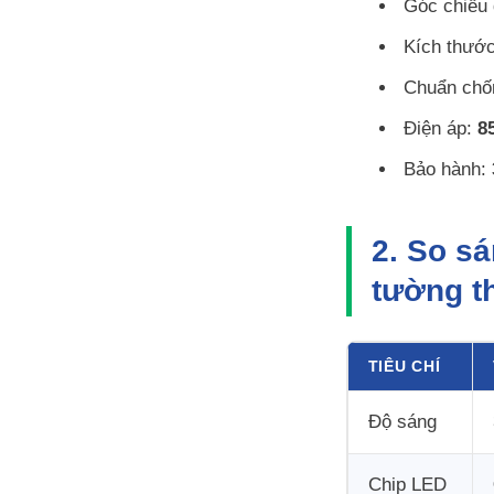
Góc chiếu
Kích thướ
Chuẩn chố
Điện áp:
8
Bảo hành:
2. So s
tường t
TIÊU CHÍ
Độ sáng
Chip LED