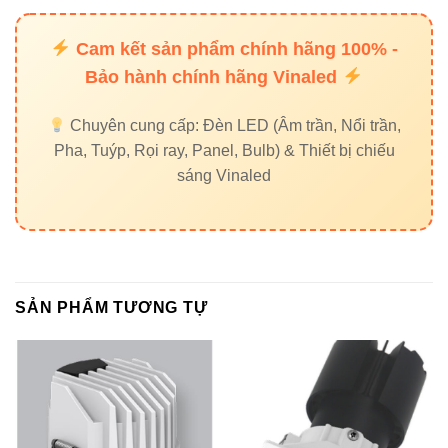
Đèn đường Vinaled
Cam kết sản phẩm chính hãng 100% -
Đối tác uy tín:
Bảo hành chính hãng Vinaled
Thiết bị điện VIKI
|
Đèn led Skyled
Chuyên cung cấp: Đèn LED (Âm trần, Nổi trần,
Pha, Tuýp, Rọi ray, Panel, Bulb) & Thiết bị chiếu
Liên hệ mua hàng chính hãng
sáng Vinaled
Đèn led Vinaled
37C Street No. 1, Long Trường Ward, Thủ Đức City,
TP.HCM
Phone/Zalo:
0933320468 – 0948946109 – 0938461348
SẢN PHẨM TƯƠNG TỰ
Website:
Đèn led Vinaled