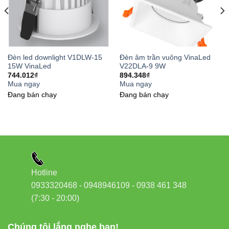
Đèn led downlight V1DLW-15
Đèn âm trần vuông VinaLed
15W VinaLed
V22DLA-9 9W
744.012
₫
894.348
₫
Mua ngay
Mua ngay
Đang bán chạy
Đang bán chạy
Hotline
0933320468 - 0948946109 - 0938 461 348
(7:30 - 20:00)
Chúng tôi lắng nghe bạn!