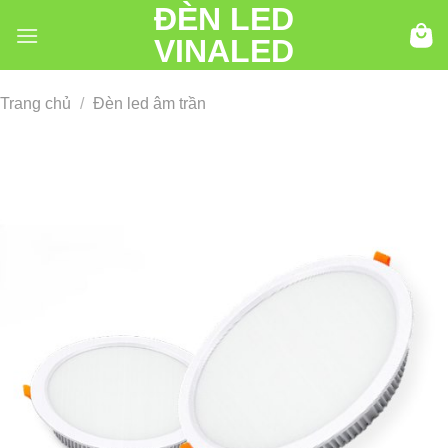
ĐÈN LED
Chuyển
đến
VINALED
nội
dung
Trang chủ
/
Đèn led âm trần