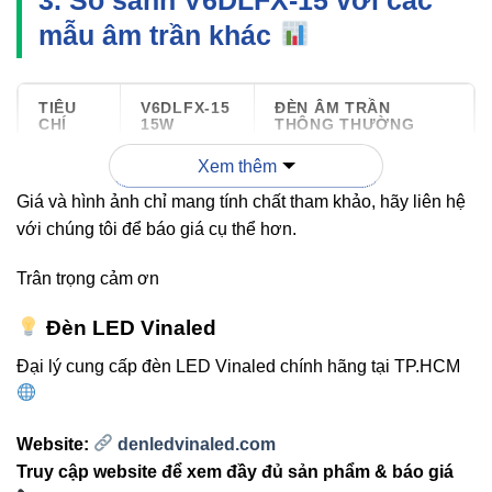
mẫu âm trần khác
TIÊU
V6DLFX-15
ĐÈN ÂM TRẦN
CHÍ
15W
THÔNG THƯỜNG
Xem thêm
Chip
LUMILEDS
LED OEM
Giá và hình ảnh chỉ mang tính chất tham khảo, hãy liên hệ
LED
(USA)
với chúng tôi để báo giá cụ thể hơn.
Quang
1500 lumen
400-1200 lumen
Trân trọng cảm ơn
thông
Đèn LED Vinaled
Góc
24°
60° – 90°
Đại lý cung cấp đèn LED Vinaled chính hãng tại TP.HCM
chiếu
Tuổi
>30.000
Website:
denledvinaled.com
10.000-20.000 giờ
thọ
giờ
Truy cập website để xem đầy đủ sản phẩm & báo giá