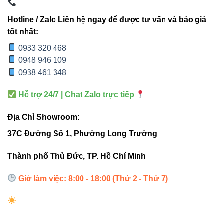
CRI
>80
70-80
Hotline / Zalo Liên hệ ngay để được tư vấn và báo giá
tốt nhất:
0933 320 468
4. Hướng dẫn lắp đặt & sử dụng
0948 946 109
0938 461 348
Khoét lỗ âm trần đúng kích thước Ø160mm.
Hỗ trợ 24/7 | Chat Zalo trực tiếp
Kết nối điện áp 220VAC, đảm bảo an toàn điện.
Địa Chỉ Showroom:
Lắp đèn cố định, tránh rung lắc hoặc hư hại chip
37C Đường Số 1, Phường Long Trường
LED.
Thành phố Thủ Đức, TP. Hồ Chí Minh
Kết hợp với
Đèn led panel Vinaled
hoặc
Đèn led
Bulb Vinaled
để tăng hiệu quả chiếu sáng đa lớp.
Giờ làm việc: 8:00 - 18:00 (Thứ 2 - Thứ 7)
5. Ứng dụng thực tế