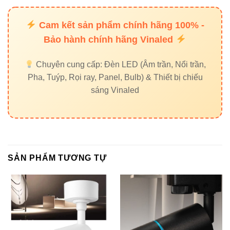
7. Kết luận ✔
Cam kết sản phẩm chính hãng 100% -
Bảo hành chính hãng Vinaled
Đèn led chiếu điểm VinaLED 3W V1OSM
là lựa chọn lý
tưởng cho chiếu sáng cảnh quan ngoài trời với độ bền
Chuyên cung cấp: Đèn LED (Âm trần, Nổi trần,
cao, ánh sáng tập trung và tiết kiệm năng lượng. Sản
Pha, Tuýp, Rọi ray, Panel, Bulb) & Thiết bị chiếu
phẩm giúp tạo điểm nhấn thẩm mỹ, tăng trải nghiệm thị
sáng Vinaled
giác và giảm chi phí bảo trì.
Liên hệ tư vấn & đặt hàng
SẢN PHẨM TƯƠNG TỰ
Đèn led Vinaled
Phone/Zalo:
0933 320 468 – 0948 946 109 – 0938 461
348
Địa chỉ:
37C Street No. 1, Long Trường Ward, Thủ Đức
City, TP.HCM