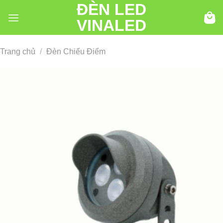
ĐÈN LED
Chuyển
đến
VINALED
nội
dung
Trang chủ
/
Đèn Chiếu Điểm