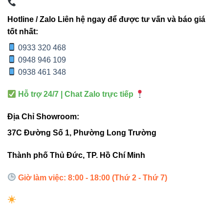
TIÊU
V1OSM
ĐÈN CHIẾU ĐIỂM
Hotline / Zalo Liên hệ ngay để được tư vấn và báo giá
CHÍ
3W
TRUYỀN THỐNG
tốt nhất:
0933 320 468
Công
10-15W nhưng hiệu quả
3W
0948 946 109
suất
thấp
0938 461 348
Góc
5° (tập
15-30° (phân tán, ít chính
Hỗ trợ 24/7 | Chat Zalo trực tiếp
chiếu
trung)
xác)
Địa Chỉ Showroom:
Chuẩn
37C Đường Số 1, Phường Long Trường
IP66
IP44 hoặc thấp hơn
bảo vệ
Thành phố Thủ Đức, TP. Hồ Chí Minh
>30.000
Tuổi thọ
8.000-12.000 giờ
Giờ làm việc: 8:00 - 18:00 (Thứ 2 - Thứ 7)
giờ
50-70, màu sắc kém
CRI
>80
trung thực