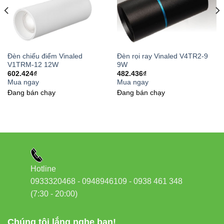
Đèn chiếu điểm Vinaled
Đèn rọi ray Vinaled V4TR2-9
V1TRM-12 12W
9W
602.424
₫
482.436
₫
Mua ngay
Mua ngay
Đang bán chạy
Đang bán chạy
Hotline
0933320468 - 0948946109 - 0938 461 348
(7:30 - 20:00)
Chúng tôi lắng nghe bạn!