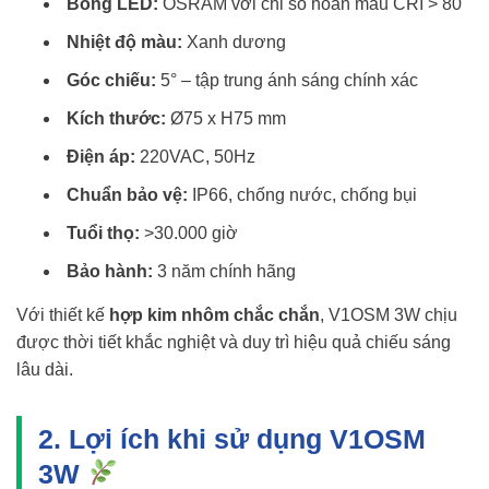
Bóng LED:
OSRAM với chỉ số hoàn màu CRI > 80
Nhiệt độ màu:
Xanh dương
Góc chiếu:
5° – tập trung ánh sáng chính xác
Kích thước:
Ø75 x H75 mm
Điện áp:
220VAC, 50Hz
Chuẩn bảo vệ:
IP66, chống nước, chống bụi
Tuổi thọ:
>30.000 giờ
Bảo hành:
3 năm chính hãng
Với thiết kế
hợp kim nhôm chắc chắn
, V1OSM 3W chịu
được thời tiết khắc nghiệt và duy trì hiệu quả chiếu sáng
lâu dài.
2. Lợi ích khi sử dụng V1OSM
3W