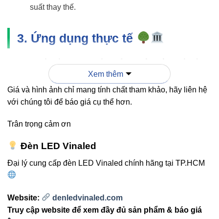
suất thay thế.
3. Ứng dụng thực tế
Chiếu sáng tượng, tác phẩm nghệ thuật ngoài trời
Xem thêm
Điểm nhấn tiểu cảnh, cây xanh trong sân vườn,
Giá và hình ảnh chỉ mang tính chất tham khảo, hãy liên hệ
resort
với chúng tôi để báo giá cụ thể hơn.
Trang trí khu vực lối đi, sảnh, quảng trường
Trân trọng cảm ơn
Chiếu sáng các chi tiết kiến trúc như cột, tường, mái
che
Đèn LED Vinaled
Đại lý cung cấp đèn LED Vinaled chính hãng tại TP.HCM
4. So sánh V1OSM 3W với đèn
Website:
denledvinaled.com
chiếu điểm truyền thống
Truy cập website để xem đầy đủ sản phẩm & báo giá