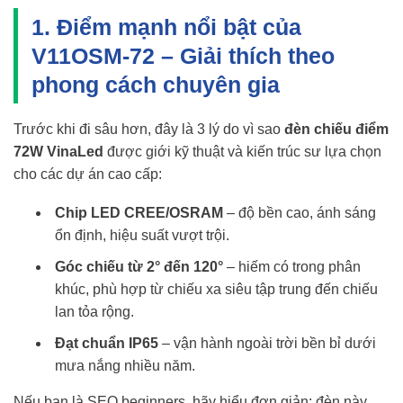
1. Điểm mạnh nổi bật của
V11OSM-72 – Giải thích theo
phong cách chuyên gia
Trước khi đi sâu hơn, đây là 3 lý do vì sao
đèn chiếu điểm
72W VinaLed
được giới kỹ thuật và kiến trúc sư lựa chọn
cho các dự án cao cấp:
Chip LED CREE/OSRAM
– độ bền cao, ánh sáng
ổn định, hiệu suất vượt trội.
Góc chiếu từ 2° đến 120°
– hiếm có trong phân
khúc, phù hợp từ chiếu xa siêu tập trung đến chiếu
lan tỏa rộng.
Đạt chuẩn IP65
– vận hành ngoài trời bền bỉ dưới
mưa nắng nhiều năm.
Nếu bạn là SEO beginners, hãy hiểu đơn giản: đèn này