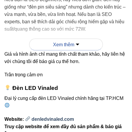
giống như “đèn pin siêu sáng” nhưng dành cho kiến trúc –
vừa mạnh, vừa bền, vừa linh hoạt. Nếu bạn là SEO
experts, bạn sẽ thích dải góc chiếu rộng hiếm gặp và hiệu
suất/quang thông cao so với mức 72W.
Xem thêm
2. Cơ chế hoạt động ánh sáng –
Giá và hình ảnh chỉ mang tính chất tham khảo, hãy liên hệ
Giải thích dễ hiểu
với chúng tôi để báo giá cụ thể hơn.
Nhờ chip LED cao cấp, ánh sáng phát ra có độ gom nét tốt.
Trân trọng cảm ơn
Khi bạn chọn góc 2°–5°, ánh sáng sẽ rất tập trung, phù hợp
chiếu:
Đèn LED Vinaled
Đại lý cung cấp đèn LED Vinaled chính hãng tại TP.HCM
đỉnh cây, mảng tường đặc thù
biển hiệu cao
Website:
denledvinaled.com
điểm nhấn kiến trúc dạng cột
Truy cập website để xem đầy đủ sản phẩm & báo giá
Khi chọn 36°–120°, ánh sáng lan đều – phù hợp: