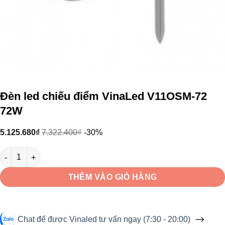
Đèn led chiếu điểm VinaLed V11OSM-72
72W
5.125.680
₫
7.322.400
₫
-30%
Đèn led chiếu điểm VinaLed V11OSM-72 72W số lượng
THÊM VÀO GIỎ HÀNG
Chat để được Vinaled tư vấn ngay (7:30 - 20:00)