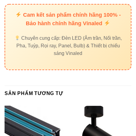
Chip
CREE /
Cam kết sản phẩm chính hãng 100% -
Không rõ nguồn gốc
LED
OSRAM
Bảo hành chính hãng Vinaled
Chuyên cung cấp: Đèn LED (Âm trần, Nổi trần,
4. Ứng dụng ngoài trời – Đúng
Pha, Tuýp, Rọi ray, Panel, Bulb) & Thiết bị chiếu
chuẩn mục đích thiết kế
sáng Vinaled
Đèn led chiếu điểm VinaLed V11OSM-72 được ứng dụng
trong:
Chiếu cây, chiếu thân cây, chiếu ngọn cây
SẢN PHẨM TƯƠNG TỰ
Hắt tường mặt tiền nhà phố – biệt thự
Chiếu điểm nghệ thuật công viên
Nhấn sáng tượng, tiểu cảnh sân vườn
Chiếu biển hiệu – bảng tên công trình