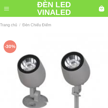
ĐÈN LED
Chuyển
đến
VINALED
nội
dung
Trang chủ
/
Đèn Chiếu Điểm
-30%