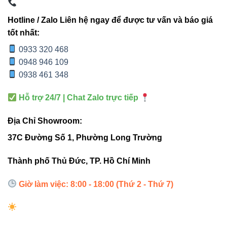
Hotline / Zalo Liên hệ ngay để được tư vấn và báo giá
chiếu sáng sân vườn
tốt nhất:
hắt tường mặt tiền
0933 320 468
khu vực lối đi
0948 946 109
0938 461 348
Ví dụ thực tế:
Một công trình khách sạn
Hỗ trợ 24/7 | Chat Zalo trực tiếp
bên biển Đà Nẵng đã dùng 12 bộ
Địa Chỉ Showroom:
V11OSM-72 góc 10° để chiếu lên cột
facade, kết quả ánh sáng rất sắc nét,
37C Đường Số 1, Phường Long Trường
không loang viền – điều khó đạt được ở
Thành phố Thủ Đức, TP. Hồ Chí Minh
các mẫu đèn giá rẻ.
Giờ làm việc: 8:00 - 18:00 (Thứ 2 - Thứ 7)
3. Bảng so sánh nhanh – Tại sao