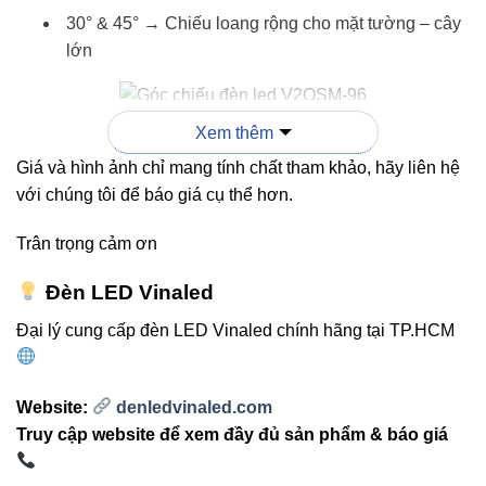
30° & 45° → Chiếu loang rộng cho mặt tường – cây
lớn
Xem thêm
3. Chuẩn chống nước IP65 – hoạt động ổn
Giá và hình ảnh chỉ mang tính chất tham khảo, hãy liên hệ
định ngoài trời
với chúng tôi để báo giá cụ thể hơn.
IP65 giúp đèn chịu mưa nắng tốt, không bị ảnh hưởng bởi
Trân trọng cảm ơn
thời tiết. Lý tưởng cho công trình sân vườn, mặt tiền, bể
Đèn LED Vinaled
cảnh hoặc chiếu tường ngoài trời.
Đại lý cung cấp đèn LED Vinaled chính hãng tại TP.HCM
4. Tùy chọn hai loại điện áp
Website:
denledvinaled.com
85–265VAC:
dùng trực tiếp điện lưới
Truy cập website để xem đầy đủ sản phẩm & báo giá
24VDC:
an toàn cho công trình cảnh quan