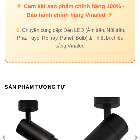
Cam kết sản phẩm chính hãng 100% -
5 Internal Links liên quan
Bảo hành chính hãng Vinaled
Đèn led pha Vinaled
Chuyên cung cấp: Đèn LED (Âm trần, Nổi trần,
Đèn led âm trần Vinaled
Pha, Tuýp, Rọi ray, Panel, Bulb) & Thiết bị chiếu
sáng Vinaled
Đèn led rọi ray Vinaled
Đèn ray nam châm Vinaled
Đèn led tuýp Vinaled
External Links
SẢN PHẨM TƯƠNG TỰ
Thiết bị điện VIKI
Đèn led Skyled
Liên hệ mua hàng chính hãng