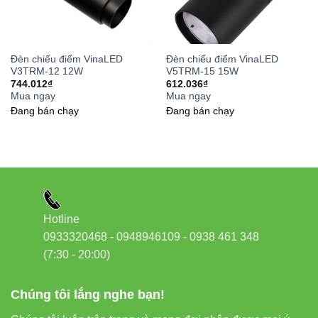
Địa chỉ:
37C Street No. 1, Long Trường Ward, Thủ Đức
City, Hồ Chí Minh
Đèn chiếu điểm VinaLED
Đèn chiếu điểm VinaLED
Phone/Zalo:
0933 320 468 – 0948 946 109 – 0938 461
V3TRM-12 12W
V5TRM-15 15W
744.012
₫
612.036
₫
348
Mua ngay
Mua ngay
Đang bán chạy
Đang bán chạy
Đèn led Vinaled
Hotline
0933320468 - 0948946109 - 0938 461 348
(7:30 - 20:00)
Chúng tôi lắng nghe bạn!