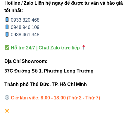
Hotline / Zalo Liên hệ ngay để được tư vấn và báo giá
5. Tuổi thọ 50.000 giờ – bảo hành 5 năm
tốt nhất:
0933 320 468
Đèn vận hành bền bỉ, giảm thiểu chi phí bảo trì, phù hợp
0948 946 109
công trình lớn và yêu cầu độ ổn định cao.
0938 461 348
Ứng dụng thực tế của V2OSM-96
Hỗ trợ 24/7 | Chat Zalo trực tiếp
96W
Địa Chỉ Showroom:
Chiếu điểm kiến trúc cao tầng
37C Đường Số 1, Phường Long Trường
Chiếu cây cổ thụ – cảnh quan lớn
Thành phố Thủ Đức, TP. Hồ Chí Minh
Chiếu mặt tiền tòa nhà
Giờ làm việc: 8:00 - 18:00 (Thứ 2 - Thứ 7)
Chiếu tượng – phù điêu – chi tiết trang trí
Chiếu trụ cổng – cột lớn