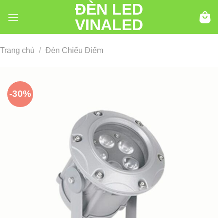
ĐÈN LED
Chuyển
đến
VINALED
nội
dung
Trang chủ
/
Đèn Chiếu Điểm
-30%